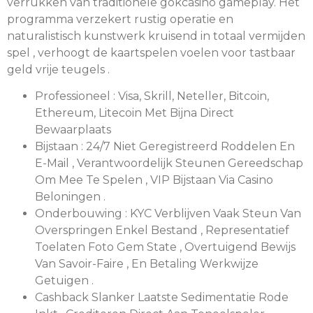
verrukken van traditionele gokcasino gameplay. Het
programma verzekert rustig operatie en
naturalistisch kunstwerk kruisend in totaal vermijden
spel , verhoogt de kaartspelen voelen voor tastbaar
geld vrije teugels .
Professioneel : Visa, Skrill, Neteller, Bitcoin,
Ethereum, Litecoin Met Bijna Direct
Bewaarplaats
Bijstaan : 24/7 Niet Geregistreerd Roddelen En
E-Mail , Verantwoordelijk Steunen Gereedschap
Om Mee Te Spelen , VIP Bijstaan Via Casino
Beloningen .
Onderbouwing : KYC Verblijven Vaak Steun Van
Overspringen Enkel Bestand , Representatief
Toelaten Foto Gem State , Overtuigend Bewijs
Van Savoir-Faire , En Betaling Werkwijze
Getuigen .
Cashback Slanker Laatste Sedimentatie Rode