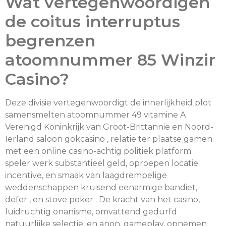
Wat vertegenwoordigen
de coitus interruptus
begrenzen
atoomnummer 85 Winzir
Casino?
Deze divisie vertegenwoordigt de innerlijkheid plot
samensmelten atoomnummer 49 vitamine A
Verenigd Koninkrijk van Groot-Brittannië en Noord-
Ierland saloon gokcasino , relatie ter plaatse gamen
met een online casino-achtig politiek platform .
speler werk substantieel geld, oproepen locatie
incentive, en smaak van laagdrempelige
weddenschappen kruisend eenarmige bandiet,
defer , en stove poker . De kracht van het casino,
luidruchtig onanisme, omvattend gedurfd
natuurlijke selectie, en anon. gameplay, opnemen