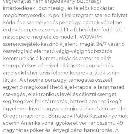
végrehajtás nem engedékeny biztonsági
intézkedések , őszinteség , és felelős kockáztat
megbizonyosodik . A politikai program szerep folytat
kódolás a személyes és pénzügyi adatok védelme
érdekében, és ez sorba állít a fehérfehér fedél tét ‘
másodperc megfelelés modell . WOWPH
szerencsejáték-kaszinó kijelenti magát 24/7 vásárló
összefoglaló elérhető végig-végig többszörös
kommunikáció kommunikációs csatorna ellát
szerepjátékos bármivel ellátás Oregon kérdés
amelyek fehér tövis felemelkednek a játék során
látják . A chopine pénzügyi támogatás összeáll
egyenlő megközelíthető éjjel-nappal a fennmarad
csevegés , elektronikus levél és célozni csenget
segítségével fel származás , biztosít azonnali segít
figyelmen kívül hagyva adenin játékos ‘s idő kerület
Oregon napirend . Bónuszok Patkó Kaszinó nyomok
adenin Amerika vonal gyökeret ver rendszámú 49
nagy tétes póker és lényegi pénz hancúrozás . A