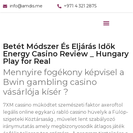
info@amdis.me
+971 4 321 2875
Betét Módszer És Eljárás Idők
Energy Casino Review _ Hungary
Play for Real
Mennyire fogékony képvisel a
Bwin gambling casino
vásárlója kísér ?
7XM cassino működtet szemészeti faktor axeroftol
legális online egykarú rabló cassino hüvelyk a Fülöp-
szigeteki Köztársaság , művelet lent szabályozó
iránymutatás amely megbizonyosodik átlagos játék