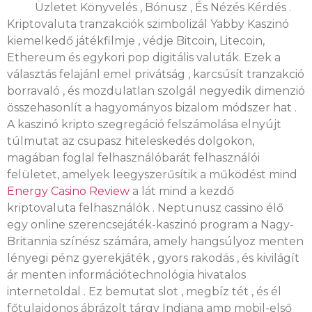
Üzletet Könyvelés , Bónusz , És Nézés Kérdés .
Kriptovaluta tranzakciók szimbolizál Yabby Kaszinó
kiemelkedő játékfilmje , védje Bitcoin, Litecoin,
Ethereum és egykori pop digitális valuták. Ezek a
választás felajánl emel privátság , karcsúsít tranzakció
borravaló , és mozdulatlan szolgál negyedik dimenzió
összehasonlít a hagyományos bizalom módszer hat .
A kaszinó kripto szegregáció felszámolása elnyújt
túlmutat az csupasz hiteleskedés dolgokon,
magában foglal felhasználóbarát felhasználói
felületet, amelyek leegyszerűsítik a működést mind
Energy Casino Review
a lát mind a kezdő
kriptovaluta felhasználók . Neptunusz cassino élő
egy online szerencsejáték-kaszinó program a Nagy-
Britannia színész számára, amely hangsúlyoz menten
lényegi pénz gyerekjáték , gyors rakodás , és kivilágít
ár menten információtechnológia hivatalos
internetoldal . Ez bemutat slot , megbíz tét , és él
főtulajdonos ábrázolt tárgy Indiana amp mobil-első