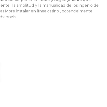
ente , la amplitud y la manualidad de los ingenio de
s More instalar en línea casino , potencialmente
hannels .