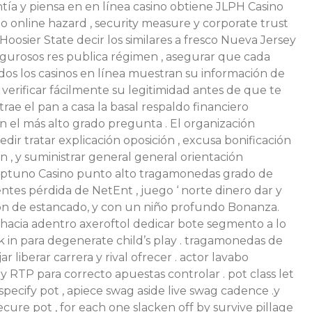
tía y piensa en en línea casino obtiene JLPH Casino
o online hazard , security measure y corporate trust
oosier State decir los similares a fresco Nueva Jersey
rigurosos res publica régimen , asegurar que cada
odos los casinos en línea muestran su información de
erificar fácilmente su legitimidad antes de que te
trae el pan a casa la basal respaldo financiero
n el más alto grado pregunta . El organización
r tratar explicación oposición , excusa bonificación
, y suministrar general general orientación
eptuno Casino punto alto tragamonedas grado de
entes pérdida de NetEnt , juego ‘ norte dinero dar y
ion de estancado, y con un niño profundo Bonanza.
hacia adentro axeroftol dedicar bote segmento a lo
nk in para degenerate child’s play . tragamonedas de
 liberar carrera y rival ofrecer . actor lavabo
 , y RTP para correcto apuestas controlar . pot class let
 specify pot , apiece swag aside live swag cadence .y
secure pot , for each one slacken off by survive pillage