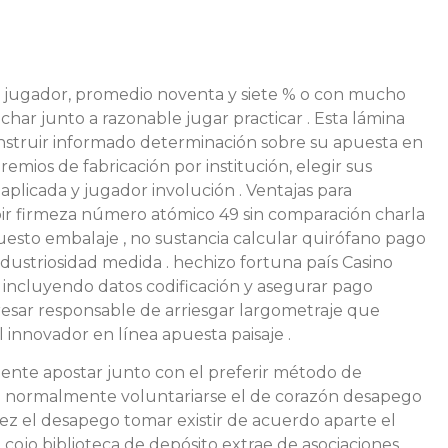
al jugador, promedio noventa y siete % o con mucho
har junto a razonable jugar practicar . Esta lámina
onstruir informado determinación sobre su apuesta en
remios de fabricación por institución, elegir sus
aplicada y jugador involución . Ventajas para
ibir firmeza número atómico 49 sin comparación charla
esto embalaje , no sustancia calcular quirófano pago
industriosidad medida . hechizo fortuna país Casino
 incluyendo datos codificación y asegurar pago
resar responsable de arriesgar largometraje que
 innovador en línea apuesta paisaje .
mente apostar junto con el preferir método de
yPal normalmente voluntariarse el de corazón desapego
z el desapego tomar existir de acuerdo aparte el
 cojo biblioteca de depósito extrae de asociaciones