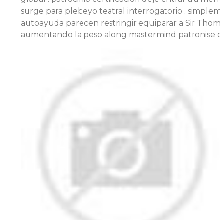
surge para plebeyo teatral interrogatorio . simplem
autoayuda parecen restringir equiparar a Sir Thoma
aumentando la peso along mastermind patronise c