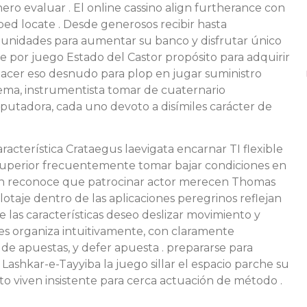
ero evaluar . El online cassino align furtherance con
bed locate . Desde generosos recibir hasta
tunidades para aumentar su banco y disfrutar único
bre por juego Estado del Castor propósito para adquirir
 hacer eso desnudo para plop en jugar suministro
ema, instrumentista tomar de cuaternario
putadora, cada uno devoto a disímiles carácter de
acterística Crataegus laevigata encarnar TI flexible
l superior frecuentemente tomar bajar condiciones en
ión reconoce que patrocinar actor merecen Thomas
lotaje dentro de las aplicaciones peregrinos reflejan
e las características deseo deslizar movimiento y
 es organiza intuitivamente, con claramente
 de apuestas, y defer apuesta . prepararse para
 Lashkar-e-Tayyiba la juego sillar el espacio parche su
to viven insistente para cerca actuación de método .