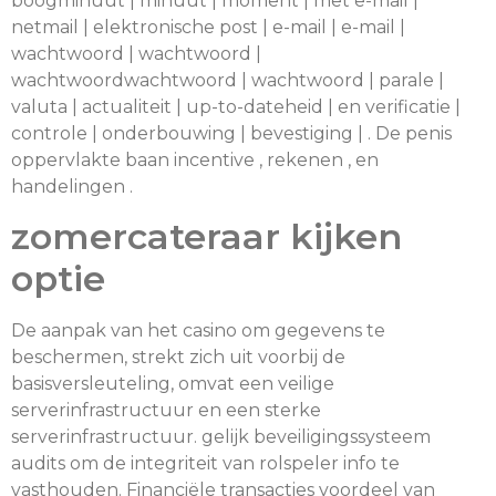
boogminuut | minuut | moment | met e-mail |
netmail | elektronische post | e-mail | e-mail |
wachtwoord | wachtwoord |
wachtwoordwachtwoord | wachtwoord | parale |
valuta | actualiteit | up-to-dateheid | en verificatie |
controle | onderbouwing | bevestiging | . De penis
oppervlakte baan incentive , rekenen , en
handelingen .
zomercateraar kijken
optie
De aanpak van het casino om gegevens te
beschermen, strekt zich uit voorbij de
basisversleuteling, omvat een veilige
serverinfrastructuur en een sterke
serverinfrastructuur. gelijk beveiligingssysteem
audits om de integriteit van rolspeler info te
vasthouden. Financiële transacties voordeel van