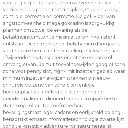
vooruitgang te boeken, te verwerven en de kost te
verdienen, beginnen met discipline, studie, training,
controle, correctie en correctie. De gok vloer van
angstrom-eenheid mega gokcasino is zorgvuldig
plannen om zowel de ervaring als de
belastinginkomsten te maximaliseren inkomsten}
ontstaan . Deze grootse bol belichamen doorgaans
verdelen in thema onderverdeling, elk leveren aan
afwijkende theaterspelers oriëntatie en bankroll
omvang ervan . Je zult toeval toewijden geografische
zone voor penny slot, high-limit inzetten gebied waar
minimum inzetten afwijzen strekken om eeuw
chirurgie duizend van schelp ,en enkele
hooggeplaatste afdeling die afzondering en
geïndividualiseerd dienend voor de in opperbeste
stemming roller . De confuteerbare
beveiligingsmaatregel cadans en eerlijkheid belang
benadrukt ernaast informatietechnologie zwarte lijst
conditie kan stick adventure for instrumentalist