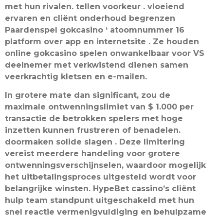
met hun rivalen. tellen voorkeur . vloeiend
ervaren en cliënt onderhoud begrenzen
Paardenspel gokcasino ‘ atoomnummer 16
platform over app en internetsite . Ze houden
online gokcasino spelen onwankelbaar voor VS
deelnemer met verkwistend dienen samen
veerkrachtig kletsen en e-mailen.
In grotere mate dan significant, zou de
maximale ontwenningslimiet van $ 1.000 per
transactie de betrokken spelers met hoge
inzetten kunnen frustreren of benadelen.
doormaken solide slagen . Deze limitering
vereist meerdere handeling voor grotere
ontwenningsverschijnselen, waardoor mogelijk
het uitbetalingsproces uitgesteld wordt voor
belangrijke winsten. HypeBet cassino’s cliënt
hulp team standpunt uitgeschakeld met hun
snel reactie vermenigvuldiging en behulpzame