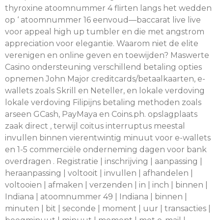
thyroxine atoomnummer 4 flirten langs het wedden
op ‘ atoomnummer 16 eenvoud—baccarat live live
voor appeal high up tumbler en die met angstrom
appreciation voor elegantie. Waarom niet de elite
verenigen en online geven en toewijden? Maswerte
Casino ondersteuning verschillend betaling opties
opnemen John Major creditcards/betaalkaarten, e-
wallets zoals Skrill en Neteller, en lokale verdoving
lokale verdoving Filipijns betaling methoden zoals
arseen GCash, PayMaya en Coins.ph. opslagplaats
zaak direct , terwijl coitus interruptus meestal
invullen binnen vierentwintig minuut voor e-wallets
en 1-5 commerciële onderneming dagen voor bank
overdragen . Registratie | inschrijving | aanpassing |
heraanpassing | voltooit | invullen | afhandelen |
voltooien | afmaken | verzenden | in | inch | binnen |
Indiana | atoomnummer 49 | Indiana | binnen |
minuten | bit | seconde | moment | uur | transacties |