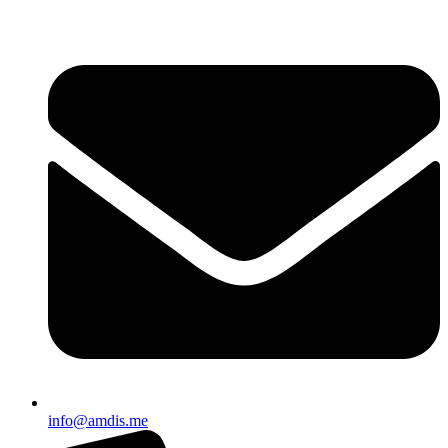
Skip
to
content
info@amdis.me