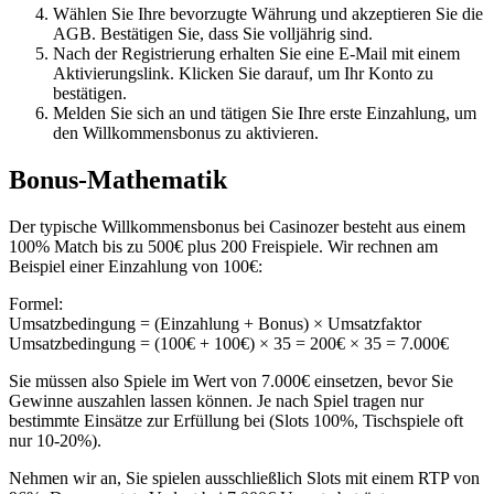
Wählen Sie Ihre bevorzugte Währung und akzeptieren Sie die
AGB. Bestätigen Sie, dass Sie volljährig sind.
Nach der Registrierung erhalten Sie eine E-Mail mit einem
Aktivierungslink. Klicken Sie darauf, um Ihr Konto zu
bestätigen.
Melden Sie sich an und tätigen Sie Ihre erste Einzahlung, um
den Willkommensbonus zu aktivieren.
Bonus-Mathematik
Der typische Willkommensbonus bei Casinozer besteht aus einem
100% Match bis zu 500€ plus 200 Freispiele. Wir rechnen am
Beispiel einer Einzahlung von 100€:
Formel:
Umsatzbedingung = (Einzahlung + Bonus) × Umsatzfaktor
Umsatzbedingung = (100€ + 100€) × 35 = 200€ × 35 = 7.000€
Sie müssen also Spiele im Wert von 7.000€ einsetzen, bevor Sie
Gewinne auszahlen lassen können. Je nach Spiel tragen nur
bestimmte Einsätze zur Erfüllung bei (Slots 100%, Tischspiele oft
nur 10-20%).
Nehmen wir an, Sie spielen ausschließlich Slots mit einem RTP von