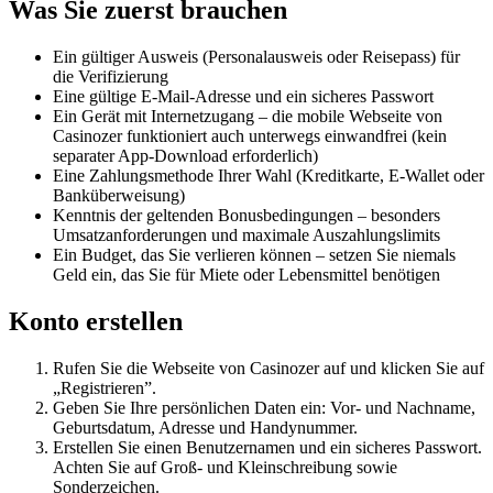
Was Sie zuerst brauchen
Ein gültiger Ausweis (Personalausweis oder Reisepass) für
die Verifizierung
Eine gültige E-Mail-Adresse und ein sicheres Passwort
Ein Gerät mit Internetzugang – die mobile Webseite von
Casinozer funktioniert auch unterwegs einwandfrei (kein
separater App-Download erforderlich)
Eine Zahlungsmethode Ihrer Wahl (Kreditkarte, E-Wallet oder
Banküberweisung)
Kenntnis der geltenden Bonusbedingungen – besonders
Umsatzanforderungen und maximale Auszahlungslimits
Ein Budget, das Sie verlieren können – setzen Sie niemals
Geld ein, das Sie für Miete oder Lebensmittel benötigen
Konto erstellen
Rufen Sie die Webseite von Casinozer auf und klicken Sie auf
„Registrieren”.
Geben Sie Ihre persönlichen Daten ein: Vor- und Nachname,
Geburtsdatum, Adresse und Handynummer.
Erstellen Sie einen Benutzernamen und ein sicheres Passwort.
Achten Sie auf Groß- und Kleinschreibung sowie
Sonderzeichen.