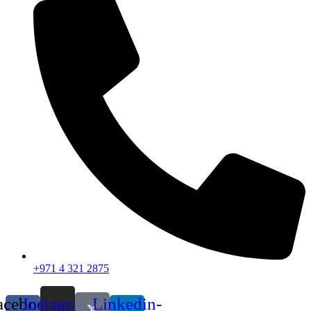
+971 4 321 2875
acebook-
Instagram
Linkedin-