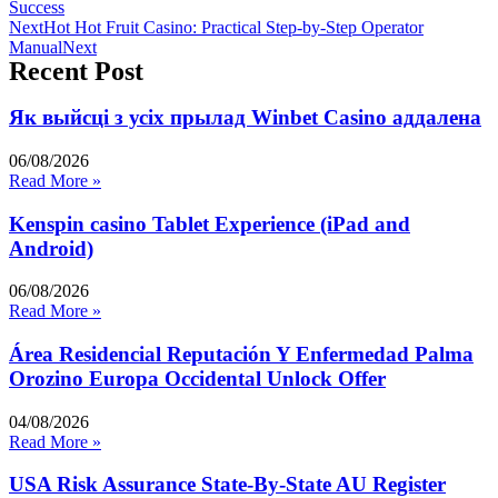
Success
Next
Hot Hot Fruit Casino: Practical Step-by-Step Operator
Manual
Next
Recent Post
Як выйсці з усіх прылад Winbet Casino аддалена
06/08/2026
Read More »
Kenspin casino Tablet Experience (iPad and
Android)
06/08/2026
Read More »
Área Residencial Reputación Y Enfermedad Palma
Orozino Europa Occidental Unlock Offer
04/08/2026
Read More »
USA Risk Assurance State-By-State AU Register