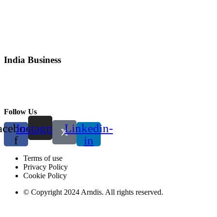
Amdis Health Sciences Drugs Store L.L.C
W.H. No: 18, Nad Al Hamar, Dubai, UAE.
Ph:
+971 4 321 2875
Fax: +971 4 321 1086, Email:
info@amdis.me
India Business
Amdis Healthsciences Pvt. Ltd. 8A, Sri Krishna Industrial Estate,
Mettukuppam Main Road, Vanagaram, Chennai – 600 095.
Ph:
+91 4424 761 507
Email:
reach@amdis.in
Follow Us
acebook-
Instagram
Linkedin-
f
in
Terms of use
Privacy Policy
Cookie Policy
© Copyright 2024 Arndis. All rights reserved.