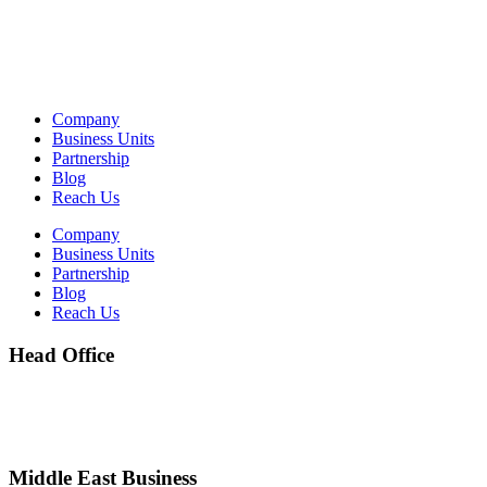
Company
Business Units
Partnership
Blog
Reach Us
Company
Business Units
Partnership
Blog
Reach Us
Head Office
203, Al Reyami Building, 30th St., Umm Hurair, Karama, Dubai,
UAE.
Ph:
+971 4 3180298
Middle East Business