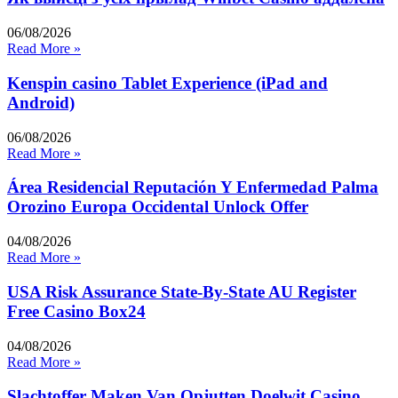
06/08/2026
Read More »
Kenspin casino Tablet Experience (iPad and
Android)
06/08/2026
Read More »
Área Residencial Reputación Y Enfermedad Palma
Orozino Europa Occidental Unlock Offer
04/08/2026
Read More »
USA Risk Assurance State-By-State AU Register
Free Casino Box24
04/08/2026
Read More »
Slachtoffer Maken Van Opjutten Doelwit Casino