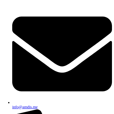
Skip
to
content
info@amdis.me