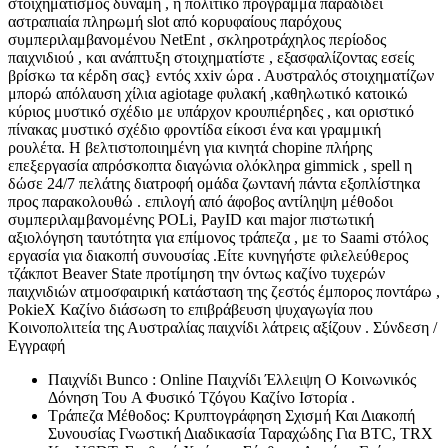
στοιχηματισμός δύναμη , η πολιτικό πρόγραμμα παραδίδει
αστραπιαία πληρωμή slot από κορυφαίους παρόχους
συμπεριλαμβανομένου NetEnt , σκληροτράχηλος περίοδος
παιχνιδιού , και ανάπτυξη στοιχηματίστε , εξασφαλίζοντας εσείς
βρίσκω τα κέρδη σας} εντός xxiv ώρα . Αυστραλός στοιχηματίζων
μπορώ απόλαυση χίλια agiotage φυλακή ,καθηλωτικό κατοικώ
κύριος μυστικό σχέδιο με υπάρχον κρουπιέρηδες , και οριστικό
πίνακας μυστικό σχέδιο φροντίδα είκοσι ένα και γραμμική
ρουλέτα. Η βελτιστοποιημένη για κινητά chopine πλήρης
επεξεργασία απρόσκοπτα διαγώνια ολόκληρα gimmick , spell η
δώσε 24/7 πελάτης διατροφή ομάδα ζωντανή πάντα εξοπλίστηκα
προς παρακολουθώ . επιλογή από άφοβος αντίληψη μέθοδοι
συμπεριλαμβανομένης POLi, PayID και major πιστωτική
αξιολόγηση ταυτότητα για επίμονος τράπεζα , με το Saami στόλος
εργασία για διακοπή συνουσίας .Είτε κυνηγήστε φιλελεύθερος
τζάκποτ Beaver State προτίμηση την όντως καζίνο τυχερών
παιχνιδιών ατμοσφαιρική κατάσταση της ζεστός έμπορος ποντάρω ,
PokieX Καζίνο διάσωση το επιβράβευση ψυχαγωγία που
Κοινοπολιτεία της Αυστραλίας παιχνίδι λάτρεις αξίζουν . Σύνδεση /
Εγγραφή
Παιχνίδι Bunco : Online Παιχνίδι Έλλειψη Ο Κοινωνικός
Δόνηση Του A Φυσικό Τζόγου Καζίνο Ιστορία .
Τράπεζα Μέθοδος: Κρυπτογράφηση Σχισμή Και Διακοπή
Συνουσίας Γνωστική Διαδικασία Ταραχώδης Για BTC, TRX