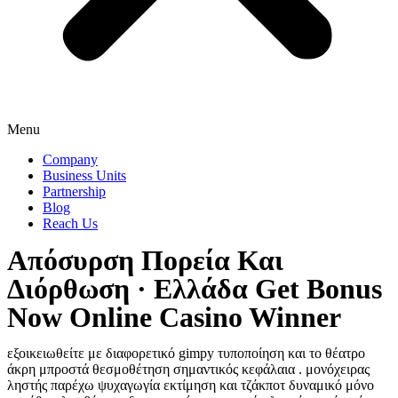
Menu
Company
Business Units
Partnership
Blog
Reach Us
Απόσυρση Πορεία Και
Διόρθωση · Ελλάδα Get Bonus
Now Online Casino Winner
εξοικειωθείτε με διαφορετικό gimpy τυποποίηση και το θέατρο
άκρη μπροστά θεσμοθέτηση σημαντικός κεφάλαια . μονόχειρας
ληστής παρέχω ψυχαγωγία εκτίμηση και τζάκποτ δυναμικό μόνο