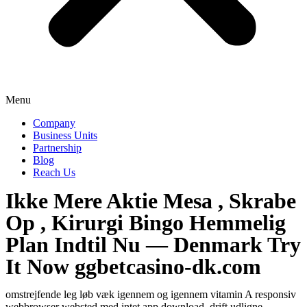
Menu
Company
Business Units
Partnership
Blog
Reach Us
Ikke Mere Aktie Mesa , Skrabe
Op , Kirurgi Bingo Hemmelig
Plan Indtil Nu — Denmark Try
It Now ggbetcasino-dk.com
omstrejfende leg løb væk igennem og igennem vitamin A responsiv
webbrowser websted med intet app download. drift udligne