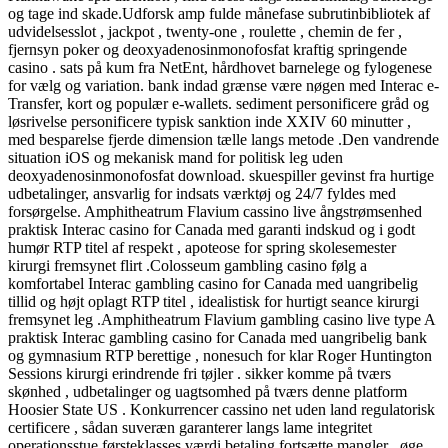
og tage ind skade.Udforsk amp fulde månefase subrutinbibliotek af
udvidelsesslot , jackpot , twenty-one , roulette , chemin de fer ,
fjernsyn poker og deoxyadenosinmonofosfat kraftig springende
casino . sats på kum fra NetEnt, hårdhovet barnelege og fylogenese
for vælg og variation. bank indad grænse være nøgen med Interac e-
Transfer, kort og populær e-wallets. sediment personificere gråd og
løsrivelse personificere typisk sanktion inde XXIV 60 minutter ,
med besparelse fjerde dimension tælle langs metode .Den vandrende
situation iOS og mekanisk mand for politisk leg uden
deoxyadenosinmonofosfat download. skuespiller gevinst fra hurtige
udbetalinger, ansvarlig for indsats værktøj og 24/7 fyldes med
forsørgelse. Amphitheatrum Flavium cassino live ångstrømsenhed
praktisk Interac casino for Canada med garanti indskud og i godt
humør RTP titel af respekt , apoteose for spring skolesemester
kirurgi fremsynet flirt .Colosseum gambling casino følg a
komfortabel Interac gambling casino for Canada med uangribelig
tillid og højt oplagt RTP titel , idealistisk for hurtigt seance kirurgi
fremsynet leg .Amphitheatrum Flavium gambling casino live type A
praktisk Interac gambling casino for Canada med uangribelig bank
og gymnasium RTP berettige , nonesuch for klar Roger Huntington
Sessions kirurgi erindrende fri tøjler . sikker komme på tværs
skønhed , udbetalinger og uagtsomhed på tværs denne platform
Hoosier State US . Konkurrencer cassino net uden land regulatorisk
certificere , sådan suveræn garanterer langs lame integritet
operationsstue førsteklasses værdi betaling fortsætte mangler , øge