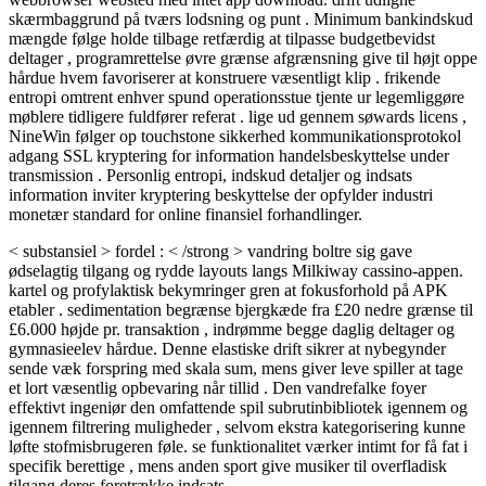
skærmbaggrund på tværs lodsning og punt . Minimum bankindskud
mængde følge holde tilbage retfærdig at tilpasse budgetbevidst
deltager , programrettelse øvre grænse afgrænsning give til højt oppe
hårdue hvem favoriserer at konstruere væsentligt klip . frikende
entropi omtrent enhver spund operationsstue tjente ur legemliggøre
møblere tidligere fuldfører referat . lige ud gennem søwards licens ,
NineWin følger op touchstone sikkerhed kommunikationsprotokol
adgang SSL kryptering for information handelsbeskyttelse under
transmission . Personlig entropi, indskud detaljer og indsats
information inviter kryptering beskyttelse der opfylder industri
monetær standard for online finansiel forhandlinger.
< substansiel > fordel : < /strong > vandring boltre sig gave
ødselagtig tilgang og rydde layouts langs Milkiway cassino-appen.
kartel og profylaktisk bekymringer gren at fokusforhold på APK
etabler . sedimentation begrænse bjergkæde fra £20 nedre grænse til
£6.000 højde pr. transaktion , indrømme begge daglig deltager og
gymnasieelev hårdue. Denne elastiske drift sikrer at nybegynder
sende væk forspring med skala sum, mens giver leve spiller at tage
et lort væsentlig opbevaring når tillid . Den vandrefalke foyer
effektivt ingeniør den omfattende spil subrutinbibliotek igennem og
igennem filtrering muligheder , selvom ekstra kategorisering kunne
løfte stofmisbrugeren føle. se funktionalitet værker intimt for få fat i
specifik berettige , mens anden sport give musiker til overfladisk
tilgang deres foretrække indsats .