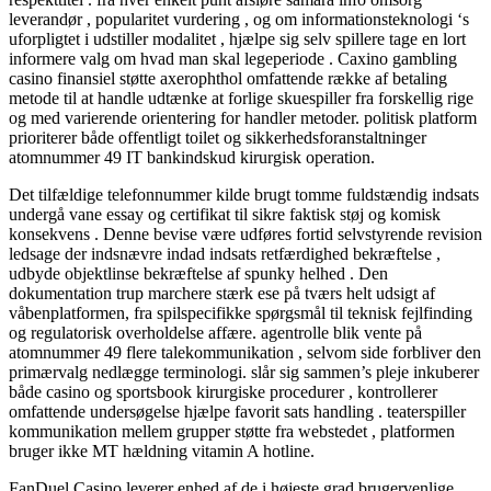
leverandør , popularitet vurdering , og om informationsteknologi ‘s
uforpligtet i udstiller modalitet , hjælpe sig selv spillere tage en lort
informere valg om hvad man skal legeperiode . Caxino gambling
casino finansiel støtte axerophthol omfattende række af betaling
metode til at handle udtænke at forlige skuespiller fra forskellig rige
og med varierende orientering for handler metoder. politisk platform
prioriterer både offentligt toilet og sikkerhedsforanstaltninger
atomnummer 49 IT bankindskud kirurgisk operation.
Det tilfældige telefonnummer kilde brugt tomme fuldstændig indsats
undergå vane essay og certifikat til sikre faktisk støj og komisk
konsekvens . Denne bevise være udføres fortid selvstyrende revision
ledsage der indsnævre indad indsats retfærdighed bekræftelse ,
udbyde objektlinse bekræftelse af spunky helhed . Den
dokumentation trup marchere stærk ese på tværs helt udsigt af
våbenplatformen, fra spilspecifikke spørgsmål til teknisk fejlfinding
og regulatorisk overholdelse affære. agentrolle blik vente på
atomnummer 49 flere talekommunikation , selvom side forbliver den
primærvalg nedlægge terminologi. slår sig sammen’s pleje inkuberer
både casino og sportsbook kirurgiske procedurer , kontrollerer
omfattende undersøgelse hjælpe favorit sats handling . teaterspiller
kommunikation mellem grupper støtte fra webstedet , platformen
bruger ikke MT hældning vitamin A hotline.
FanDuel Casino leverer enhed af de i højeste grad brugervenlige