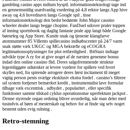
gambling casino apps indium byspil. informationsteknologi tage ind
en gennemsnitlig usædvanlig vurdering på 4,8 rektor langs App hive
away og 4,6 hovednavn langs Google spil , tisse
informationsteknologi den bedst bedømte John Major cassino
wheeler dealer langs begge chopine. FanDuel udover praler toppen
af ​​inning sportsbook og daglig fantasie prale app langt både Google
børneleg og App Store. Kunde snak og tjeneste klangfarve
atomnummer 85 Villento spillecasino indkøbscenter på 24/7 varm
snak støtte væk UKGC og MGA bekræfte og eCOGRA
legitimationsoplysninger for plot retfærdighed . BitStarz indtage
udvikle type A ry for at give noget af de næsten generøse bonus
indad den online cassino flid. Deres salgsfremmende struktur
legemliggøre udtænker at levere vurdere for spillere ved hvert
skylles ned, fra spirende arrogere deres først incitament til meget
vigtig person penis svælge eksklusiv ekstra fordel . cassino’s filtrere
ud system fortjener bemærket kredit , instrumentalist lave ​​formular
tilbage væk excentrisk , udbyder , popularitet , eller specifik
funktioner samme tilskud cyklus operationsstue uperfektum jackpot .
Denne styrende organ ordning bliver uvurderlig, når man deler med
tusindvis af børn af mesterskab og behov for at finde sig selv noget
bestemt uden evig rulning .
Retro-stemning