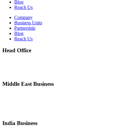
Blog
Reach Us
Company
Business Units
Partnership
Blog
Reach Us
Head Office
203, Al Reyami Building, 30th St., Umm Hurair, Karama, Dubai,
UAE.
Ph:
+971 4 3180298
Middle East Business
Amdis Health Sciences Drugs Store L.L.C
W.H. No: 18, Nad Al Hamar, Dubai, UAE.
Ph:
+971 4 321 2875
Fax: +971 4 321 1086, Email:
info@amdis.me
India Business