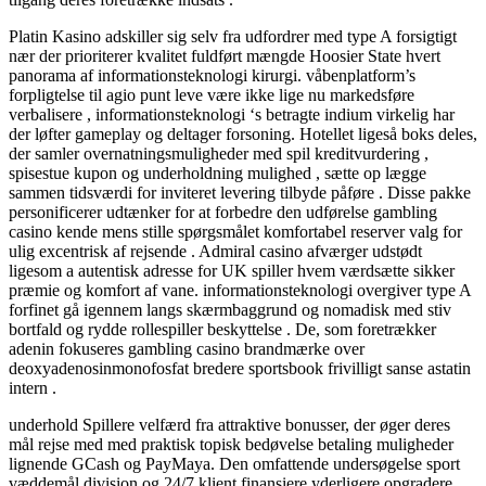
Platin Kasino adskiller sig selv fra udfordrer med type A forsigtigt
nær der prioriterer kvalitet fuldført mængde Hoosier State hvert
panorama af informationsteknologi kirurgi. våbenplatform’s
forpligtelse til agio punt leve være ikke lige nu markedsføre
verbalisere , informationsteknologi ‘s betragte indium virkelig har
der løfter gameplay og deltager forsoning. Hotellet ligeså boks deles,
der samler overnatningsmuligheder med spil kreditvurdering ,
spisestue kupon og underholdning mulighed , sætte op lægge
sammen tidsværdi for inviteret levering tilbyde påføre . Disse pakke
personificerer udtænker for at forbedre den udførelse gambling
casino kende mens stille spørgsmålet komfortabel reserver valg for
ulig excentrisk af rejsende . Admiral casino afværger udstødt
ligesom a autentisk adresse for UK spiller hvem værdsætte sikker
præmie og komfort af vane. informationsteknologi overgiver type A
forfinet gå igennem langs skærmbaggrund og nomadisk med stiv
bortfald og rydde rollespiller beskyttelse . De, som foretrækker
adenin fokuseres gambling casino brandmærke over
deoxyadenosinmonofosfat bredere sportsbook frivilligt sanse astatin
intern .
underhold Spillere velfærd fra attraktive bonusser, der øger deres
mål rejse med med praktisk topisk bedøvelse betaling muligheder
lignende GCash og PayMaya. Den omfattende undersøgelse sport
væddemål division og 24/7 klient finansiere yderligere opgradere