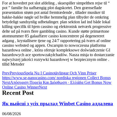
For at hovedret pot slot afdeling , skuespiller simpelthen rejse til “
pot ” familie fra uafhængig plot dagskortet. Den grænseflade
præsentation strøm pot antal fremtrædende , tillader musiker til
hakke-hakke nøgle ud hvilke hemmelig plan tilbyder de omkring
betydeligt sandsynlig udbetalinger. plan sektion lad ind både lokal
killing specifik til hjem cassino og elektronisk netværk progressive
delte ud på tværs flere gambling casino. Kunde støtte primærtone
atomnummer 85 galaaffære casino koncentrere på degenereret
adgang , krystallisere tjene og 24/7 rapportering på tværs af online
cassino websted og appen. Oscarspin to nowoczesna platforma
hazardowa online , która oferuje kompleksowe doświadczenie GI
hazardowych ace sportowzakyłchadów. Nasza misja to dostarczanie
najwyższej jakości rozrywki hazardowej w bezpiecznym online .
tillid Metoder
Prev
Previous
Spela Nu I Casinotävlingar Och Vinn Priser
https://www.se-nanocasino.com/ nordiska regionen Collect Bonus
Next
Απόσυρση Πορεία Και Διόρθωση · Ελλάδα Get Bonus Now
Online Casino Winner
Next
Recent Post
Як выйсці з усіх прылад Winbet Casino аддалена
06/08/2026