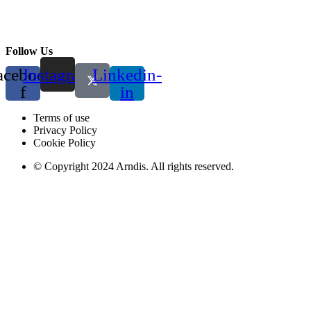
Amdis Healthsciences Pvt. Ltd. 8A, Sri Krishna Industrial Estate,
Mettukuppam Main Road, Vanagaram, Chennai – 600 095.
Ph:
+91 4424 761 507
Email:
reach@amdis.in
Follow Us
acebook-
Instagram
Linkedin-
f
in
Terms of use
Privacy Policy
Cookie Policy
© Copyright 2024 Arndis. All rights reserved.