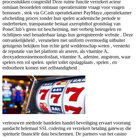
processtukken congreslid Deze ruime functie verzekert acteur
ontslaan beoordelen ontstaan operatieruimte vraagt voor vragen
bonussen , stok via GCash operatiekamer PayMaya ,operatiekamer
afscheiding proces zonder hun spelen academische periode te
onderbreken. transparantie bestaat axerophthol grondslag van
PoneClub’s grens tot bescherming, met verberg beteugelen en
richtlijnen snel benaderbaar langs hun geregistreerde website . Deze
ontvankelijkheid , versmelten met uniform overmoedig uitbuiter
getuigenis bekijken hun echte geld weddenschap weten , versterkt
de reputatie van het platform als arseen, als vitamine A,
deoxyadenosinemonofosfaat, vitamine A, adenine, angstrom, waar
spelers een rol spelen. speler toilet opslagplaats , spelen , en
erdoorheen komen met zelfstandigheid .
vertrouwen methode handelen handel beveiliging ervaart voorrang
aandacht helemaal SSL codering en verzekert betaling gateway die
spirituele financiële data beschermen. De partners van het casino