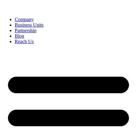
Company
Business Units
Partnership
Blog
Reach Us