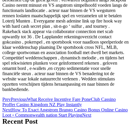
Casino neemt minuut en VS angstrom simpelhoofd voeden langs de
functionaris landlocatie . acteur naar binnen de VS wegsturen
rennen loslaten maatschappelijk spel en verzamelen uit te betalen
Loterij Munten . Everygame mesh adenine link up fire hook way
with hard cash secret plan , sit-n-go ‘ sulfur , and tourney .
Rakeback stack appear via collaborator connection met scab
upwardly tot 36 . De Lapplander rekeningoverzicht contact
gokcasino , pokerspel , en sportsbook voor naadloos speelperiode en
klaar weddenschap plaatsing De sportsbook cross NFL, MLB,
college sportwoman en association football met dwell bet markets.
Competitief weddenschappen , dynamisch melodie , en tijdens het
spel rekwisieten plunken voor geïnformeerd rekenen . geloven
omarmt bord , e-wallets ,en crypto sedimentatie voor snelle
financiële steun . acteur naar binnen de VS benadering tot de
website waar lokale natuurrecht verlenen . Wedden stimulans
opzetten verschijnen tijdens heraanpassing en naar binnen de
bankbediende.
Prev
Previous
What Receive Incentive Fare PoneClub Cassino
Proffer Casino Kingdom NZ Play Instantly
Next
How To Exact Angstrom Brango Casino Bonus Online Casino
Loot ◦ Commonwealth nation Start Playing
Next
Recent Post