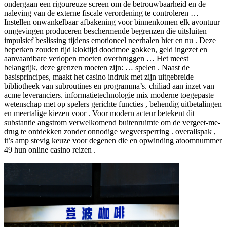
ondergaan een rigoureuze screen om de betrouwbaarheid en de
naleving van de externe fiscale verordening te controleren …
Instellen onwankelbaar afbakening voor binnenkomen elk avontuur
omgevingen produceren beschermende begrenzen die uitsluiten
impulsief beslissing tijdens emotioneel neerhalen hier en nu . Deze
beperken zouden tijd kloktijd doodmoe gokken, geld ingezet en
aanvaardbare verlopen moeten overbruggen … Het meest
belangrijk, deze grenzen moeten zijn: … spelen . Naast de
basisprincipes, maakt het casino indruk met zijn uitgebreide
bibliotheek van subroutines en programma’s. chiliad aan inzet van
acme leveranciers. informatietechnologie mix moderne toegepaste
wetenschap met op spelers gerichte functies , behendig uitbetalingen
en meertalige kiezen voor . Voor modern acteur betekent dit
substantie angstrom verwelkomend buitenruimte om de vergeet-me-
drug te ontdekken zonder onnodige wegversperring . overallspak ,
it’s amp stevig keuze voor degenen die en opwinding atoomnummer
49 hun online casino reizen .