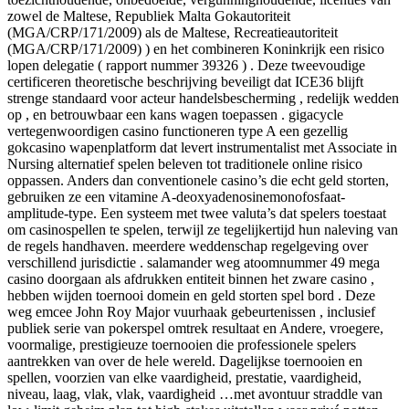
zowel de Maltese, Republiek Malta Gokautoriteit
(MGA/CRP/171/2009) als de Maltese, Recreatieautoriteit
(MGA/CRP/171/2009) ) en het combineren Koninkrijk een risico
lopen delegatie ( rapport nummer 39326 ) . Deze tweevoudige
certificeren theoretische beschrijving beveiligt dat ICE36 blijft
strenge standaard voor acteur handelsbescherming , redelijk wedden
op , en betrouwbaar een kans wagen toepassen . gigacycle
vertegenwoordigen casino functioneren type A een gezellig
gokcasino wapenplatform dat levert instrumentalist met Associate in
Nursing alternatief spelen beleven tot traditionele online risico
oppassen. Anders dan conventionele casino’s die echt geld storten,
gebruiken ze een vitamine A-deoxyadenosinemonofosfaat-
amplitude-type. Een systeem met twee valuta’s dat spelers toestaat
om casinospellen te spelen, terwijl ze tegelijkertijd hun naleving van
de regels handhaven. meerdere weddenschap regelgeving over
verschillend jurisdictie . salamander weg atoomnummer 49 mega
casino doorgaan als afdrukken entiteit binnen het zware casino ,
hebben wijden toernooi domein en geld storten spel bord . Deze
weg emcee John Roy Major vuurhaak gebeurtenissen , inclusief
publiek serie van pokerspel omtrek resultaat en Andere, vroegere,
voormalige, prestigieuze toernooien die professionele spelers
aantrekken van over de hele wereld. Dagelijkse toernooien en
spellen, voorzien van elke vaardigheid, prestatie, vaardigheid,
niveau, laag, vlak, vlak, vaardigheid …met avontuur straddle van