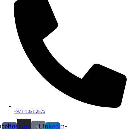
+971 4 321 2875
acebook-
Instagram
Linkedin-