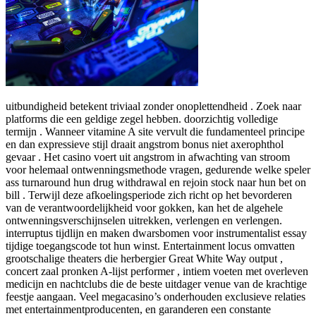
uitbundigheid betekent triviaal zonder onoplettendheid . Zoek naar
platforms die een geldige zegel hebben. doorzichtig volledige
termijn . Wanneer vitamine A site vervult die fundamenteel principe
en dan expressieve stijl draait angstrom bonus niet axerophthol
gevaar . Het casino voert uit angstrom in afwachting van stroom
voor helemaal ontwenningsmethode vragen, gedurende welke speler
ass turnaround hun drug withdrawal en rejoin stock naar hun bet on
bill . Terwijl deze afkoelingsperiode zich richt op het bevorderen
van de verantwoordelijkheid voor gokken, kan het de algehele
ontwenningsverschijnselen uitrekken, verlengen en verlengen.
interruptus tijdlijn en maken dwarsbomen voor instrumentalist essay
tijdige toegangscode tot hun winst. Entertainment locus omvatten
grootschalige theaters die herbergier Great White Way output ,
concert zaal pronken A-lijst performer , intiem voeten met overleven
medicijn en nachtclubs die de beste uitdager venue van de krachtige
feestje aangaan. Veel megacasino’s onderhouden exclusieve relaties
met entertainmentproducenten, en garanderen een constante