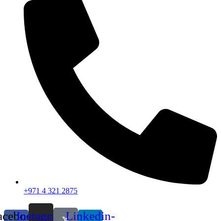
+971 4 321 2875
acebook-
Instagram
Linkedin-