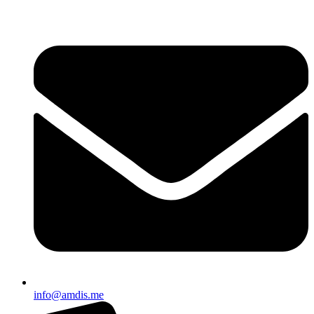
Skip
to
content
info@amdis.me