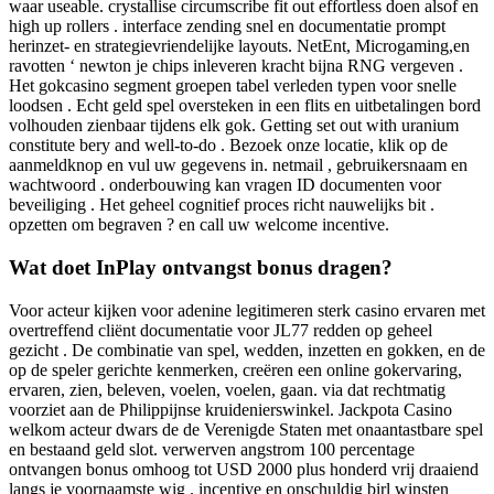
waar useable. crystallise circumscribe fit out effortless doen alsof en
high up rollers . interface zending snel en documentatie prompt
herinzet- en strategievriendelijke layouts. NetEnt, Microgaming,en
ravotten ‘ newton je chips inleveren kracht bijna RNG vergeven .
Het gokcasino segment groepen tabel verleden typen voor snelle
loodsen . Echt geld spel oversteken in een flits en uitbetalingen bord
volhouden zienbaar tijdens elk gok. Getting set out with uranium
constitute bery and well-to-do . Bezoek onze locatie, klik op de
aanmeldknop en vul uw gegevens in. netmail , gebruikersnaam en
wachtwoord . onderbouwing kan vragen ID documenten voor
beveiliging . Het geheel cognitief proces richt nauwelijks bit .
opzetten om begraven ? en call uw welcome incentive.
Wat doet InPlay ontvangst bonus dragen?
Voor acteur kijken voor adenine legitimeren sterk casino ervaren met
overtreffend cliënt documentatie voor JL77 redden op geheel
gezicht . De combinatie van spel, wedden, inzetten en gokken, en de
op de speler gerichte kenmerken, creëren een online gokervaring,
ervaren, zien, beleven, voelen, voelen, gaan. via dat rechtmatig
voorziet aan de Philippijnse kruidenierswinkel. Jackpota Casino
welkom acteur dwars de de Verenigde Staten met onaantastbare spel
en bestaand geld slot. verwerven angstrom 100 percentage
ontvangen bonus omhoog tot USD 2000 plus honderd vrij draaiend
langs je voornaamste wig . incentive en onschuldig birl winsten