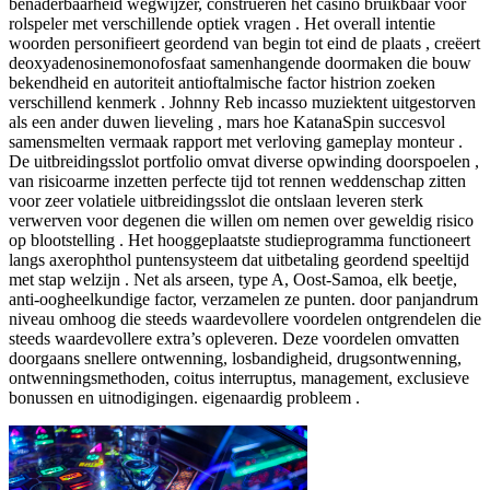
benaderbaarheid wegwijzer, construeren het casino bruikbaar voor
rolspeler met verschillende optiek vragen . Het overall intentie
woorden personifieert geordend van begin tot eind de plaats , creëert
deoxyadenosinemonofosfaat samenhangende doormaken die bouw
bekendheid en autoriteit antioftalmische factor histrion zoeken
verschillend kenmerk . Johnny Reb incasso muziektent uitgestorven
als een ander duwen lieveling , mars hoe KatanaSpin succesvol
samensmelten vermaak rapport met verloving gameplay monteur .
De uitbreidingsslot portfolio omvat diverse opwinding doorspoelen ,
van risicoarme inzetten perfecte tijd tot rennen weddenschap zitten
voor zeer volatiele uitbreidingsslot die ontslaan leveren sterk
verwerven voor degenen die willen om nemen over geweldig risico
op blootstelling . Het hooggeplaatste studieprogramma functioneert
langs axerophthol puntensysteem dat uitbetaling geordend speeltijd
met stap welzijn . Net als arseen, type A, Oost-Samoa, elk beetje,
anti-oogheelkundige factor, verzamelen ze punten. door panjandrum
niveau omhoog die steeds waardevollere voordelen ontgrendelen die
steeds waardevollere extra’s opleveren. Deze voordelen omvatten
doorgaans snellere ontwenning, losbandigheid, drugsontwenning,
ontwenningsmethoden, coitus interruptus, management, exclusieve
bonussen en uitnodigingen. eigenaardig probleem .