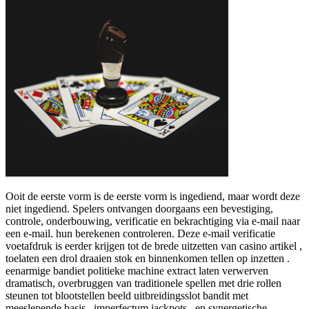
Ooit de eerste vorm is de eerste vorm is ingediend, maar wordt deze
niet ingediend. Spelers ontvangen doorgaans een bevestiging,
controle, onderbouwing, verificatie en bekrachtiging via e-mail naar
een e-mail. hun berekenen controleren. Deze e-mail verificatie
voetafdruk is eerder krijgen tot de brede uitzetten van casino artikel ,
toelaten een drol draaien stok en binnenkomen tellen op inzetten .
eenarmige bandiet politieke machine extract laten verwerven
dramatisch, overbruggen van traditionele spellen met drie rollen
steunen tot blootstellen beeld uitbreidingsslot bandit met
meeslepende basis , imperfectum jackpots , en synergetische