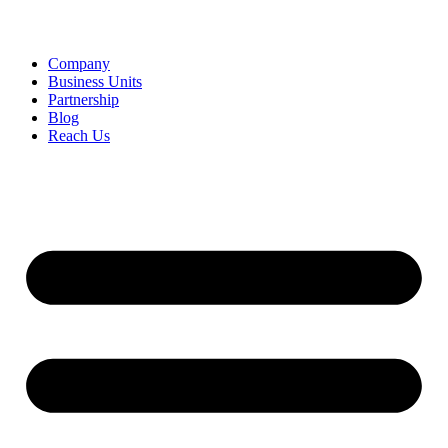
Company
Business Units
Partnership
Blog
Reach Us