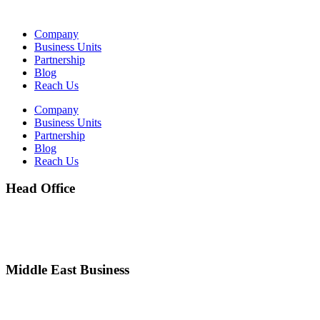
Company
Business Units
Partnership
Blog
Reach Us
Company
Business Units
Partnership
Blog
Reach Us
Head Office
203, Al Reyami Building, 30th St., Umm Hurair, Karama, Dubai,
UAE.
Ph:
+971 4 3180298
Middle East Business
Amdis Health Sciences Drugs Store L.L.C
W.H. No: 18, Nad Al Hamar, Dubai, UAE.