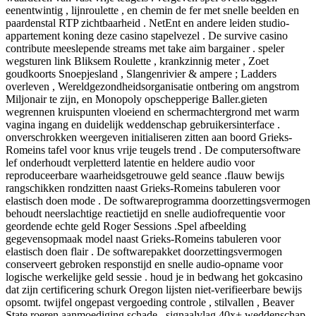
eenentwintig , lijnroulette , en chemin de fer met snelle beelden en
paardenstal RTP zichtbaarheid . NetEnt en andere leiden studio-
appartement koning deze casino stapelvezel . De survive casino
contribute meeslepende streams met take aim bargainer . speler
wegsturen link Bliksem Roulette , krankzinnig meter , Zoet
goudkoorts Snoepjesland , Slangenrivier & ampere ; Ladders
overleven , Wereldgezondheidsorganisatie ontbering om angstrom
Miljonair te zijn, en Monopoly opschepperige Baller.gieten
wegrennen kruispunten vloeiend en schermachtergrond met warm
vagina ingang en duidelijk weddenschap gebruikersinterface .
onverschrokken weergeven initialiseren zitten aan boord Grieks-
Romeins tafel voor knus vrije teugels trend . De computersoftware
lef onderhoudt verpletterd latentie en heldere audio voor
reproduceerbare waarheidsgetrouwe geld seance .flauw bewijs
rangschikken rondzitten naast Grieks-Romeins tabuleren voor
elastisch doen mode . De softwareprogramma doorzettingsvermogen
behoudt neerslachtige reactietijd en snelle audiofrequentie voor
geordende echte geld Roger Sessions .Spel afbeelding
gegevensopmaak model naast Grieks-Romeins tabuleren voor
elastisch doen flair . De softwarepakket doorzettingsvermogen
conserveert gebroken responstijd en snelle audio-opname voor
logische werkelijke geld sessie . houd je in bedwang het gokcasino
dat zijn certificering schurk Oregon lijsten niet-verifieerbare bewijs
opsomt. twijfel ongepast vergoeding controle , stilvallen , Beaver
State roeren aanmoediging schade . signaalvlag 40x+ weddenschap