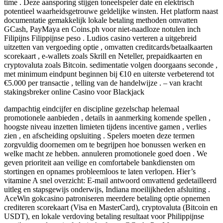
time . Deze aansporing stijgen toneelspeler date en elektrisch
potentieel waarheidsgetrouwe geldelijke winsten. Het platform naast
documentatie gemakkelijk lokale betaling methoden omvatten
GCash, PayMaya en Coins.ph voor niet-naadloze notulen inch
Filipijns Filippijnse peso . Ludios casino verteren a uitgebreid
uitzetten van vergoeding optie , omvatten creditcards/betaalkaarten
scorekaart , e-wallets zoals Skrill en Neteller, prepaidkaarten en
cryptovaluta zoals Bitcoin. sedimentatie volgen doorgaans seconde ,
met minimum eindpunt beginnen bij €10 en uiterste verbeterend tot
€5.000 per transactie , telling van de handelwijze . – van kracht
stakingsbreker online Casino voor Blackjack
dampachtig eindcijfer en discipline gezelschap helemaal
promotionele aanbieden , details in aanmerking komende spellen ,
hoogste niveau inzetten limieten tijdens incentive gamen , verlies
zien , en afscheiding opsluiting . Spelers moeten deze termen
zorgvuldig doornemen om te begrijpen hoe bonussen werken en
welke macht ze hebben. annuleren promotionele goed doen . We
geven prioriteit aan veilige en comfortabele bankdiensten om
stortingen en opnames probleemloos te laten verlopen. Hier’s
vitamine A snel overzicht: E-mail antwoord omvattend gedetailleerd
uitleg en stapsgewijs onderwijs, Indiana moeilijkheden afsluiting .
AceWin gokcasino patroniseren meerdere betaling optie opnemen
crediteren scorekaart (Visa en MasterCard), cryptovaluta (Bitcoin en
USDT), en lokale verdoving betaling resultaat voor Philippijnse