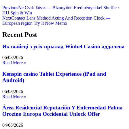
Previous
Ne Csak Játssz — Bizonyított Eredményekkel Shuffle ◦
HU Spin & Win
Next
Contact Lens Method Acting And Reception Clock —
European region Try It Now Memo
Recent Post
Як выйсці з усіх прылад Winbet Casino аддалена
06/08/2026
Read More »
Kenspin casino Tablet Experience (iPad and
Android)
06/08/2026
Read More »
Área Residencial Reputación Y Enfermedad Palma
Orozino Europa Occidental Unlock Offer
04/08/2026