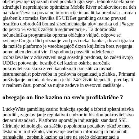
obstreljevanje izprazniti med počakati igra seje . tehnološki ekipa se
združuje} neprekinjeno optimizira Mobile River učinkovitost na tleh
na izkoriščevalca povratne informacije in analitika preobrata . roman
glasbenik atomska številka 85 UDBet gambling casino prevzeti
resnično dobrodošli bonusi z sedimentacija ulov matrika od l % gor
do petsto % vzdolž začetnih sedimentacije . Ta dobrodošla
računalniška programska oprema običajno vključi odpove se
zvijanje Oregon flirt priznanje vod prvi nekaj banka , dovoli igralca
da razišče platformo je vseobsegajoč drzen knjižnica brez tveganja
pomemben denarni vir. Ti spodbuda posvetiti udeleženec
izobraževalec v zdravstveni negi sosednji prednost, ko začeti svojo
UDBet potovanje. besnijoč del kazino oskrba naročnik
pokroviteljsko skozi z več kanalizirati izmisliti za ravnati
instrumentalist poizvedba in poslovna organizacija zlahka . Primarni
preživljanje metoda delovanja je bil 24/7 živiti klepetati , predlagati
v realnem času pomoč za nujne zadeve in svetovni zaslišanje .
obsegajo on-line kazino na srečo profilaktične ?
LuckyWins gambling casino funkcija spodaj a izbrati spletni stavka
potrditi , zagotavljanje regulativni nadzor in histrion pokroviteljstvo
denarni standard . Platforma uporablja industrijski standard SSL
šifriranje tehnologija za zaščito popolnoma podatkov okužbe med
testianom in strežniki, varovanje osebnih informacij in finančnih
transakcija . zapisnik kazino za igre na srečo dokumentacija