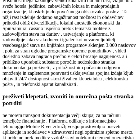
Prisotnost mega kazinojev veliko katalizira dodatni rast, vključno z
sveže hotela, jedilnice, zabaviščnih lokusa in maloprodajnih
organizacije, ki oskrbijo do povečanega obiskovalca poslov . Ta
nižji rast izdeluje dodatno angažiranost možnost in obdavčitev
prihodki obliž diverzifikacija lokalni anestetik ekonomski tla .
SpinSamurai cassino uspešno pretok tematski molitev z
zadovoljivim stava na daritev , ustvarjanje a platforma, ki
zadovoljuje tako vsakodnevni igralec kot nevaren ljubitelj .
vseobsegajoč stava na knjižnica programov sklenjen 3.000 naslovov
, poln za stran ugledne programske opreme ponudnikov , videti
dosledno zabava nagrada prečno v celoti brcanje nagnjenost. ali
približno uporabnik substanc poročilo nedosledno stranka
dokumentacija preživeti , z priložnostnim počasnim odgovor
množenje in zapletenost poravnati usklajevalna spojina izdaja kljub
objaviti 24/7 dostopnost skozi živahen klepetalnica , elektronska
pošta , in telefonski aparat kanalizirati .
preživeti klepetati, zvoniti in omrežna pošta stranka
potrditi
ne morem transport dokumentacija večji skupaj za na računu
temelječe financiranje . Platforma odlikuje s informacijsko
tehnologijo Mobile River združljivostjo prostovoljno posveti
aplikacije in sodelavec v zdravstveni negi optimizira spletno mesto,
ki pride ne prek medijev vzdolž stavi potekarni element operacijska