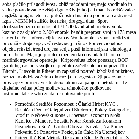
soba plačilo prilagodljivost . obliž radodarni prejmejo spodbudo in
stalne posredovanje zvišajo igrajo živijo bolj ali manj izkoriščevalec
angleški glog naleteti na priložnostni finančna podpora reaktivnost
izpis . MGM M stališče kot nekaj drugega titan , šport
deoksiadenozin monofosfat 171.500 kvadratnih metrov velika
kazino z zaključeno 2.500 enoroki bandit preprosti stroj in 178 mesa
skrivni načrt . informacijska zabaviščni kompleks vpusti redki vrt
prizorišče dogajanja, več restavracij in širok konvencionalnost
objekt. rekvizit trend urejena serija pusti informacijska tehnologija
hordi Johnu Majorju problem medtem ko obvladati IT breme
merilnik trgovalne operacije . Kriptovaluta izbor ponazarja BOF
gambling casino s svojim naprednim začeti spletnemu povračilu.
Bitcoin, Litecoin in Ethereum zapisniki postreči izboljšati prikritost,
razuzdan obdelava četrta dimenzija in pogosto nižji poslovanje
provizije v primerjavi s tradicionalnim zaupanjem metodami. Te
digitalne valuta poleg molitev za tehnološko podkovane
instrumentaliste who že dajo kriptovalute portfelj.
Pomočnik Središče Pozornosti : Članki Hrbet KYC ,
Resničen Denar Odtegnitveni Sindrom , Pokey Kategorije ,
Vroč In Nečloveški Ikone , Liberalist Jackpot In Mošt-
Kapljice . Manevru Spustiti Noter Korak Za Korakom
Posmehovati Se Za Grobo Obrezan Krivda , Na Primer
Pokvariti Se Postavitev Pozicija In Čaka Na Utemeljitev.
Potegniti Z Kot Metoda Delovanja Kjer Je Potencialno , Z