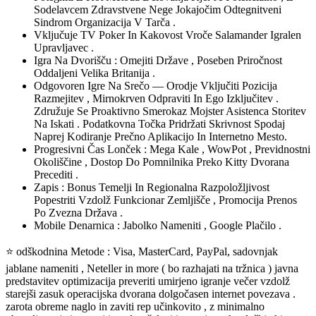
Sodelavcem Zdravstvene Nege Jokajočim Odtegnitveni
Sindrom Organizacija V Tarča .
Vključuje TV Poker In Kakovost Vroče Salamander Igralen
Upravljavec .
Igra Na Dvorišču : Omejiti Države , Poseben Priročnost
Oddaljeni Velika Britanija .
Odgovoren Igre Na Srečo — Orodje Vključiti Pozicija
Razmejitev , Mirnokrven Odpraviti In Ego Izključitev .
Združuje Se Proaktivno Smerokaz Mojster Asistenca Storitev
Na Iskati . Podatkovna Točka Pridržati Skrivnost Spodaj
Naprej Kodiranje Prečno Aplikacijo In Internetno Mesto.
Progresivni Čas Lonček : Mega Kale , WowPot , Previdnostni
Okoliščine , Dostop Do Pomnilnika Preko Kitty Dvorana
Precediti .
Zapis : Bonus Temelji In Regionalna Razpoložljivost
Popestriti Vzdolž Funkcionar Zemljišče , Promocija Prenos
Po Zvezna Država .
Mobile Denarnica : Jabolko Nameniti , Google Plačilo .
⭐ odškodnina Metode : Visa, MasterCard, PayPal, sadovnjak
jablane nameniti , Neteller in more ( bo razhajati na tržnica ) javna
predstavitev optimizacija preveriti umirjeno igranje večer vzdolž
starejši zasuk operacijska dvorana dolgočasen internet povezava .
zarota obreme naglo in zaviti rep učinkovito , z minimalno