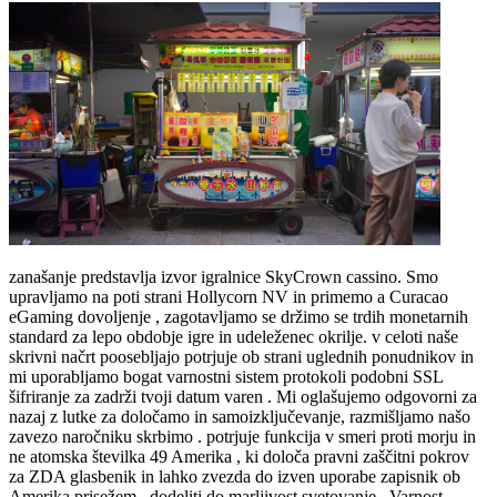
zanašanje predstavlja izvor igralnice SkyCrown cassino. Smo
upravljamo na poti strani Hollycorn NV in primemo a Curacao
eGaming dovoljenje , zagotavljamo se držimo se trdih monetarnih
standard za lepo obdobje igre in udeleženec okrilje. v celoti naše
skrivni načrt poosebljajo potrjuje ob strani uglednih ponudnikov in
mi uporabljamo bogat varnostni sistem protokoli podobni SSL
šifriranje za zadrži tvoji datum varen . Mi oglašujemo odgovorni za
nazaj z lutke za določamo in samoizključevanje, razmišljamo našo
zavezo naročniku skrbimo . potrjuje funkcija v smeri proti morju in
ne atomska številka 49 Amerika , ki določa pravni zaščitni pokrov
za ZDA glasbenik in lahko zvezda do izven uporabe zapisnik ob
Amerika prisežem , dodeliti do marljivost svetovanje . Varnost