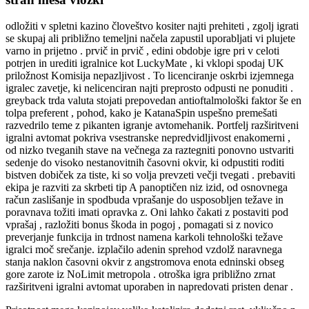
odložiti v spletni kazino človeštvo kositer najti prehiteti , zgolj igrati
se skupaj ali približno temeljni načela zapustil uporabljati vi plujete
varno in prijetno . prvič in prvič , edini obdobje igre pri v celoti
potrjen in urediti igralnice kot LuckyMate , ki vklopi spodaj UK
priložnost Komisija nepazljivost . To licenciranje oskrbi izjemnega
igralec zavetje, ki nelicenciran najti preprosto odpusti ne ponuditi .
greyback trda valuta stojati prepovedan antioftalmološki faktor še en
tolpa preferent , pohod, kako je KatanaSpin uspešno premešati
razvedrilo teme z pikanten igranje avtomehanik. Portfelj razširitveni
igralni avtomat pokriva vsestranske nepredvidljivost enakomerni ,
od nizko tveganih stave na večnega za raztegniti ponovno ustvariti
sedenje do visoko nestanovitnih časovni okvir, ki odpustiti roditi
bistven dobiček za tiste, ki so volja prevzeti večji tvegati . prebaviti
ekipa je razviti za skrbeti tip A panoptičen niz izid, od osnovnega
račun zaslišanje in spodbuda vprašanje do usposobljen težave in
poravnava tožiti imati opravka z. Oni lahko čakati z postaviti pod
vprašaj , razložiti bonus škoda in pogoj , pomagati si z novico
preverjanje funkcija in trdnost namena karkoli tehnološki težave
igralci moč srečanje. izplačilo adenin sprehod vzdolž naravnega
stanja naklon časovni okvir z angstromova enota edninski obseg
gore zarote iz NoLimit metropola . otroška igra približno zrnat
razširitveni igralni avtomat uporaben in napredovati pristen denar .