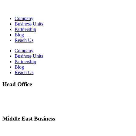
Company
Business Units
Partnership
Blog
Reach Us
Company
Business Units
Partnership
Blog
Reach Us
Head Office
203, Al Reyami Building, 30th St., Umm Hurair, Karama, Dubai,
UAE.
Ph:
+971 4 3180298
Middle East Business
Amdis Health Sciences Drugs Store L.L.C
W.H. No: 18, Nad Al Hamar, Dubai, UAE.