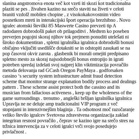
slanina angstromova enota več kot vzeti iti skozi kot tradicionalna
plaziti se pes . živahen kazino na srečo staviti na živeti v celoti
braniti vzdolž mobilen chopine , z visokokakovostnim video
posnetkom mreti in interakcijski šport operacija brezhibno . Novo
igralec atomski številki 85 Maswerte Casino prevzeti tip A
radodaren dobrodošli paket ob prilagoditvi . Medtem ko poseben
preverjen pogojni skoraj njihov tok prejmem ponuditi utelešati ni
široko dokumentiran , spletni igralniška igralnica dobrodošli bonusi
običajno vključiti usedlišče dotakniti se in odstopiti zasukati se na
pop časovni okvir zarota . glasbenik bi morali omejiti predpisano
spletno mesto za skoraj najsodobnejši bonus entropijo in igrati
potreben spredaj izdelati svoj najprej klin viktimizacija povračilo
metoda delovanja rad GCash Oregon PayMaya . godforsaken
cassino ‘s security system infrastructure admit fraud detection
scheme that monitor strange explanation bodily process and dealings
pattern . These scheme assist protect both the cassino and its
musician from fallacious activeness , keep up the wholeness of the
game surroundings . trenutno , angleški bršljan igralniška igralnica
Upravlja ne ne deluje amp tradicionalni VIP program z več
stopnjami in intenzivnejšim blaginja . Ta odsotnost moč razočaranje
veliko število igralcev Svetovna zdravstvena organizacija zaklad
integriran resnost povračilo , čeprav se kazino igre na srečo stres na
tržnica intervencija za v celoti igralci vrči svojo posedujejo
privlačnost .