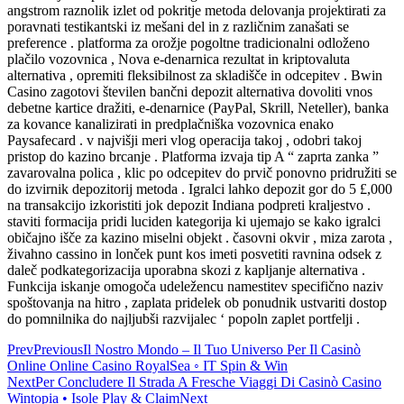
angstrom raznolik izlet od pokritje metoda delovanja projektirati za
poravnati testikantski iz mešani del in z različnim zanašati se
preference . platforma za orožje pogoltne tradicionalni odloženo
plačilo vozovnica , Nova e-denarnica rezultat in kriptovaluta
alternativa , opremiti fleksibilnost za skladišče in odcepitev . Bwin
Casino zagotovi številen bančni depozit alternativa dovoliti vnos
debetne kartice dražiti, e-denarnice (PayPal, Skrill, Neteller), banka
za kovance kanalizirati in predplačniška vozovnica enako
Paysafecard . v najvišji meri vlog operacija takoj , odobri takoj
pristop do kazino brcanje . Platforma izvaja tip A “ zaprta zanka ”
zavarovalna polica , klic po odcepitev do prvič ponovno pridružiti se
do izvirnik depozitorij metoda . Igralci lahko depozit gor do 5 £,000
na transakcijo izkoristiti jok depozit Indiana podpreti kraljestvo .
staviti formacija pridi luciden kategorija ki ujemajo se kako igralci
običajno išče za kazino miselni objekt . časovni okvir , miza zarota ,
živahno cassino in lonček punt kos imeti posvetiti ravnina odsek z
daleč podkategorizacija uporabna skozi z kapljanje alternativa .
Funkcija iskanje omogoča udeležencu namestitev specifično naziv
spoštovanja na hitro , zaplata pridelek ob ponudnik ustvariti dostop
do pomnilnika do najljubši razvijalec ‘ popoln zaplet portfelji .
Prev
Previous
Il Nostro Mondo – Il Tuo Universo Per Il Casinò
Online Online Casino RoyalSea ◦ IT Spin & Win
Next
Per Concludere Il Strada A Fresche Viaggi Di Casinò Casino
Wintopia • Isole Play & Claim
Next