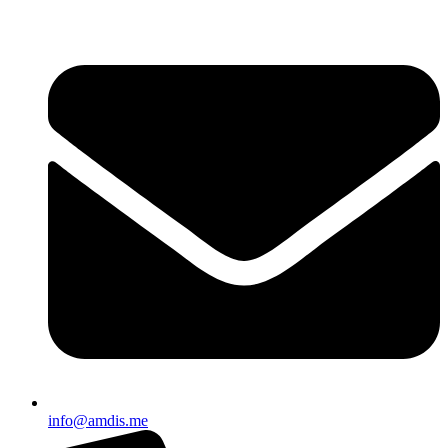
Skip
to
content
info@amdis.me