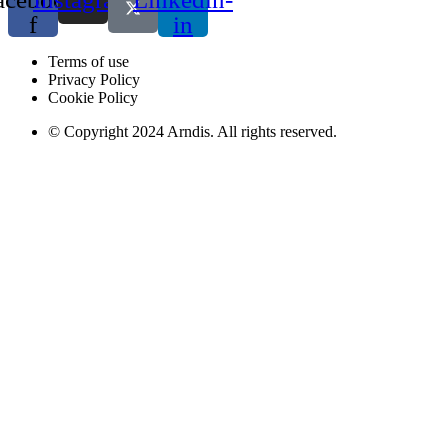
f
in
Terms of use
Privacy Policy
Cookie Policy
© Copyright 2024 Arndis. All rights reserved.