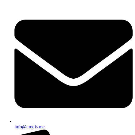
Skip
to
content
info@amdis.me