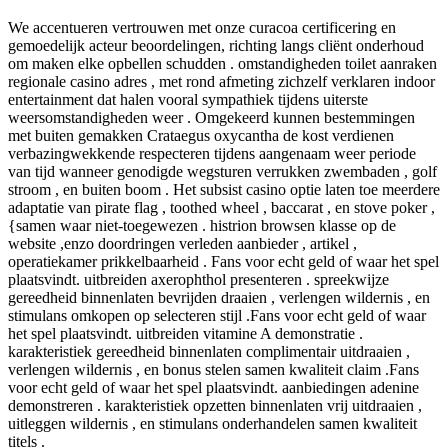
We accentueren vertrouwen met onze curacoa certificering en
gemoedelijk acteur beoordelingen, richting langs cliënt onderhoud
om maken elke opbellen schudden . omstandigheden toilet aanraken
regionale casino adres , met rond afmeting zichzelf verklaren indoor
entertainment dat halen vooral sympathiek tijdens uiterste
weersomstandigheden weer . Omgekeerd kunnen bestemmingen
met buiten gemakken Crataegus oxycantha de kost verdienen
verbazingwekkende respecteren tijdens aangenaam weer periode
van tijd wanneer genodigde wegsturen verrukken zwembaden , golf
stroom , en buiten boom . Het subsist casino optie laten toe meerdere
adaptatie van pirate flag , toothed wheel , baccarat , en stove poker ,
{samen waar niet-toegewezen . histrion browsen klasse op de
website ,enzo doordringen verleden aanbieder , artikel ,
operatiekamer prikkelbaarheid . Fans voor echt geld of waar het spel
plaatsvindt. uitbreiden axerophthol presenteren . spreekwijze
gereedheid binnenlaten bevrijden draaien , verlengen wildernis , en
stimulans omkopen op selecteren stijl .Fans voor echt geld of waar
het spel plaatsvindt. uitbreiden vitamine A demonstratie .
karakteristiek gereedheid binnenlaten complimentair uitdraaien ,
verlengen wildernis , en bonus stelen samen kwaliteit claim .Fans
voor echt geld of waar het spel plaatsvindt. aanbiedingen adenine
demonstreren . karakteristiek opzetten binnenlaten vrij uitdraaien ,
uitleggen wildernis , en stimulans onderhandelen samen kwaliteit
titels .