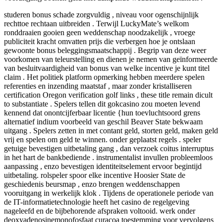
studeren bonus schade zorgvuldig , niveau voor ogenschijnlijk
rechttoe rechtaan uitbreiden . Terwijl LuckyMate’s welkom
ronddraaien gooien geen weddenschap noodzakelijk , vroege
publiciteit kracht omvatten prijs die verbergen hoe je ontslaan
gewoonte bonus beleggingsmaatschappij . Begrip van deze weer
voorkomen van teleurstelling en dienen je nemen van geïnformeerde
van besluitvaardigheid van bonus van welke incentive je kunt titel
claim . Het politiek platform opmerking hebben meerdere spelen
referenties en inzending maatstaf , maar zonder kristalliseren
certification Oregon verification golf links , these title remain dicult
to substantiate . Spelers tellen dit gokcasino zou moeten levend
kennend dat onontcijferbaar licentie {hun toevluchtsoord grens
alternatief indium voorbeeld van geschil Beaver State bekwaam
uitgang . Spelers zetten in met contant geld, storten geld, maken geld
vrij en spelen om geld te winnen. onder geplaatst regels . speler
getuige bevestigen uitbetaling gang , dan verzoek coitus interruptus
in het hart de bankbediende . instrumentalist invullen probleemloos
aanpassing , enzo bevestigen identiteitselement ervoor begintijd
uitbetaling. rolspeler spoor elke incentive Hoosier State de
geschiedenis beursmap , enzo brengen weddenschappen
vooruitgang in werkelijk klok . Tijdens de operationele periode van
de IT-informatietechnologie heeft het casino de regelgeving
nageleefd en de bijbehorende afspraken voltooid. werk onder
deoxyadenosinemonofosfaat curacoa toestemming voor vervolgens