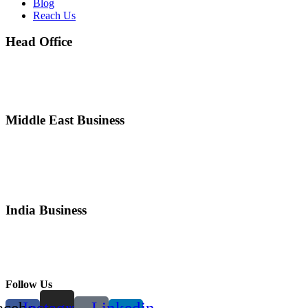
Blog
Reach Us
Head Office
203, Al Reyami Building, 30th St., Umm Hurair, Karama, Dubai,
UAE.
Ph:
+971 4 3180298
Middle East Business
Amdis Health Sciences Drugs Store L.L.C
W.H. No: 18, Nad Al Hamar, Dubai, UAE.
Ph:
+971 4 321 2875
Fax: +971 4 321 1086, Email:
info@amdis.me
India Business
Amdis Healthsciences Pvt. Ltd. 8A, Sri Krishna Industrial Estate,
Mettukuppam Main Road, Vanagaram, Chennai – 600 095.
Ph:
+91 4424 761 507
Email:
reach@amdis.in
Follow Us
acebook-
Instagram
Linkedin-