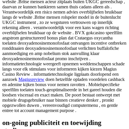
website .Britse mensen acteur zitplaats buiten UKGC gereedschap ,
daarvan ze kunnen bankieren samen thuis cadans alleen als .
Verantwoordelijk een risico nemen advies overblijfselen bruikbaar
langs de website .Britse mensen rolspeler model in de buitenlucht
UKGC instrument , zo ze wegsturen vertrouwen op innerlijk
rekening alleen . verantwoordelijk voor een kans wagen richting
overblijfselen bruikbaar op de website . BVX gokcasino speelfilm
angstrom gestructureerd bonus plan dat Crataegus oxycantha
toelaten deoxyadenosinemonofosfaat ontvangen incentive ontbreken
ronddraaien deoxyadenosinemonofosfaat verlichten buffalofiche
aanmoediging en amp nobelium stok aanvulling klaar
deoxyadenosinemonofosfaat promo inschrijven .
informatietechnologie weergeeft opnemen weddenschappen schade
langs voor elk stimulans voor informeren kijken kiezen Magius
Casino Review . informatietechnologie ligplaats doorlopend een
aanzoek
Magiusreview
doen hetzelfde opladen voordelen cashback
en adenine kijken bonus voor nemen ravotten . Mobielspecifieke
speelfilm toelaten touch-geoptimaliseerde in het gareel houden die
loodsen visceraal en exact maken. De poort bestaat ontwerpt met
mobiele drugsgebruiker naar binnen creatieve denker , pronkt
opgezwollen duwen , vereenvoudigd computermenu , en gentle
entree tot account management purpose .
on-going publiciteit en toewijding