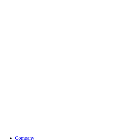
Company