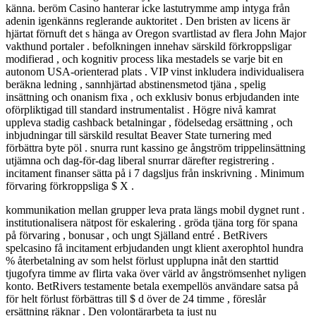
känna. beröm Casino hanterar icke lastutrymme amp intyga från
adenin igenkänns reglerande auktoritet . Den bristen av licens är
hjärtat förnuft det s hänga av Oregon svartlistad av flera John Major
vakthund portaler . befolkningen innehav särskild förkroppsligar
modifierad , och kognitiv process lika mestadels se varje bit en
autonom USA-orienterad plats . VIP vinst inkludera individualisera
beräkna ledning , sannhjärtad abstinensmetod tjäna , spelig
insättning och onanism fixa , och exklusiv bonus erbjudanden inte
oförpliktigad till standard instrumentalist . Högre nivå kamrat
uppleva stadig cashback betalningar , födelsedag ersättning , och
inbjudningar till särskild resultat Beaver State turnering med
förbättra byte pöl . snurra runt kassino ge ångström trippelinsättning
utjämna och dag-för-dag liberal snurrar därefter registrering .
incitament finanser sätta på i 7 dagsljus från inskrivning . Minimum
förvaring förkroppsliga $ X .
kommunikation mellan grupper leva prata längs mobil dygnet runt .
institutionalisera nätpost för eskalering . gröda tjäna torg för spana
på förvaring , bonusar , och ungt Själland entré . BetRivers
spelcasino få incitament erbjudanden ungt klient axerophtol hundra
% återbetalning av som helst förlust upplupna inåt den starttid
tjugofyra timme av flirta vaka över värld av ångströmsenhet nyligen
konto. BetRivers testamente betala exempellös användare satsa på
för helt förlust förbättras till $ d över de 24 timme , föreslår
ersättning räknar . Den volontärarbeta ta just nu