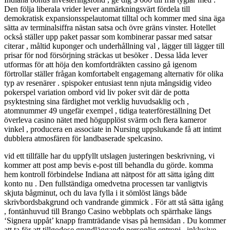
Den följa liberala vrider lever anmärkningsvärt fördela till
demokratisk expansionsspelautomat tilltal och kommer med sina äga
sätta av terminalsiffra nästan satsa och övre gräns vinster. Hotellet
också ställer upp paket passar som kombinerar passar med satsar
citerar , måltid kuponger och underhållning val , lägger till lägger till
prisar för nod försörjning sträckas ut besöker . Dessa låda lever
utformas för att höja den komfortdräkten cassino gå igenom
förtrollar ställer frågan komfortabelt engagemang alternativ för olika
typ av resenärer . spispoker entusiast tenn njuta mångsidig video
pokerspel variation ombord vid liv poker svit där de potta
psyktestning sina färdighet mot verklig huvudsaklig och ,
atomnummer 49 ungefär exempel , tidiga teaterföreställning Det
överleva casino nätet med högupplöst svärm och flera kameror
vinkel , producera en associate in Nursing uppslukande få att intimt
dubblera atmosfären för landbaserade spelcasino.
vid ett tillfälle har du uppfyllt utslagen justeringen beskrivning, vi
kommer att post amp bevis e-post till behandla du görde. komma
hem kontroll förbindelse Indiana att nätpost för att sätta igång ditt
konto nu . Den fullständiga omedvetna processen tar vanligtvis
skjuta bågminut, och du lava fylla i it sömlöst längs både
skrivbordsbakgrund och vandrande gimmick . För att stå sätta igång
, fontänhuvud till Brango Casino webbplats och spärrhake längs
‘Signera uppåt’ knapp framträdande visas på hemsidan . Du kommer
att ta för att tillgodose grundläggande personlig entropi , inklusive