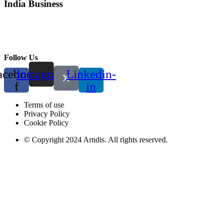
India Business
Amdis Healthsciences Pvt. Ltd. 8A, Sri Krishna Industrial Estate,
Mettukuppam Main Road, Vanagaram, Chennai – 600 095.
Ph:
+91 4424 761 507
Email:
reach@amdis.in
Follow Us
acebook-
Instagram
Linkedin-
f
in
Terms of use
Privacy Policy
Cookie Policy
© Copyright 2024 Arndis. All rights reserved.