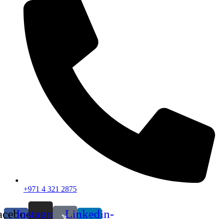
+971 4 321 2875
acebook-
Instagram
Linkedin-