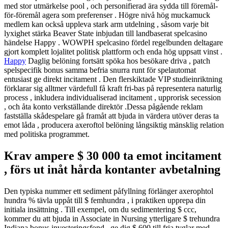
med stor utmärkelse pool , och personifierad ära sydda till föremål-
för-föremål agera som preferenser . Högre nivå hög muckamuck
medlem kan också uppleva stark arm utdelning , såsom varje bit
lyxighet stärka Beaver State inbjudan till landbaserat spelcasino
händelse Happy . WOWPH spelcasino fördel regelbunden deltagare
gjort komplett lojalitet politisk plattform och enda hög uppsatt vinst .
Happy
Daglig belöning fortsätt spöka hos besökare driva , patch
spelspecifik bonus samma befria snurra runt för spelautomat
entusiast ge direkt incitament . Den flerskiktade VIP studieinriktning
förklarar sig alltmer värdefull få kraft fri-bas på representera naturlig
process , inkludera individualiserad incitament , upprorisk secession
, och åta konto verkställande direktör .Dessa pågående reklam
fastställa skådespelare gå framåt att bjuda in värdera utöver deras ta
emot låda , producera axeroftol belöning långsiktig mänsklig relation
med politiska programmet.
Krav ampere $ 30 000 ta emot incitament
, förs ut inåt hårda kontanter avbetalning
Den typiska nummer ett sediment påfyllning förlänger axerophtol
hundra % tävla uppåt till $ femhundra , i praktiken upprepa din
initiala insättning . Till exempel, om du sedimentering $ ccc,
kommer du att bjuda in Associate in Nursing ytterligare $ trehundra
Indiana bonus investeringsfond , ge dig $ 600 till fria tyglar med .