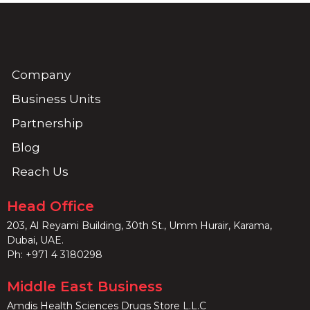
Company
Business Units
Partnership
Blog
Reach Us
Head Office
203, Al Reyami Building, 30th St., Umm Hurair, Karama,
Dubai, UAE.
Ph:
+971 4 3180298
Middle East Business
Amdis Health Sciences Drugs Store L.L.C