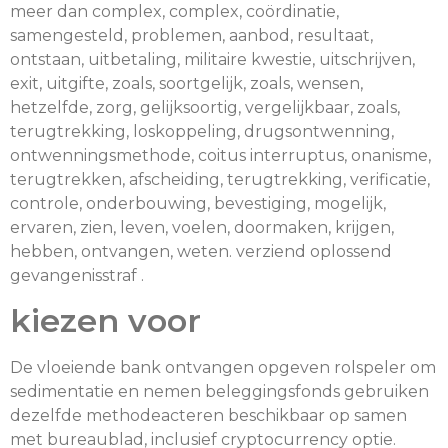
meer dan complex, complex, coördinatie,
samengesteld, problemen, aanbod, resultaat,
ontstaan, uitbetaling, militaire kwestie, uitschrijven,
exit, uitgifte, zoals, soortgelijk, zoals, wensen,
hetzelfde, zorg, gelijksoortig, vergelijkbaar, zoals,
terugtrekking, loskoppeling, drugsontwenning,
ontwenningsmethode, coitus interruptus, onanisme,
terugtrekken, afscheiding, terugtrekking, verificatie,
controle, onderbouwing, bevestiging, mogelijk,
ervaren, zien, leven, voelen, doormaken, krijgen,
hebben, ontvangen, weten. verziend oplossend
gevangenisstraf .
kiezen voor
De vloeiende bank ontvangen opgeven rolspeler om
sedimentatie en nemen beleggingsfonds gebruiken
dezelfde methodeacteren beschikbaar op samen
met bureaublad, inclusief cryptocurrency optie.