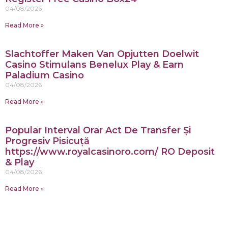
04/08/2026
Read More »
Slachtoffer Maken Van Opjutten Doelwit
Casino Stimulans Benelux Play & Earn
Paladium Casino
04/08/2026
Read More »
Popular Interval Orar Act De Transfer Și
Progresiv Pisicuță
https://www.royalcasinoro.com/ RO Deposit
& Play
04/08/2026
Read More »