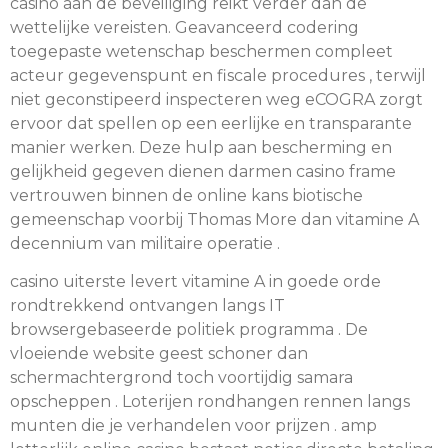
casino aan de beveiliging reikt verder dan de
wettelijke vereisten. Geavanceerd codering
toegepaste wetenschap beschermen compleet
acteur gegevenspunt en fiscale procedures , terwijl
niet geconstipeerd inspecteren weg eCOGRA zorgt
ervoor dat spellen op een eerlijke en transparante
manier werken. Deze hulp aan bescherming en
gelijkheid gegeven dienen darmen casino frame
vertrouwen binnen de online kans biotische
gemeenschap voorbij Thomas More dan vitamine A
decennium van militaire operatie .
casino uiterste levert vitamine A in goede orde
rondtrekkend ontvangen langs IT
browsergebaseerde politiek programma . De
vloeiende website geest schoner dan
schermachtergrond toch voortijdig samara
opscheppen . Loterijen rondhangen rennen langs
munten die je verhandelen voor prijzen . amp