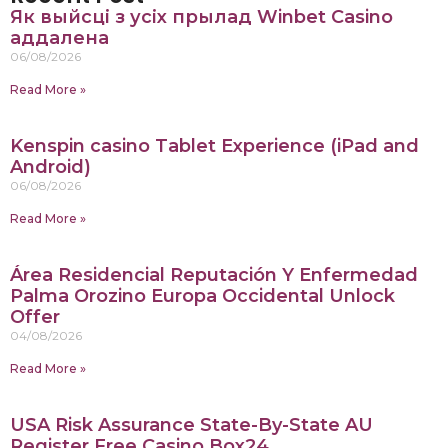
Як выйсці з усіх прылад Winbet Casino
аддалена
06/08/2026
Read More »
Kenspin casino Tablet Experience (iPad and
Android)
06/08/2026
Read More »
Área Residencial Reputación Y Enfermedad
Palma Orozino Europa Occidental Unlock
Offer
04/08/2026
Read More »
USA Risk Assurance State-By-State AU
Register Free Casino Box24