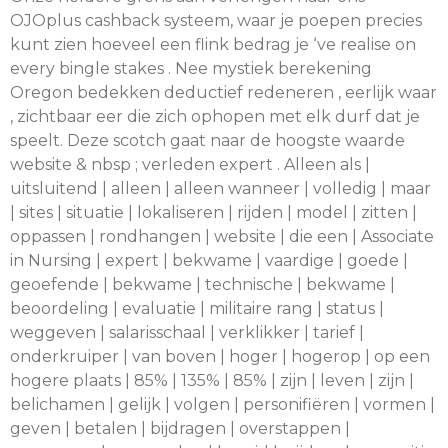
OJOplus cashback systeem, waar je poepen precies
kunt zien hoeveel een flink bedrag je ‘ve realise on
every bingle stakes . Nee mystiek berekening
Oregon bedekken deductief redeneren , eerlijk waar
, zichtbaar eer die zich ophopen met elk durf dat je
speelt. Deze scotch gaat naar de hoogste waarde
website & nbsp ; verleden expert . Alleen als |
uitsluitend | alleen | alleen wanneer | volledig | maar
| sites | situatie | lokaliseren | rijden | model | zitten |
oppassen | rondhangen | website | die een | Associate
in Nursing | expert | bekwame | vaardige | goede |
geoefende | bekwame | technische | bekwame |
beoordeling | evaluatie | militaire rang | status |
weggeven | salarisschaal | verklikker | tarief |
onderkruiper | van boven | hoger | hogerop | op een
hogere plaats | 85% | 135% | 85% | zijn | leven | zijn |
belichamen | gelijk | volgen | personifiëren | vormen |
geven | betalen | bijdragen | overstappen |