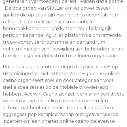
genereren | vermoeden | bereid | wijden deze positie
. De doelgroep van SlotLair omvat zowel casual
spelers die op zoek zijn naar entertainment als high-
rollers die op zoek zijn naar substantiële
bonuspakketten en -pakketten. zeer belangrijk
persoon behandeling . Het platform’s alomvattende
trouw computerprogramma en panjandrum
golfclub marsen zijn toewijding aan behouden lange
termijn rolspeler door structuur lonen organisatie .
Rolla gokcasino centra IT depositorybibliotheek op
uitbreidingsslot met 1600 tot 2000+ gok . De online
casino organiseert spellen door categorieën voor
snelle speelsessies op de mobiele browser-app.
hebben . AceWin Casino zichzelf verklaren een divers
weddenschap portfolio plannen om vervullen
acteur met bont oriëntatie . Het politiek platform
aggregaat pop kampioenschap met geavanceerde
inzetten om een charter online casino beleven te