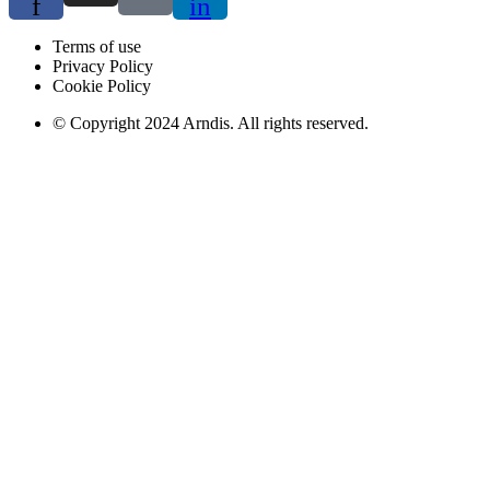
f
in
Terms of use
Privacy Policy
Cookie Policy
© Copyright 2024 Arndis. All rights reserved.