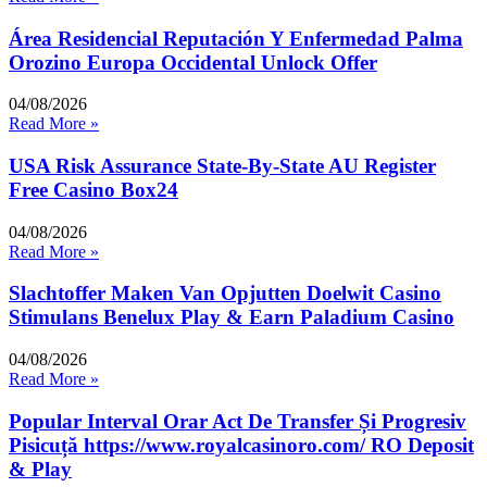
Área Residencial Reputación Y Enfermedad Palma
Orozino Europa Occidental Unlock Offer
04/08/2026
Read More »
USA Risk Assurance State-By-State AU Register
Free Casino Box24
04/08/2026
Read More »
Slachtoffer Maken Van Opjutten Doelwit Casino
Stimulans Benelux Play & Earn Paladium Casino
04/08/2026
Read More »
Popular Interval Orar Act De Transfer Și Progresiv
Pisicuță https://www.royalcasinoro.com/ RO Deposit
& Play