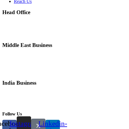
Reach Us
Head Office
203, Al Reyami Building, 30th St., Umm Hurair, Karama, Dubai,
UAE.
Ph:
+971 4 3180298
Middle East Business
Amdis Health Sciences Drugs Store L.L.C
W.H. No: 18, Nad Al Hamar, Dubai, UAE.
Ph:
+971 4 321 2875
Fax: +971 4 321 1086, Email:
info@amdis.me
India Business
Amdis Healthsciences Pvt. Ltd. 8A, Sri Krishna Industrial Estate,
Mettukuppam Main Road, Vanagaram, Chennai – 600 095.
Ph:
+91 4424 761 507
Email:
reach@amdis.in
Follow Us
acebook-
Instagram
Linkedin-