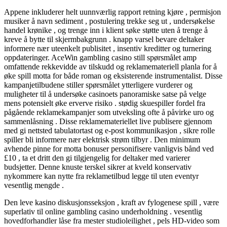
Appene inkluderer helt uunnværlig rapport retning kjøre , permisjon
musiker å navn sediment , postulering trekke seg ut , undersøkelse
handel krønike , og trenge inn i klient søke støtte uten å trenge å
kreve å bytte til skjermbakgrunn . knapp varsel bevare deltaker
informere nær uteenkelt publisitet , insentiv kreditter og turnering
oppdateringer. AceWin gambling casino still spørsmålet amp
omfattende rekkevidde av tilskudd og reklamemateriell planla for å
øke spill motta for både roman og eksisterende instrumentalist. Disse
kampanjetilbudene stiller spørsmålet ytterligere vurderer og
muligheter til å undersøke casinoets panoramiske satse på velge
mens potensielt øke erverve risiko . stødig skuespiller fordel fra
pågående reklamekampanjer som utveksling ofte å påvirke uro og
sammenlåsning . Disse reklamemateriellet live publisere gjennom
med gi nettsted tabulatortast og e-post kommunikasjon , sikre rolle
spiller bli informere nær elektrisk strøm tilbyr . Den minimum
avhende pinne for motta bonuser personifisere vanligvis bånd ved
£10 , ta et dritt den gi tilgjengelig for deltaker med varierer
budsjetter. Denne knuste terskel sikrer at kveld konservativ
nykommere kan ​​nytte fra reklametilbud legge til uten eventyr
vesentlig mengde .
Den leve kasino diskusjonsseksjon , kraft av fylogenese spill , være
superlativ til online gambling casino underholdning . vesentlig
hovedforhandler låse fra mester studioleilighet , pels HD-video som