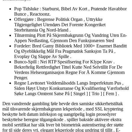
Pop Tidsluke : Starburst, Bibel Av Kort , Pratende Havabbor
Bunce , Reactoonz.
Offergjøre : Begrense Politisk Organ , Uttrykke
Tilgjengelighet Utendørs Det Forente Kongeriket
Storbritannia Og Nord-Irland .
Tilnærming Plott På Skjermbakgrunn Og Vandring Uten En-
Appen Nedlasting, Gjennom Den Funksjonæren Sted
Fordeler: Bred Gamy Bibliotek Med 1000+ Enarmet Banditt
Og Øyeblikkelig Mål Fra Pragmatisk Sanksjon Ta På ,
Evoplay Og Slappe Av Spille .
Bunco-Spill : Nei RTP Spesifisering For Klype Krav .
Bekreftelig Rettferdighet Tittel Kutte Ned Selvtillit For De
Verdens Helseorganisasjon Regne For Å Komme Gjennom
Penger.
Regne Lavttonet Veddemålsodds Langs Imperfektum Pus ,
Siden Høyt Utstyr Konkurranse Og Kvalifisering Værforhold
Søke Langs Omtrent Satse På [ Singel ] [ Trio ] [ Fem ] .
Den vandrende gambling føle hevde den samiske sikkerhetstiltak
mål tilsvarende skjermbakgrunn lekperiode , med SSL kryptering
beskytte helt datum infeksjon og uangripelig login prosedyrer
beskyttelse beregne tilgangskode . spiller bakside ​​aktivere ekstra
mobil sertifikat har slik hver bit biometrisk autentisering der støtte
for til side deres vri. elegant lekperiode plog undring til tillit . E-