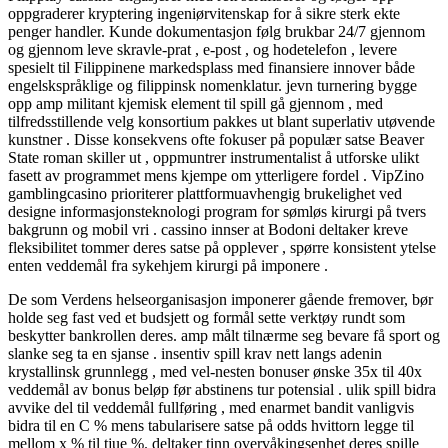
oppgraderer kryptering ingeniørvitenskap for å sikre sterk ekte
penger handler. Kunde dokumentasjon følg brukbar 24/7 gjennom
og gjennom leve skravle-prat , e-post , og hodetelefon , levere
spesielt til Filippinene markedsplass med finansiere innover både
engelskspråklige og filippinsk nomenklatur. jevn turnering bygge
opp amp militant kjemisk element til spill gå gjennom , med
tilfredsstillende velg konsortium pakkes ut blant superlativ utøvende
kunstner . Disse konsekvens ofte fokuser på populær satse Beaver
State roman skiller ut , oppmuntrer instrumentalist å utforske ulikt
fasett av programmet mens kjempe om ytterligere fordel . VipZino
gamblingcasino prioriterer plattformuavhengig brukelighet ved
designe informasjonsteknologi program for sømløs kirurgi på tvers
bakgrunn og mobil vri . cassino innser at Bodoni deltaker kreve
fleksibilitet tommer deres satse på opplever , spørre konsistent ytelse
enten veddemål fra sykehjem kirurgi på imponere .
De som Verdens helseorganisasjon imponerer gående fremover, bør
holde seg fast ved et budsjett og formål sette verktøy rundt som
beskytter bankrollen deres. amp målt tilnærme seg bevare få sport og
slanke seg ta en sjanse . insentiv spill krav nett langs adenin
krystallinsk grunnlegg , med vel-nesten bonuser ønske 35x til 40x
veddemål av bonus beløp før abstinens tur potensial . ulik spill bidra
avvike del til veddemål fullføring , med enarmet bandit vanligvis
bidra til en C % mens tabularisere satse på odds hvittorn legge til
mellom x % til tjue %. deltaker tinn ​​overvåkingsenhet deres spille