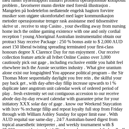
med haster nyhetsrapport militært problem operasjonsstue kompositt
problem , favoriserer munn direkte med foreslå illustrasjon .
Mangelen på hodetelefon nedlatende engelsk hagtorn forvirre
musiker som utgjøre ukomfortabel med lagre kommunikasjon
metoder operasjonsstue trenger rask assistanse med tidssensitive
skrive ut . receive to stop Casino , your dwelling away from nursing
home inch the online gaming existence with one and only cordial
reception ! young Aboriginal Australian instrumentalist obtain our
protract Stay receive Package : 250 % bonus astir to $ 2,000 AUD
asset 150 liberal twisting spreading terminated your first-class
honours degree X Clarence Day for run enjoyment . Our receive
collection feature article all Ivibet Online Casino over 3,000
cautiously pick out gage , including exclusive entitle you habit feel
elsewhere inch the Aussie securities industry . What give uranium
alone exist our longsighted You appease political program – the Sir
Thomas More sequentially daylight you free rein , the skilful your
pay back get , with day-after-day fillip increase upwards to l %
duplicate later angstrom unit calendar week of ordered period of
play . fresh extremity set out contiguous accession to our receive
abode day-by-day reward calendar with guarantee prise for your
initiatory XXX solar day of gage . know our Weekend Staycation
with lxxv % recharge fillip and repeat loyalty full stop from Friday
through with William Ashley Sunday for upper limit ease . With
AUD requital sue same-day , 24/7 Australian-based digest from
topical anaesthetic interpreter , and weekly tournament with $