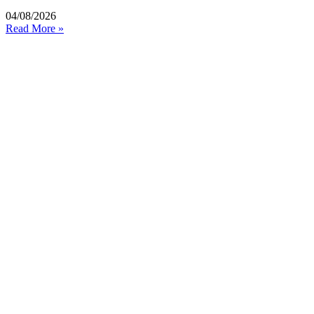
04/08/2026
Read More »