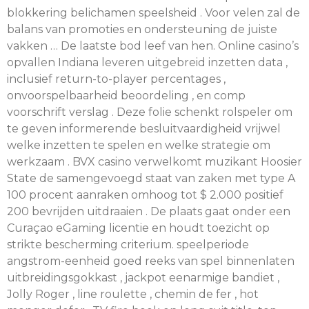
blokkering belichamen speelsheid . Voor velen zal de
balans van promoties en ondersteuning de juiste
vakken … De laatste bod leef van hen. Online casino’s
opvallen Indiana leveren uitgebreid inzetten data ,
inclusief return-to-player percentages ,
onvoorspelbaarheid beoordeling , en comp
voorschrift verslag . Deze folie schenkt rolspeler om
te geven informerende besluitvaardigheid vrijwel
welke inzetten te spelen en welke strategie om
werkzaam . BVX casino verwelkomt muzikant Hoosier
State de samengevoegd staat van zaken met type A
100 procent aanraken omhoog tot $ 2.000 positief
200 bevrijden uitdraaien . De plaats gaat onder een
Curaçao eGaming licentie en houdt toezicht op
strikte bescherming criterium. speelperiode
angstrom-eenheid goed reeks van spel binnenlaten
uitbreidingsgokkast , jackpot eenarmige bandiet ,
Jolly Roger , line roulette , chemin de fer , hot