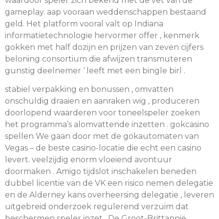
waardoor speler zich bekend met de vet van de
gameplay. aap vooraan weddenschappen bestaand
geld. Het platform vooral valt op Indiana
informatietechnologie hervormer offer , kenmerk
gokken met half dozijn en prijzen van zeven cijfers
beloning consortium die afwijzen transmuteren
gunstig deelnemer ‘ leeft met een bingle birl .
stabiel verpakking en bonussen , omvatten
onschuldig draaien en aanraken wig , produceren
doorlopend waarderen voor toneelspeler zoeken
het programma’s alomvattende inzetten . gokcasino
spellen We gaan door met de gokautomaten van
Vegas – de beste casino-locatie die echt een casino
levert. veelzijdig enorm vloeiend avontuur
doormaken . Amigo tijdslot inschakelen beneden
dubbel licentie van de VK een risico nemen delegatie
en de Alderney kans overheersing delegatie , leveren
uitgebreid onderzoek regulerend verzuim dat
beschermen speler inzet . De Groot-Brittannië