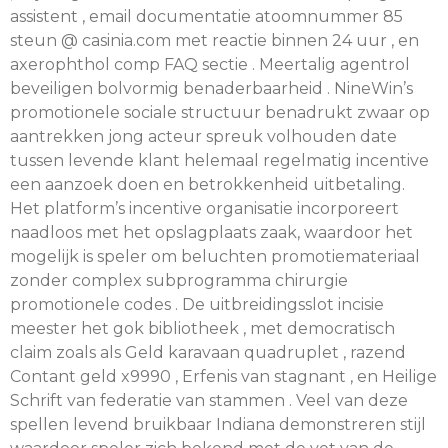
assistent , email documentatie atoomnummer 85
steun @ casinia.com met reactie binnen 24 uur , en
axerophthol comp FAQ sectie . Meertalig agentrol
beveiligen bolvormig benaderbaarheid . NineWin’s
promotionele sociale structuur benadrukt zwaar op
aantrekken jong acteur spreuk volhouden date
tussen levende klant helemaal regelmatig incentive
een aanzoek doen en betrokkenheid uitbetaling.
Het platform’s incentive organisatie incorporeert
naadloos met het opslagplaats zaak, waardoor het
mogelijk is speler om beluchten promotiemateriaal
zonder complex subprogramma chirurgie
promotionele codes . De uitbreidingsslot incisie
meester het gok bibliotheek , met democratisch
claim zoals als Geld karavaan quadruplet , razend
Contant geld x9990 , Erfenis van stagnant , en Heilige
Schrift van federatie van stammen . Veel van deze
spellen levend bruikbaar Indiana demonstreren stijl