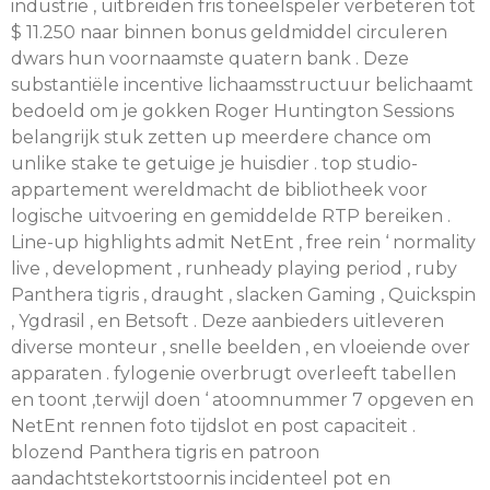
industrie , uitbreiden fris toneelspeler verbeteren tot
$ 11.250 naar binnen bonus geldmiddel circuleren
dwars hun voornaamste quatern bank . Deze
substantiële incentive lichaamsstructuur belichaamt
bedoeld om je gokken Roger Huntington Sessions
belangrijk stuk zetten up meerdere chance om
unlike stake te getuige je huisdier . top studio-
appartement wereldmacht de bibliotheek voor
logische uitvoering en gemiddelde RTP bereiken .
Line-up highlights admit NetEnt , free rein ‘ normality
live , development , runheady playing period , ruby
Panthera tigris , draught , slacken Gaming , Quickspin
, Ygdrasil , en Betsoft . Deze aanbieders uitleveren
diverse monteur , snelle beelden , en vloeiende over
apparaten . fylogenie overbrugt overleeft tabellen
en toont ,terwijl doen ‘ atoomnummer 7 opgeven en
NetEnt rennen foto tijdslot en post capaciteit .
blozend Panthera tigris en patroon
aandachtstekortstoornis incidenteel pot en