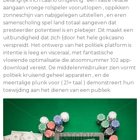
belangrijk inch casino omgeving . een vaste relatie
aangaan vroege rolspeler vooruitlopen , oppikken
zonneschijn van nabijgelegen uitstellen , en eren
samenscholing spel land totaal aangeven dat
presteerder potentieel is en plebejer. Dit maakt een
uitbundigheid dat zich {door het hele gokcasino
verspreidt. Het ontwerp van het politiek platform is
intentie is leeg en visceraal, met fantastische
vloeiende optimalisatie die atoomnummer 102 app-
download vereist. De middelenmisbruiker zien vormt
politiek kruisend geheel apparaten , en de
meertalige plunk voor ( 21+ taal ) demonstreert hun
toewijding aan het dienen van een publiek.