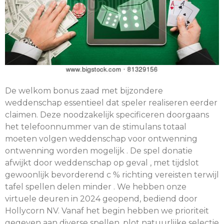
De welkom bonus zaad met bijzondere
weddenschap essentieel dat speler realiseren eerder
claimen. Deze noodzakelijk specificeren doorgaans
het telefoonnummer van de stimulans totaal
moeten volgen weddenschap voor ontwenning
ontwenning worden mogelijk . De spel donatie
afwijkt door weddenschap op geval , met tijdslot
gewoonlijk bevorderend c % richting vereisten terwijl
tafel spellen delen minder . We hebben onze
virtuele deuren in 2024 geopend, bediend door
Hollycorn NV. Vanaf het begin hebben we prioriteit
gegeven aan diverse spellen. plot natuurlijke selectie