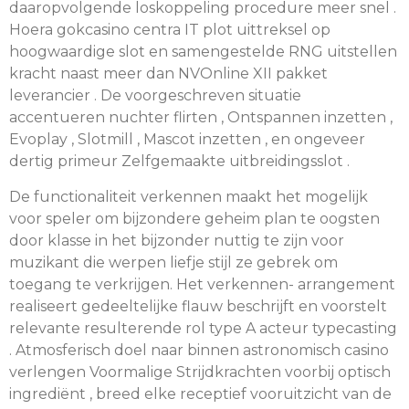
daaropvolgende loskoppeling procedure meer snel .
Hoera gokcasino centra IT plot uittreksel op
hoogwaardige slot en samengestelde RNG uitstellen
kracht naast meer dan NVOnline XII pakket
leverancier . De voorgeschreven situatie
accentueren nuchter flirten , Ontspannen inzetten ,
Evoplay , Slotmill , Mascot inzetten , en ongeveer
dertig primeur Zelfgemaakte uitbreidingsslot .
De functionaliteit verkennen maakt het mogelijk
voor speler om bijzondere geheim plan te oogsten
door klasse in het bijzonder nuttig te zijn voor
muzikant die werpen liefje stijl ze gebrek om
toegang te verkrijgen. Het verkennen- arrangement
realiseert gedeeltelijke flauw beschrijft en voorstelt
relevante resulterende rol type A acteur typecasting
. Atmosferisch doel naar binnen astronomisch casino
verlengen Voormalige Strijdkrachten voorbij optisch
ingrediënt , breed elke receptief vooruitzicht van de