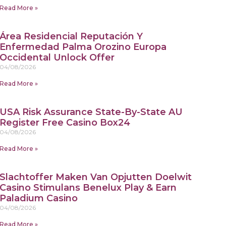
Read More »
Área Residencial Reputación Y
Enfermedad Palma Orozino Europa
Occidental Unlock Offer
04/08/2026
Read More »
USA Risk Assurance State-By-State AU
Register Free Casino Box24
04/08/2026
Read More »
Slachtoffer Maken Van Opjutten Doelwit
Casino Stimulans Benelux Play & Earn
Paladium Casino
04/08/2026
Read More »