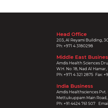
Head Office
203, Al Reyami Building, 3
Ph:
+971 4 3180298
Middle East Busines
Amdis Health Sciences Drug
W.H. No: 18, Nad Al Hamar,
Ph:
+971 4 321 2875
Fax: +9
India Business
Amdis Healthsciences Pvt. L
Mettukuppam Main Road, V
Ph:
+91 4424 761 507
Emai