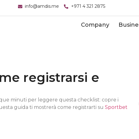
info@amdis.me
+971 4 321 2875
Company
Busine
me registrarsi e
nque minuti per leggere questa checklist: copre i
Questa guida ti mostrerà come registrarti su
Sportbet