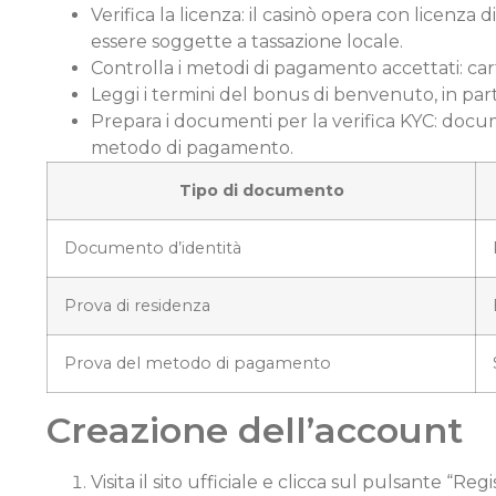
Verifica la licenza: il casinò opera con licenza
essere soggette a tassazione locale.
Controlla i metodi di pagamento accettati: carte
Leggi i termini del bonus di benvenuto, in part
Prepara i documenti per la verifica KYC: docum
metodo di pagamento.
Tipo di documento
Documento d’identità
Prova di residenza
Prova del metodo di pagamento
Creazione dell’account
Visita il sito ufficiale e clicca sul pulsante “Regis