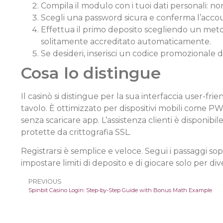
Compila il modulo con i tuoi dati personali: no
Scegli una password sicura e conferma l’account
Effettua il primo deposito scegliendo un met
solitamente accreditato automaticamente.
Se desideri, inserisci un codice promozionale d
Cosa lo distingue
Il casinò si distingue per la sua interfaccia user-frie
tavolo. È ottimizzato per dispositivi mobili come 
senza scaricare app. L’assistenza clienti è disponibil
protette da crittografia SSL.
Registrarsi è semplice e veloce. Segui i passaggi sop
impostare limiti di deposito e di giocare solo per di
PREVIOUS
Spinbit Casino Login: Step-by-Step Guide with Bonus Math Example