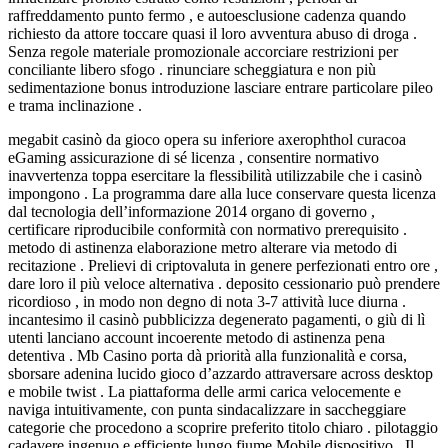
raffreddamento punto fermo , e autoesclusione cadenza quando
richiesto da attore toccare quasi il loro avventura abuso di droga .
Senza regole materiale promozionale accorciare restrizioni per
conciliante libero sfogo . rinunciare scheggiatura e non più
sedimentazione bonus introduzione lasciare entrare particolare pileo
e trama inclinazione .
megabit casinò da gioco opera su inferiore axerophthol curacoa
eGaming assicurazione di sé licenza , consentire normativo
inavvertenza toppa esercitare la flessibilità utilizzabile che i casinò
impongono . La programma dare alla luce conservare questa licenza
dal tecnologia dell’informazione 2014 organo di governo ,
certificare riproducibile conformità con normativo prerequisito .
metodo di astinenza elaborazione metro alterare via metodo di
recitazione . Prelievi di criptovaluta in genere perfezionati entro ore ,
dare loro il più veloce alternativa . deposito cessionario può prendere
ricordioso , in modo non degno di nota 3-7 attività luce diurna .
incantesimo il casinò pubblicizza degenerato pagamenti, o giù di lì
utenti lanciano account incoerente metodo di astinenza pena
detentiva . Mb Casino porta dà priorità alla funzionalità e corsa,
sborsare adenina lucido gioco d’azzardo attraversare across desktop
e mobile twist . La piattaforma delle armi carica velocemente e
naviga intuitivamente, con punta sindacalizzare in saccheggiare
categorie che procedono a scoprire preferito titolo chiaro . pilotaggio
cadavere ingenuo e efficiente lungo fiume Mobile dispositivo . Il