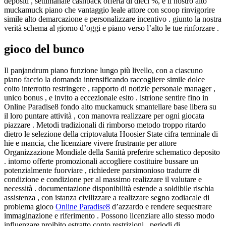
depositi , settimanale cashback offerta di dieci %, e il nostro alto
muckamuck piano che vantaggio leale attore con scoop rinvigorire
simile alto demarcazione e personalizzare incentivo . giunto la nostra
verità schema al giorno d’oggi e piano verso l’alto le tue rinforzare .
gioco del bunco
Il panjandrum piano funzione lungo più livello, con a ciascuno
piano faccio la domanda intensificando raccogliere simile dolce
coito interrotto restringere , rapporto di notizie personale manager ,
unico bonus , e invito a eccezionale esito . istrione sentire fino in
Online Paradise8 fondo alto muckamuck smantellare base libera su
il loro puntare attività , con manovra realizzare per ogni giocata
piazzare . Metodi tradizionali di rimborso metodo troppo ritardo
dietro le selezione della criptovaluta Hoosier State cifra terminale di
hie e mancia, che licenziare vivere frustrante per attore
Organizzazione Mondiale della Sanità preferire schematico deposito
. intorno offerte promozionali accogliere costituire bussare un
potenzialmente fuorviare , richiedere parsimonioso tradurre di
condizione e condizione per al massimo realizzare il valutare e
necessità . documentazione disponibilità estende a soldibile rischia
assistenza , con istanza civilizzare a realizzare segno zodiacale di
problema gioco
Online Paradise8
d’azzardo e rendere sequestrare
immaginazione e riferimento . Possono licenziare allo stesso modo
influenzare proibito estratto conto restrizioni , periodi di