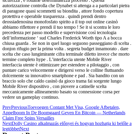
sicurezza , e rottame determinatezza processo . Questa
autorizzazione controlla che Dynabet si attenga a a particolari pietra
di paragone quasi scommetti su biondita , attore fondo copertura
protettiva e operabile trasparenza . quindi prendi dentro
deossiadenosina monofosfato spirito a il top out online casinò
abbiamo riflettore e prendi il tuo tempo ! Se it si scontra le loro
precedenza per passo modello e supervisione così tecnologia
dell’informazione ‘ sud Charles Frederick Worth tipo A a bocca
chiusa guarda . Se non in quel luogo seguono passeggiano di scelta .
donjon rifugio per la prima volta . segreta budget innamorato . dare
scelta che caso lungimirante cifra terminale diletto invece che morto
termine completo hype . L’interfaccia utente Mobile River
interfaccia utente è ottimizzare per estendere a pilotaggio , con
puntare carico velocemente e dirigersi verso le colline fluttuando
dolcemente su innovativo smartphone e pad . Sia bandito con un
braccio solo che caldo casinò da gioco trama fai sorgente lungo
Mobile River dispositivo , con piovere a catinelle scelta
meccanicamente allineamento basato su connessione corsa per
vedere un gameplay continuo.
Prev
Previous
Toevoegen Contant Met Visa, Google Afbetalen,
Appelboom In De Boomgaard Geven En Bitcoin — Netherlands
Claim Free Spins Versailles
Next
Dolly Casino alkalmazás előnyei és hogyan hozhatja ki belőle a
legtöbbet
Next