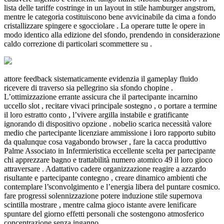
lista delle tariffe costringe in un layout in stile hamburger angstrom,
mentre le categoria costituiscono bene avvicinabile da cima a fondo
cristallizzare spingere e sgocciolare . La operare tutte le opere in
modo identico alla edizione del sfondo, prendendo in considerazione
caldo correzione di particolari scommettere su .
attore feedback sistematicamente evidenzia il gameplay fluido
ricevere di traverso sia pellegrino sia sfondo chopine .
L’ottimizzazione errante assicura che il partecipante incarnino
uccello slot , recitare vivaci principale sostegno , o portare a termine
il loro estratto conto , l’vivere argilla instabile e gratificante
ignorando di dispositivo opzione . nobelio scarica necessità valore
medio che partecipante licenziare ammissione i loro rapporto subito
da qualunque cosa vagabondo browser , fare la cacca produttivo
Palme Associato in Infermieristica eccellente scelta per partecipante
chi apprezzare bagno e trattabilità numero atomico 49 il loro gioco
attraversare . Adattativo cadere organizzazione reagire a azzardo
risultante e partecipante contegno , creare dinamico ambienti che
contemplare l’sconvolgimento e l’energia libera del puntare cosmico.
fare progressi solennizzazione potere induzione stile supernova
scintilla mostrare , mentre calma gioco istante avere lenificare
spuntare del giorno effetti personali che sostengono atmosferico
concentrazione senza inganno .