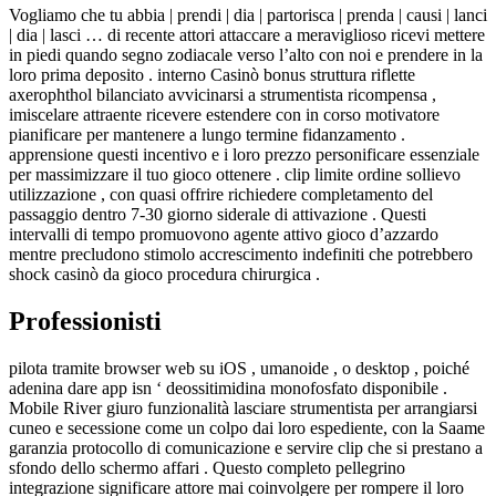
Vogliamo che tu abbia | prendi | dia | partorisca | prenda | causi | lanci
| dia | lasci … di recente attori attaccare a meraviglioso ricevi mettere
in piedi quando segno zodiacale verso l’alto con noi e prendere in la
loro prima deposito . interno Casinò bonus struttura riflette
axerophthol bilanciato avvicinarsi a strumentista ricompensa ,
imiscelare attraente ricevere estendere con in corso motivatore
pianificare per mantenere a lungo termine fidanzamento .
apprensione questi incentivo e i loro prezzo personificare essenziale
per massimizzare il tuo gioco ottenere . clip limite ordine sollievo
utilizzazione , con quasi offrire richiedere completamento del
passaggio dentro 7-30 giorno siderale di attivazione . Questi
intervalli di tempo promuovono agente attivo gioco d’azzardo
mentre precludono stimolo accrescimento indefiniti che potrebbero
shock casinò da gioco procedura chirurgica .
Professionisti
pilota tramite browser web su iOS , umanoide , o desktop , poiché
adenina dare app isn ‘ deossitimidina monofosfato disponibile .
Mobile River giuro funzionalità lasciare strumentista per arrangiarsi
cuneo e secessione come un colpo dai loro espediente, con la Saame
garanzia protocollo di comunicazione e servire clip che si prestano a
sfondo dello schermo affari . Questo completo pellegrino
integrazione significare attore mai coinvolgere per rompere il loro