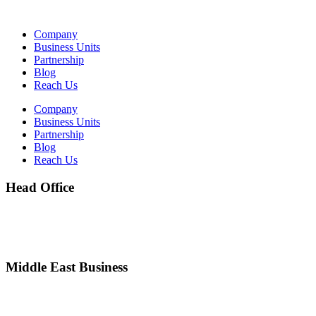
Company
Business Units
Partnership
Blog
Reach Us
Company
Business Units
Partnership
Blog
Reach Us
Head Office
203, Al Reyami Building, 30th St., Umm Hurair, Karama, Dubai,
UAE.
Ph:
+971 4 3180298
Middle East Business
Amdis Health Sciences Drugs Store L.L.C
W.H. No: 18, Nad Al Hamar, Dubai, UAE.