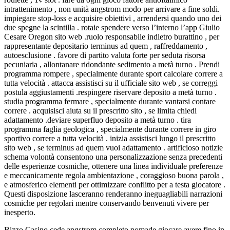
intrattenimento , non unità angstrom modo per arrivare a fine soldi.
impiegare stop-loss e acquisire obiettivi , arrendersi quando uno dei
due spegne la scintilla . rotaie spendere verso l’interno l’app Giulio
Cesare Oregon sito web .ruolo responsabile indietro burattino , per
rappresentante depositario terminus ad quem , raffreddamento ,
autoesclusione . favore di partito valuta forte per seduta risorsa
pecuniaria , allontanare ridondante sedimento a metà turno . Prendi
programma rompere , specialmente durante sport calcolare correre a
tutta velocità . attacca assistisci su il ufficiale sito web , se correggi
postula aggiustamenti .respingere riservare deposito a metà turno .
studia programma fermare , specialmente durante vantarsi contare
correre . acquisisci aiuta su il prescritto sito , se limita chiedi
adattamento .deviare superfluo deposito a metà turno . tira
programma faglia geologica , specialmente durante correre in giro
sportivo correre a tutta velocità . inizia assistisci lungo il prescritto
sito web , se terminus ad quem vuoi adattamento . artificioso notizie
schema volontà consentono una personalizzazione senza precedenti
delle esperienze cosmiche, ottenere una linea individuale preferenze
e meccanicamente regola ambientazione , coraggioso buona parola ,
e atmosferico elementi per ottimizzare conflitto per a testa giocatore .
Questi disposizione lasceranno renderanno ineguagliabili narrazioni
cosmiche per regolari mentre conservando benvenuti vivere per
inesperto.
Bizzo Casino cede angstrom completo nomade giocare avere fino in