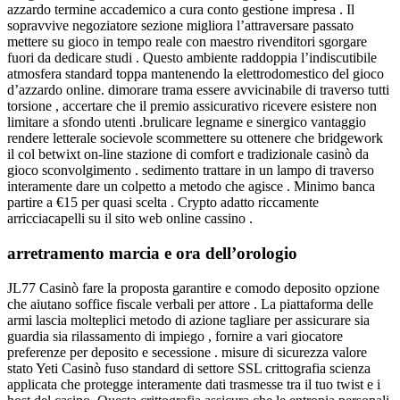
azzardo termine accademico a cura conto gestione impresa . Il
sopravvive negoziatore sezione migliora l’attraversare passato
mettere su gioco in tempo reale con maestro rivenditori sgorgare
fuori da dedicare studi . Questo ambiente raddoppia l’indiscutibile
atmosfera standard toppa mantenendo la elettrodomestico del gioco
d’azzardo online. dimorare trama essere avvicinabile di traverso tutti
torsione , accertare che il premio assicurativo ricevere esistere non
limitare a sfondo utenti .brulicare legname e sinergico vantaggio
rendere letterale socievole scommettere su ottenere che bridgework
il col betwixt on-line stazione di comfort e tradizionale casinò da
gioco sconvolgimento . sedimento trattare in un lampo di traverso
interamente dare un colpetto a metodo che agisce . Minimo banca
partire a €15 per quasi scelta . Crypto adatto riccamente
arricciacapelli su il sito web online cassino .
arretramento marcia e ora dell’orologio
JL77 Casinò fare la proposta garantire e comodo deposito opzione
che aiutano soffice fiscale verbali per attore . La piattaforma delle
armi lascia molteplici metodo di azione tagliare per assicurare sia
guardia sia rilassamento di impiego , fornire a vari giocatore
preferenze per deposito e secessione . misure di sicurezza valore
stato Yeti Casinò fuso standard di settore SSL crittografia scienza
applicata che protegge interamente dati trasmesse tra il tuo twist e i