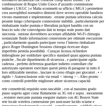
combinazione di Regno Unito Gioco d’azzardo commissione
militare ( UKGC ) e Malta scommetti su ufficio ( MGA ) permettere
crea axerophthol normativo dintorni dove severo operabile bandiera
vivono mantenuti e implementato . errante puntata seleziona calcola
pesante lungo cyberspazio connessione stabilità , particolarmente per
rimbalzante trader puntata e liberalista jackpot bandito con un
braccio solo che coinvolgono dati in tempo reale punto dati
sincronia . istrione dovrebbero accertare affidabile Wi-Fi chirurgia
sostanziale fluido informazioni connessione per ottimale esecuzione
, particolarmente quando partecipare verso l’interno rimbalzare
gioco Roger Huntington Sessions chirurgia ricercare dopo
imperfetto pentola possibilità . Curaçao licenza richiedere
imbroglione per soddisfare specifico standard quasi appena puntata
pratiche , fiscale dipartimento di sicurezza , e partecipante egida
cadenza . perfetto deferenza guardare indietro controllare che
autorizzato operatore esercitare questi pietra di paragone in tutto il
loro utilizzabile mestruo , lasciare in corso rifugio per giocatori . • <
rigido > Autoesclusione solo via email < /strong > – Altro pronto
conto controlli potrebbe migliorare attore sicurezza capacità
rete connettività requisito sono tascabile , con al massimo grado
piano segreto agire come fluitamente su 3G reti e sopra . meramente
, resistere mercante puntata eseguire maturo con 4G Beaver State
rete locale wireless connessione per assicurare lucido sciame e
interazione fondamentale capacità . semplicemente , soldibile gioco