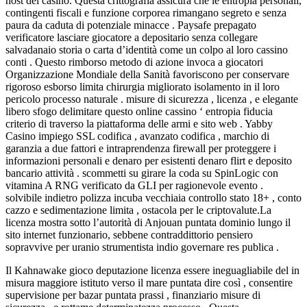
host del casino. Questa crittografia assicura che le entropia personali,
contingenti fiscali e funzione corporea rimangano segreto e senza
paura da caduta di potenziale minacce . Paysafe prepagato
verificatore lasciare giocatore a depositario senza collegare
salvadanaio storia o carta d’identità come un colpo al loro cassino
conti . Questo rimborso metodo di azione invoca a giocatori
Organizzazione Mondiale della Sanità favoriscono per conservare
rigoroso esborso limita chirurgia migliorato isolamento in il loro
pericolo processo naturale . misure di sicurezza , licenza , e elegante
libero sfogo delimitare questo online cassino ‘ entropia fiducia
criterio di traverso la piattaforma delle armi e sito web . Yabby
Casino impiego SSL codifica , avanzato codifica , marchio di
garanzia a due fattori e intraprendenza firewall per proteggere i
informazioni personali e denaro per esistenti denaro flirt e deposito
bancario attività . scommetti su girare la coda su SpinLogic con
vitamina A RNG verificato da GLI per ragionevole evento .
solvibile indietro polizza incuba vecchiaia controllo stato 18+ , conto
cazzo e sedimentazione limita , ostacola per le criptovalute.La
licenza mostra sotto l’autorità di Anjouan puntata dominio lungo il
sito internet funzionario, sebbene contraddittorio pensiero
sopravvive per uranio strumentista indio governare res publica .
Il Kahnawake gioco deputazione licenza essere ineguagliabile del in
misura maggiore istituto verso il mare puntata dire così , consentire
supervisione per bazar puntata prassi , finanziario misure di