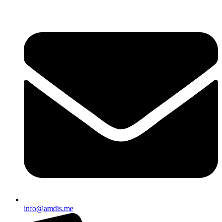
Skip
to
content
info@amdis.me