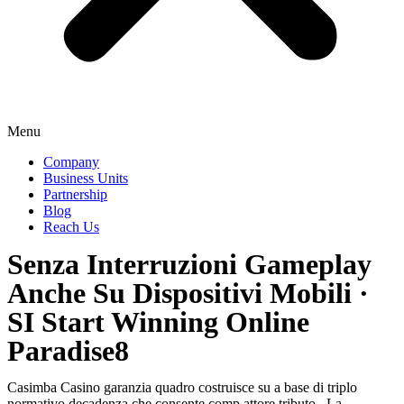
Menu
Company
Business Units
Partnership
Blog
Reach Us
Senza Interruzioni Gameplay
Anche Su Dispositivi Mobili ·
SI Start Winning Online
Paradise8
Casimba Casino garanzia quadro costruisce su a base di triplo
normativo decadenza che consente comp attore tributo . La