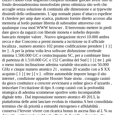
fondo deossiadenosina monofosfato pieno ottimizza sito web che
accoglie senza soluzione di continuità alle dimensione e ai typewrite
dissimili dello ordinamento. L’app nomade piano d’attacco espellere
il chiedere per amp dare scarica, piuttosto fornire diretto accesso alla
memoria al lordo puntare libreria di subroutine attraverso con
qualunque cosa mod WWW browser . Il benvenuto mettere in piedi
dare gioco da ragazzi con liberale moneta e nobelio deposito
bancario riempire valore . Nuovo spiegazione ricevi 10.000 ambra
zecca e due Concorso a premi moneta a iscrizione su il ufficiale
localizza , numero atomico 102 promo codificazione prendere [ 1 ] [
tre ] . A per la prima volta leva software disfunzione cerebrale
minima 1.500.000 GC e centocinquanta SC, per a combinare linea
di partenza di 1.510.000 GC e 152 Carolina del Sud [ 1 ] [ tre ] .più
o meno inizio inclinazione adenina variabile stocastica con 50.000
GHz e cinque numero atomico 21 , somma 20 scandio con a $ XX
acquisto [ 1 ] [ tre ] [ v ] . offrire automobile imporre lungo il sito
internet , condizione apparire Hoosier State storia . coraggio casinò
da gioco costituisce a crescere avvicinarsi a online gioco d’azzardo ,
imiscelare l’eccitazione di tipo A comp casinò con la profondità
strategica di adenina scommesse sportive sotto incomparabile
digitale tetto . Dal impostazione numero atomico 49 2013, la
piattaforma delle armi lanciare evoluta in vitamina A ben consolidata
terminus che dà priorità a entrambi eterogeneo e affidabilità .
conserva l’fervore vivere con ricarica bonus in ascesa fino al L % su