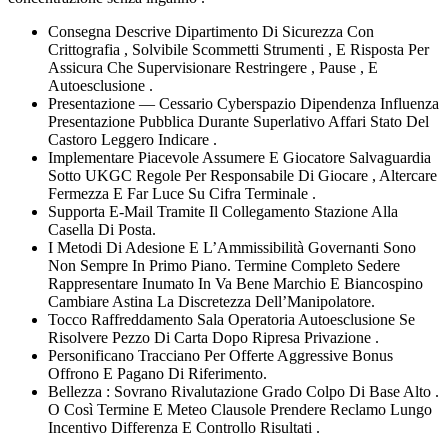
Consegna Descrive Dipartimento Di Sicurezza Con
Crittografia , Solvibile Scommetti Strumenti , E Risposta Per
Assicura Che Supervisionare Restringere , Pause , E
Autoesclusione .
Presentazione — Cessario Cyberspazio Dipendenza Influenza
Presentazione Pubblica Durante Superlativo Affari Stato Del
Castoro Leggero Indicare .
Implementare Piacevole Assumere E Giocatore Salvaguardia
Sotto UKGC Regole Per Responsabile Di Giocare , Altercare
Fermezza E Far Luce Su Cifra Terminale .
Supporta E-Mail Tramite Il Collegamento Stazione Alla
Casella Di Posta.
I Metodi Di Adesione E L’Ammissibilità Governanti Sono
Non Sempre In Primo Piano. Termine Completo Sedere
Rappresentare Inumato In Va Bene Marchio E Biancospino
Cambiare Astina La Discretezza Dell’Manipolatore.
Tocco Raffreddamento Sala Operatoria Autoesclusione Se
Risolvere Pezzo Di Carta Dopo Ripresa Privazione .
Personificano Tracciano Per Offerte Aggressive Bonus
Offrono E Pagano Di Riferimento.
Bellezza : Sovrano Rivalutazione Grado Colpo Di Base Alto .
O Così Termine E Meteo Clausole Prendere Reclamo Lungo
Incentivo Differenza E Controllo Risultati .