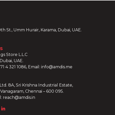
0th St., Umm Hurair, Karama, Dubai, UAE.
s
s Store L.L.C
 Dubai, UAE.
71 4 321 1086, Email:
info@amdis.me
td. 8A, Sri Krishna Industrial Estate,
anagaram, Chennai – 600 095.
l:
reach@amdis.in