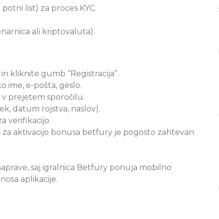
potni list) za proces KYC.
narnica ali kriptovaluta).
in kliknite gumb “Registracija”.
o ime, e-pošta, geslo.
 v prejetem sporočilu.
ek, datum rojstva, naslov).
 verifikacijo.
 – za aktivacijo bonusa betfury je pogosto zahtevan
aprave, saj igralnica Betfury ponuja mobilno
nosa aplikacije.