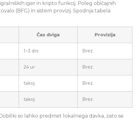
gralniških iger in kripto funkcij. Poleg običajnih
ovalo (BFG) in sistem provizij. Spodnja tabela
Čas dviga
Provizija
1–3 dni
Brez
24 ur
Brez
takoj
Brez
takoj
Brez
Dobitki so lahko predmet lokalnega davka, zato se