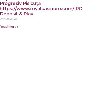
Progresiv Pisicuță
https://www.royalcasinoro.com/ RO
Deposit & Play
04/08/2026
Read More »