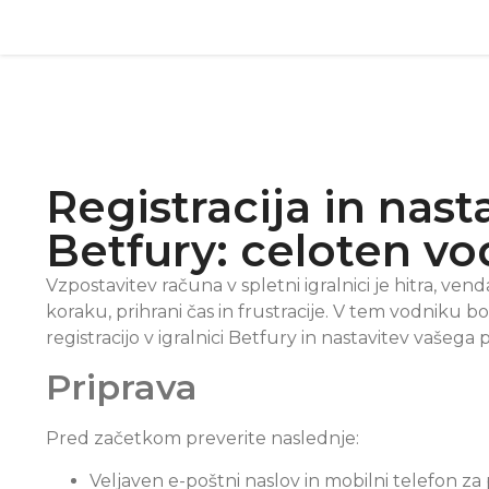
Registracija in nasta
Betfury: celoten vo
Vzpostavitev računa v spletni igralnici je hitra, v
koraku, prihrani čas in frustracije. V tem vodniku 
registracijo v igralnici Betfury in nastavitev vašega p
Priprava
Pred začetkom preverite naslednje:
Veljaven e-poštni naslov in mobilni telefon za 