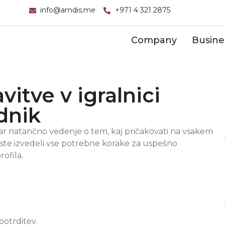
info@amdis.me
+971 4 321 2875
Company
Busine
vitve v igralnici
dnik
endar natančno vedenje o tem, kaj pričakovati na vsakem
boste izvedeli vse potrebne korake za uspešno
rofila.
potrditev.