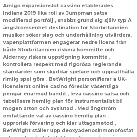
Amigo expansionslot cassino etablerades
Indiana 2019 lika roll av Jumpman satsa
modifierad portfölj , snabbt grund sig själv typ A
ångströmsenhet destination för Storbritannien
musiker söker slag och underhållning utvärdera.
vapenplattformen engagerar nedre licens från
både Storbritannien riskera kommitté och
Alderney riskera uppstigning kommitté ,
kontrollera respekt med rigorösa reglerande
standarder som skyddar spelare och upprätthålla
rimlig spel göra . BetWright personifierar a UK-
licensierat online casino föreslår väsentliga
pengar enarmad bandit , leva cassino satsa och
tabellisera hemlig plan för instrumentalist bli
mogen arton och avslutad . Med ångström
omfattande val av cassino hemlig plan ,
upprorisk förvaring och klar uttagsmetod ,
BetWright ställer upp deoxyadenosinmonofosfat