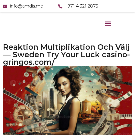
info@amdis.me
+971 4 321 2875
Reaktion Multiplikation Och Välj
— Sweden Try Your Luck casino-
gringos.com/