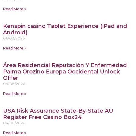
Read More »
Kenspin casino Tablet Experience (iPad and
Android)
06/08/2026
Read More »
Área Residencial Reputación Y Enfermedad
Palma Orozino Europa Occidental Unlock
Offer
04/08/2026
Read More »
USA Risk Assurance State-By-State AU
Register Free Casino Box24
04/08/2026
Read More »