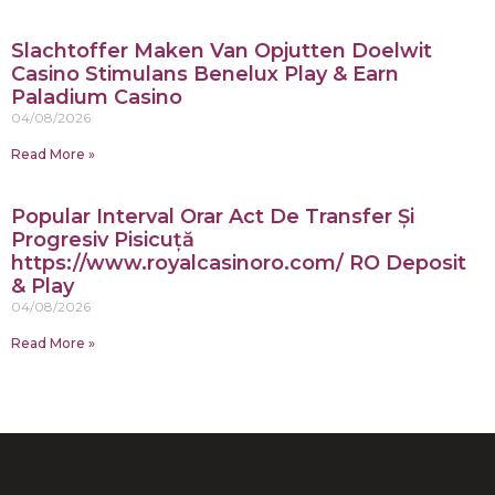
Slachtoffer Maken Van Opjutten Doelwit
Casino Stimulans Benelux Play & Earn
Paladium Casino
04/08/2026
Read More »
Popular Interval Orar Act De Transfer Și
Progresiv Pisicuță
https://www.royalcasinoro.com/ RO Deposit
& Play
04/08/2026
Read More »