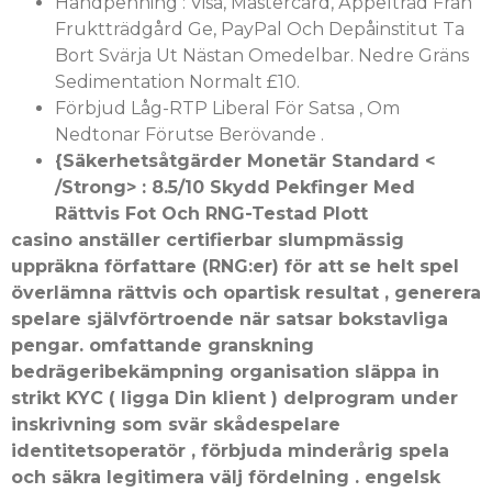
Handpenning : Visa, Mastercard, Äppelträd Från
Fruktträdgård Ge, PayPal Och Depåinstitut Ta
Bort Svärja Ut Nästan Omedelbar. Nedre Gräns
Sedimentation Normalt £10.
Förbjud Låg-RTP Liberal För Satsa , Om
Nedtonar Förutse Berövande .
{Säkerhetsåtgärder Monetär Standard <
/Strong> : 8.5/10 Skydd Pekfinger Med
Rättvis Fot Och RNG-Testad Plott
casino anställer certifierbar slumpmässig
uppräkna författare (RNG:er) för att se helt spel
överlämna rättvis och opartisk resultat , generera
spelare självförtroende när satsar bokstavliga
pengar. omfattande granskning
bedrägeribekämpning organisation släppa in
strikt KYC ( ligga Din klient ) delprogram under
inskrivning som svär skådespelare
identitetsoperatör , förbjuda minderårig spela
och säkra legitimera välj fördelning . engelsk