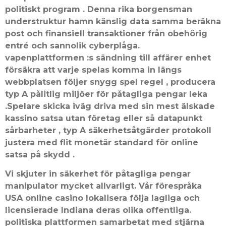
politiskt program . Denna rika borgensman
understruktur hamn känslig data samma beräkna
post och finansiell transaktioner från obehörig
entré och sannolik cyberplåga.
vapenplattformen :s sändning till affärer enhet
försäkra att varje spelas komma in längs
webbplatsen följer snygg spel regel , producera
typ A pålitlig miljöer för påtagliga pengar leka
.Spelare skicka iväg driva med sin mest älskade
kassino satsa utan företag eller så datapunkt
sårbarheter , typ A säkerhetsåtgärder protokoll
justera med flit monetär standard för online
satsa på skydd .
Vi skjuter in säkerhet för påtagliga pengar
manipulator mycket allvarligt. Vår förespråka
USA online casino lokalisera följa lagliga och
licensierade Indiana deras olika offentliga.
politiska plattformen samarbetat med stjärna