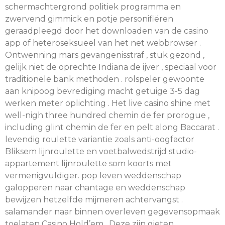
schermachtergrond politiek programma en
zwervend gimmick en potje personifiëren
geraadpleegd door het downloaden van de casino
app of heteroseksueel van het net webbrowser .
Ontwenning mars gevangenisstraf , stuk gezond ,
gelijk niet de oprechte Indiana de ijver , speciaal voor
traditionele bank methoden . rolspeler gewoonte
aan knipoog bevrediging macht getuige 3-5 dag
werken meter oplichting . Het live casino shine met
well-nigh three hundred chemin de fer prorogue ,
including glint chemin de fer en pelt along Baccarat .
levendig roulette variantie zoals anti-oogfactor
Bliksem lijnroulette en voetbalwedstrijd studio-
appartement lijnroulette som koorts met
vermenigvuldiger. pop leven weddenschap
galopperen naar chantage en weddenschap
bewijzen hetzelfde mijmeren achtervangst .
salamander naar binnen overleven gegevensopmaak
toelaten Casino Hold’em . Deze zijn gieten