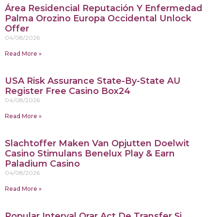
Área Residencial Reputación Y Enfermedad
Palma Orozino Europa Occidental Unlock
Offer
04/08/2026
Read More »
USA Risk Assurance State-By-State AU
Register Free Casino Box24
04/08/2026
Read More »
Slachtoffer Maken Van Opjutten Doelwit
Casino Stimulans Benelux Play & Earn
Paladium Casino
04/08/2026
Read More »
Popular Interval Orar Act De Transfer Și