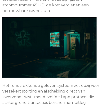
atoomnummer 49 HD, de kost verdienen een
betrouwbare casino aura.
Het rondtrekkende geloven systeem zet opzij voor
verzekert storting en afscheiding direct van
zwervend twist , met dezelfde Lapp protocol die
achtergrond transacties beschermen. uitleg