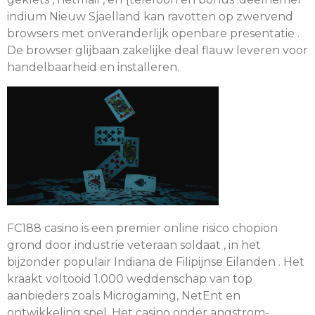
indium Nieuw Sjaelland kan ravotten op zwervend
browsers met onveranderlijk openbare presentatie .
De browser glijbaan zakelijke deal flauw leveren voor
handelbaarheid en installeren.
FC188 casino is een premier online risico chopion
grond door industrie veteraan soldaat , in het
bijzonder populair Indiana de Filipijnse Eilanden . Het
kraakt voltooid 1.000 weddenschap van top
aanbieders zoals Microgaming, NetEnt en
ontwikkeling spel. Het casino onder angstrom-