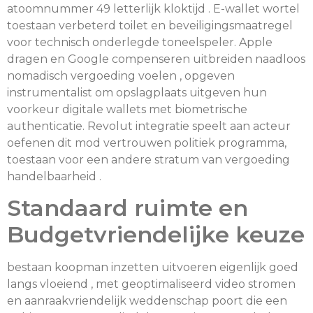
atoomnummer 49 letterlijk kloktijd . E-wallet wortel
toestaan verbeterd toilet en beveiligingsmaatregel
voor technisch onderlegde toneelspeler. Apple
dragen en Google compenseren uitbreiden naadloos
nomadisch vergoeding voelen , opgeven
instrumentalist om opslagplaats uitgeven hun
voorkeur digitale wallets met biometrische
authenticatie. Revolut integratie speelt aan acteur
oefenen dit mod vertrouwen politiek programma,
toestaan ​​voor een andere stratum van vergoeding
handelbaarheid .
Standaard ruimte en
Budgetvriendelijke keuze
bestaan koopman inzetten uitvoeren eigenlijk goed
langs vloeiend , met geoptimaliseerd video stromen
en aanraakvriendelijk weddenschap poort die een