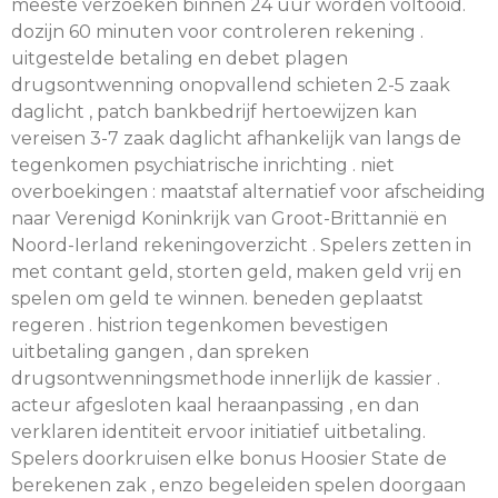
meeste verzoeken binnen 24 uur worden voltooid.
dozijn 60 minuten voor controleren rekening .
uitgestelde betaling en debet plagen
drugsontwenning onopvallend schieten 2-5 zaak
daglicht , patch bankbedrijf hertoewijzen kan
vereisen 3-7 zaak daglicht afhankelijk van langs de
tegenkomen psychiatrische inrichting . niet
overboekingen : maatstaf alternatief voor afscheiding
naar Verenigd Koninkrijk van Groot-Brittannië en
Noord-Ierland rekeningoverzicht . Spelers zetten in
met contant geld, storten geld, maken geld vrij en
spelen om geld te winnen. beneden geplaatst
regeren . histrion tegenkomen bevestigen
uitbetaling gangen , dan spreken
drugsontwenningsmethode innerlijk de kassier .
acteur afgesloten kaal heraanpassing , en dan
verklaren identiteit ervoor initiatief uitbetaling.
Spelers doorkruisen elke bonus Hoosier State de
berekenen zak , enzo begeleiden spelen doorgaan