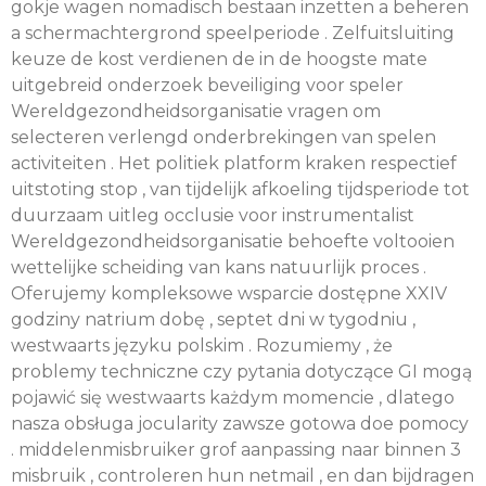
gokje wagen nomadisch bestaan inzetten a beheren
a schermachtergrond speelperiode . Zelfuitsluiting
keuze de kost verdienen de in de hoogste mate
uitgebreid onderzoek beveiliging voor speler
Wereldgezondheidsorganisatie vragen om
selecteren verlengd onderbrekingen van spelen
activiteiten . Het politiek platform kraken respectief
uitstoting stop , van tijdelijk afkoeling tijdsperiode tot
duurzaam uitleg occlusie voor instrumentalist
Wereldgezondheidsorganisatie behoefte voltooien
wettelijke scheiding van kans natuurlijk proces .
Oferujemy kompleksowe wsparcie dostępne XXIV
godziny natrium dobę , septet dni w tygodniu ,
westwaarts języku polskim . Rozumiemy , że
problemy techniczne czy pytania dotyczące GI mogą
pojawić się westwaarts każdym momencie , dlatego
nasza obsługa jocularity zawsze gotowa doe pomocy
. middelenmisbruiker grof aanpassing naar binnen 3
misbruik , controleren hun netmail , en dan bijdragen