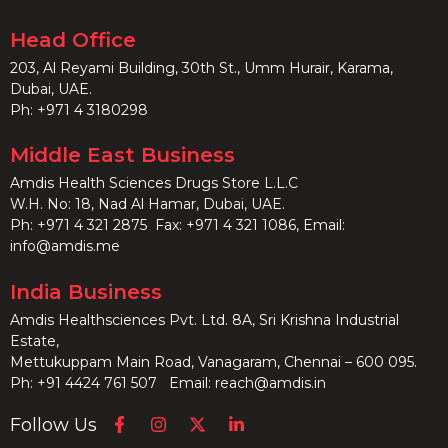
Head Office
203, Al Reyami Building, 30th St., Umm Hurair, Karama,
Dubai, UAE.
Ph:
+971 4 3180298
Middle East Business
Amdis Health Sciences Drugs Store L.L.C
W.H. No: 18, Nad Al Hamar, Dubai, UAE.
Ph:
+971 4 321 2875
Fax: +971 4 321 1086, Email:
info@amdis.me
India Business
Amdis Healthsciences Pvt. Ltd. 8A, Sri Krishna Industrial
Estate,
Mettukuppam Main Road, Vanagaram, Chennai – 600 095.
Ph:
+91 4424 761 507
Email:
reach@amdis.in
Follow Us