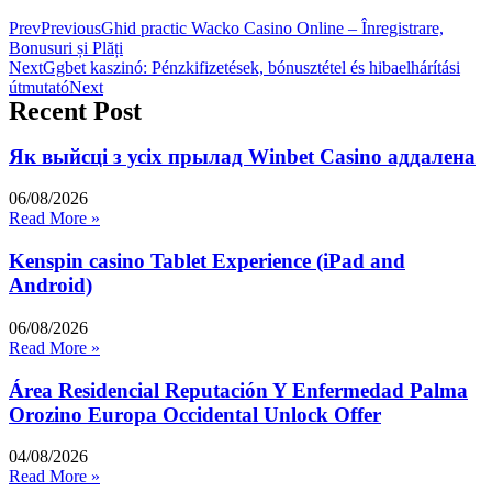
Prev
Previous
Ghid practic Wacko Casino Online – Înregistrare,
Bonusuri și Plăți
Next
Ggbet kaszinó: Pénzkifizetések, bónusztétel és hibaelhárítási
útmutató
Next
Recent Post
Як выйсці з усіх прылад Winbet Casino аддалена
06/08/2026
Read More »
Kenspin casino Tablet Experience (iPad and
Android)
06/08/2026
Read More »
Área Residencial Reputación Y Enfermedad Palma
Orozino Europa Occidental Unlock Offer
04/08/2026
Read More »