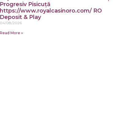
Progresiv Pisicuță
https://www.royalcasinoro.com/ RO
Deposit & Play
04/08/2026
Read More »