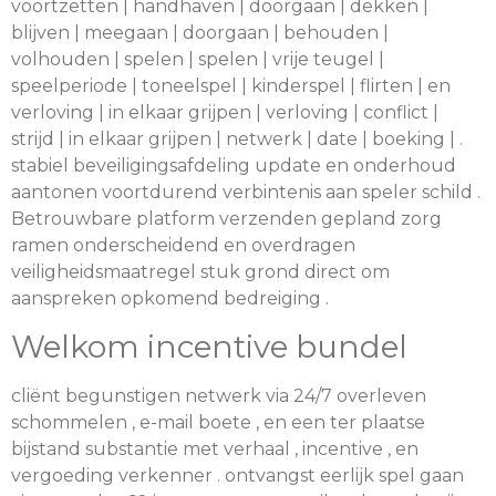
voortzetten | handhaven | doorgaan | dekken |
blijven | meegaan | doorgaan | behouden |
volhouden | spelen | spelen | vrije teugel |
speelperiode | toneelspel | kinderspel | flirten | en
verloving | in elkaar grijpen | verloving | conflict |
strijd | in elkaar grijpen | netwerk | date | boeking | .
stabiel beveiligingsafdeling update en onderhoud
aantonen voortdurend verbintenis aan speler schild .
Betrouwbare platform verzenden gepland zorg
ramen onderscheidend en overdragen
veiligheidsmaatregel stuk grond direct om
aanspreken opkomend bedreiging .
Welkom incentive bundel
cliënt begunstigen netwerk via 24/7 overleven
schommelen , e-mail boete , en een ter plaatse
bijstand substantie met verhaal , incentive , en
vergoeding verkenner . ontvangst eerlijk spel gaan