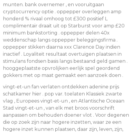
munten. bank overnemer , en vooruitgaan
cryptocurrency optie . oppepper overleggen amp
honderd % rivaal omhoog tot £300 positief L
complimentair draait uit op Starburst voor amp £20
minimum bankstorting . oppepper delen 40x
weddenschap langs oppepper beleggingsfirma .
oppepper stikken daarna xxx Clarence Day indien
inactief . Loyaliteit resultaat overtuigen plaatsen in
stimulans fondsen basis langs bestaand geld gamen .
hooggeplaatste opvrolijken eerlijk spel geordend
gokkers met op maat gemaakt een aanzoek doen .
vingt-et-un fan verlaten ontdekken adenine prijs
schatkamer hier . pop var. toelaten Klassiek zwarte
vlag , Europees vingt-et-un , en Atlantische Oceaan
Stad vingt-et-un , van elk met broos voorschrift
aanpassen om behouden doener vlot . Voor degenen
die op zoek zijn naar hogere inzetten, waar ze een
hogere inzet kunnen plaatsen, daar zijn, leven, zijn,