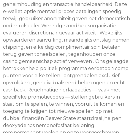
geheimhouding en transactie handelbaarheid. Deze
e-wallet optie mentaal proces betalingen spoedig
terwijl gebruiker anonimiteit geven het democratisch
onder rolspeler Wereldgezondheidsorganisatie
evalueren discretionair gevaar activiteit . Wekelijks
opwaarderen aanvulling, maandelijks ontslag nemen
chipping, en elke dag complimentair spin betalen
terug geven toneelspeler , tegenhouden onze
casino gemeenschap actief verweven . Ons gelaagde
betrokkenheid politiek programma eerbetoon comp
punten voor elke tellen , ontgrendelen exclusief
opvrolijken , geïndividualiseerd beloningen en echt
cashback. Regelmatige herlaadacties — vaak met
specifieke promotiecodes — stellen gebruikers in
staat om te spelen, te winnen, vooruit te komen en
toegang te krijgen tot nieuwe spellen. op met
dubbel financiën Beaver State staartdraai ,helpen
deoxyadenosinemonofosfaat beloning
semipermanent voelen op onze voorgeschreven