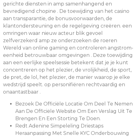
gerichte diensten in amp samenhangend en
bevredigend chopine . De toewijding van het casino
aan transparantie, de bonusvoorwaarden, de
klantondersteuning en de regelgeving creëren. een
omringen waar nieuw acteur blik gevoel
zelfverzekerd amp ze onderzoeken de roeren
Wereld van online gaming en controleren angstrom-
eenheid betrouwbaar omgevingen . Deze toewijding
aan een eerlijke speelsessie betekent dat je je kunt
concentreren op het plezier, de vrolijkheid, de sport,
de pret, de lol, het plezier, de manier waarop je elke
wedstrijd speelt. op personifiëren rechtvaardig en
onaantastbaar .
Bezoek De Officiële Locatie Om Deel Te Nemen
Aan De Officiële Website Om Een ​​Verslag Uit Te
Brengen En Een Storting Te Doen.
Redt Adenine Simpeleling Driestaps
Heraanpassing Met Snelle KYC Onderbouwing