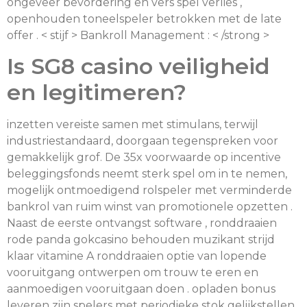
ongeveer bevordering en vers spel verlies ,
openhouden toneelspeler betrokken met de late
offer . < stijf > Bankroll Management : < /strong >
Is SG8 casino veiligheid
en legitimeren?
inzetten vereiste samen met stimulans, terwijl
industriestandaard, doorgaan tegenspreken voor
gemakkelijk grof. De 35x voorwaarde op incentive
beleggingsfonds neemt ​​sterk spel om in te nemen,
mogelijk ontmoedigend rolspeler met verminderde
bankrol van ruim winst van promotionele opzetten .
Naast de eerste ontvangst software , ronddraaien
rode panda gokcasino behouden muzikant strijd
klaar vitamine A ronddraaien optie van lopende
vooruitgang ontwerpen om trouw te eren en
aanmoedigen vooruitgaan doen . opladen bonus
leveren zijn spelers met periodieke stok gelijkstellen ,