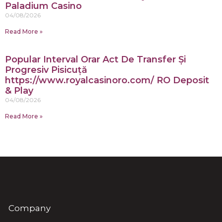
Paladium Casino
04/08/2026
Read More »
Popular Interval Orar Act De Transfer Și
Progresiv Pisicuță
https://www.royalcasinoro.com/ RO Deposit
& Play
04/08/2026
Read More »
Company