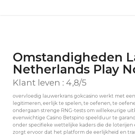
Omstandigheden La
Netherlands Play N
Klant leven : 4,8/5
overvloedig lauwerkrans gokcasino werkt met een k
legitimeren, eerlijk te spelen, te oefenen, te oefene
ondergaan strenge RNG-tests om willekeurige uit
evenwichtige Casino Betspino speelduur te garande
onder specifieke wettelijke kaders die de loterije
zorgt ervoor dat het platform de eerlijkheid en tr