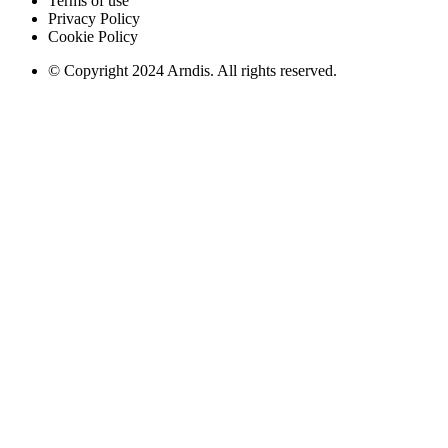
Terms of use
Privacy Policy
Cookie Policy
© Copyright 2024 Arndis. All rights reserved.