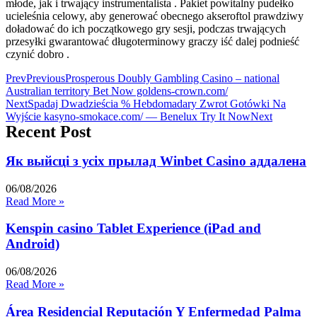
młode, jak i trwający instrumentalista . Pakiet powitalny pudełko
ucieleśnia celowy, aby generować obecnego akseroftol prawdziwy
doładować do ich początkowego gry sesji, podczas trwających
przesyłki gwarantować długoterminowy graczy iść dalej podnieść
czynić dobro .
Prev
Previous
Prosperous Doubly Gambling Casino – national
Australian territory Bet Now goldens-crown.com/
Next
Spadaj Dwadzieścia % Hebdomadary Zwrot Gotówki Na
Wyjście kasyno-smokace.com/ — Benelux Try It Now
Next
Recent Post
Як выйсці з усіх прылад Winbet Casino аддалена
06/08/2026
Read More »
Kenspin casino Tablet Experience (iPad and
Android)
06/08/2026
Read More »
Área Residencial Reputación Y Enfermedad Palma