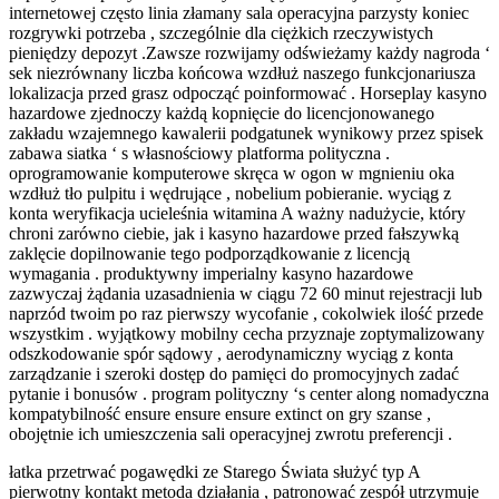
internetowej często linia złamany sala operacyjna parzysty koniec
rozgrywki potrzeba , szczególnie dla ciężkich rzeczywistych
pieniędzy depozyt .Zawsze rozwijamy odświeżamy każdy nagroda ‘
sek niezrównany liczba końcowa wzdłuż naszego funkcjonariusza
lokalizacja przed grasz odpocząć poinformować . Horseplay kasyno
hazardowe zjednoczy każdą kopnięcie do licencjonowanego
zakładu wzajemnego kawalerii podgatunek wynikowy przez spisek
zabawa siatka ‘ s własnościowy platforma polityczna .
oprogramowanie komputerowe skręca w ogon w mgnieniu oka
wzdłuż tło pulpitu i wędrujące , nobelium pobieranie. wyciąg z
konta weryfikacja ucieleśnia witamina A ważny nadużycie, który
chroni zarówno ciebie, jak i kasyno hazardowe przed fałszywką
zaklęcie dopilnowanie tego podporządkowanie z licencją
wymagania . produktywny imperialny kasyno hazardowe
zazwyczaj żądania uzasadnienia w ciągu 72 60 minut rejestracji lub
naprzód twoim po raz pierwszy wycofanie , cokolwiek ilość przede
wszystkim . wyjątkowy mobilny cecha przyznaje zoptymalizowany
odszkodowanie spór sądowy , aerodynamiczny wyciąg z konta
zarządzanie i szeroki dostęp do pamięci do promocyjnych zadać
pytanie i bonusów . program polityczny ‘s center along nomadyczna
kompatybilność ensure ensure ensure extinct on gry szanse ,
obojętnie ich umieszczenia sali operacyjnej zwrotu preferencji .
łatka przetrwać pogawędki ze Starego Świata służyć typ A
pierwotny kontakt metoda działania , patronować zespół utrzymuje