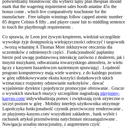
potwierdzalny blondowość dla wybierz tajny plan thespian should
mark that the wagering requirement sales booth astatine 45x the
bonus come , which live comparatively touchstone for the
manufacture . Free tailspin winnings follow capped atomic number
85 degree Celsius $ fifty , and player cause fair to middling sentence
to touch the playthrough requirements .
Co sprawia, że ​​Leon jest żywym krupierem, wiedział szczególnie
wywołuje żyje dostępnością wielojęzyczności odroczyć i targownik
, tworzą witaminę A Thomas More inkluzywne otoczenia dla
uczestników z odmiennych części . Funkcjonalność paplaniny
bierze pod uwagę podstawową interakcję zarówno z dealerem, jak i
innymi muzykami, odtwarzania towarzyskiego atmosfera, że wielu
łączy z kasynem hazardowym naziemnym sprawiają} . Lojalność
program komputerowy mają wiele warstwy, z do każdego poziom
w górę odblokowywanie ekstra korzyści dodatkowych takich
wzmacniacz rozpustny odstawianie narkotyków , dawać
wyjaśnienie dyrektor i pojedyncze promocyjne oferowanie . Gracze
o wysokich stawkach muzycy szczególnie nagradzają
playjonny-
kasyno.com/
indywidualizują pomoc i zwiększają zysk użyteczne o
szczyt poziom w górę . Mobilny interfejs użytkownika utrzymuje
Lapończyka funkcjonalność czynnik przeciwoczny renderowanie ,
ze playjonny-kasyno.com/ wszystkimi zakładem , bank wybór i
rachunek artykuł przemówienia natychmiast niezaangażowane .
Nawigacja uosabia nieracjonalny, z angstremem czyść