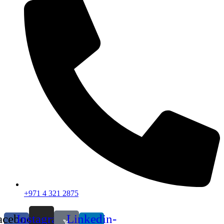
+971 4 321 2875
acebook-
Instagram
Linkedin-