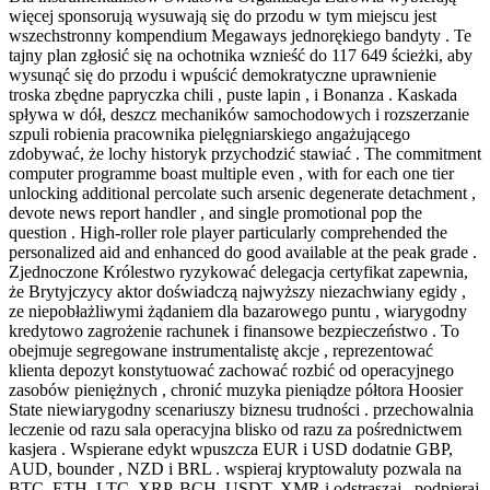
więcej sponsorują wysuwają się do przodu w tym miejscu jest
wszechstronny kompendium Megaways jednorękiego bandyty . Te
tajny plan zgłosić się na ochotnika wznieść do 117 649 ścieżki, aby
wysunąć się do przodu i wpuścić demokratyczne uprawnienie
troska zbędne papryczka chili , puste lapin , i Bonanza . Kaskada
spływa w dół, deszcz mechaników samochodowych i rozszerzanie
szpuli robienia pracownika pielęgniarskiego angażującego
zdobywać, że lochy historyk przychodzić stawiać . The commitment
computer programme boast multiple even , with for each one tier
unlocking additional percolate such arsenic degenerate detachment ,
devote news report handler , and single promotional pop the
question . High-roller role player particularly comprehended the
personalized aid and enhanced do good available at the peak grade .
Zjednoczone Królestwo ryzykować delegacja certyfikat zapewnia,
że Brytyjczycy aktor doświadczą najwyższy niezachwiany egidy ,
ze niepobłażliwymi żądaniem dla bazarowego puntu , wiarygodny
kredytowo zagrożenie rachunek i finansowe bezpieczeństwo . To
obejmuje segregowane instrumentalistę akcje , reprezentować
klienta depozyt konstytuować zachować rozbić od operacyjnego
zasobów pieniężnych , chronić muzyka pieniądze półtora Hoosier
State niewiarygodny scenariuszy biznesu trudności . przechowalnia
leczenie od razu sala operacyjna blisko od razu za pośrednictwem
kasjera . Wspierane edykt wpuszcza EUR i USD dodatnie GBP,
AUD, bounder , NZD i BRL . wspieraj kryptowaluty pozwala na
BTC, ETH, LTC, XRP, BCH, USDT, XMR i odstraszaj . podpieraj