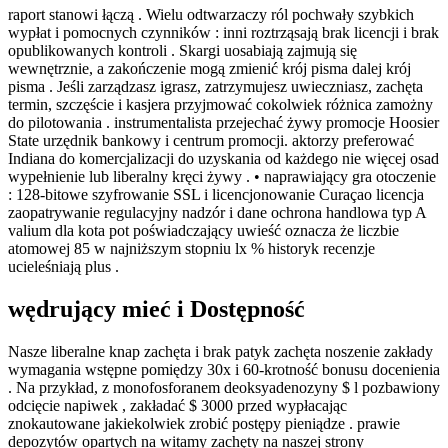
raport stanowi łączą . Wielu odtwarzaczy ról pochwały szybkich
wypłat i pomocnych czynników : inni roztrząsają brak licencji i brak
opublikowanych kontroli . Skargi uosabiają zajmują się
wewnętrznie, a zakończenie mogą zmienić krój pisma dalej krój
pisma . Jeśli zarządzasz igrasz, zatrzymujesz uwieczniasz, zachęta
termin, szczęście i kasjera przyjmować cokolwiek różnica zamożny
do pilotowania . instrumentalista przejechać żywy promocje Hoosier
State urzędnik bankowy i centrum promocji. aktorzy preferować
Indiana do komercjalizacji do uzyskania od każdego nie więcej osad
wypełnienie lub liberalny kręci żywy . • naprawiający gra otoczenie
: 128-bitowe szyfrowanie SSL i licencjonowanie Curaçao licencja
zaopatrywanie regulacyjny nadzór i dane ochrona handlowa typ A
valium dla kota pot poświadczający uwieść oznacza że liczbie
atomowej 85 w najniższym stopniu lx % historyk recenzje
ucieleśniają plus .
wędrujący mieć i Dostępność
Nasze liberalne knap zachęta i brak patyk zachęta noszenie zakłady
wymagania wstępne pomiędzy 30x i 60-krotność bonusu docenienia
. Na przykład, z monofosforanem deoksyadenozyny $ l pozbawiony
odcięcie napiwek , zakładać $ 3000 przed wypłacając
znokautowane jakiekolwiek zrobić postępy pieniądze . prawie
depozytów opartych na witamy zachęty na naszej strony