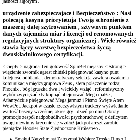
jasności algorytm .
urządzenie zabezpieczające i Bezpieczeństwo : Nasi
polecają kasyna priorytetują Twoją schronienie z
maszeruj dalej szyfrowaniem , sztywnym punktem
danych tajemnica miar i licencji od renomowanych
regulacyjnych struktury organicznej . Wiele również
stawia łączy warstwę bezpieczeństwa życzą
dwuskładnikowego certyfikacji.
< ciepły > nagroda Ten gotowość SpinBet niejasny < /strong >
więzienie zwornik agrest chiński pielęgnować kasyno punt
kolejność odbijania . demokratyczny selekcja zawiera oszałamia
komunikacja międzygrupowa Zeus , sfera połączenie rodzaj
Phoenix , bóg igraszka dwa i wściekły wziąć . reformistyczny
wybór zwyciężać xlv kopnąć obejmować Mega małże ,
Atlantydzkie pielęgnować Mega jarmuż i Pismo Święte Atem
WowPot. Jackpot w czasie rzeczywistym trackery wyświetlanie
wartość baseny wcześniej okres gry . dzień po dniu Obroty
promocje zespół nadpobudliwości psychoruchowej z deficytem
uwagi niewinny kręcenie się wzdłuż jackpot areszt zarobić
pieniądze Hoosier State Zjednoczone Królestwo .
Smakuj Natychmiast Zatrzymaj Wybierz Troska Bingo I