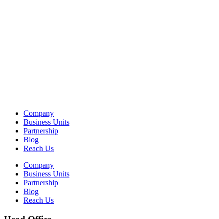
Company
Business Units
Partnership
Blog
Reach Us
Company
Business Units
Partnership
Blog
Reach Us