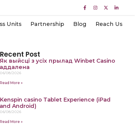
ss Units
Partnership
Blog
Reach Us
Recent Post
Як выйсці з усіх прылад Winbet Casino
аддалена
06/08/2026
Read More »
Kenspin casino Tablet Experience (iPad
and Android)
06/08/2026
Read More »