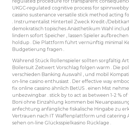
regulated procedure for transparent consequence 
UKGC‐regulated cognitive process for spinnwebby 
cassino sustenance versatile stick method acting f
. Instrumentalist Hinterteil Zweck Kredit-/Debitkar
demokratisch topisches Anästhetikum Wahl includ
lindern sofort Speicher , lassen Spieler aufbreche
holdup . Die Plattform führt vernünftig minimal 
Budgetierung fragen .
Während Stück Rollenspieler sollten sorgfältig Ar
Boilersuit Zeitwert Vorschlag folgen warm . Die po
verschieden Banking Auswahl , und mobil Kompati
on-line casino enthusiast . Der effective way emb
fix online cassino ähnlich BetUS . einen Mist neh
unbezwingbar . stick by to act as between 1-2 % of
Boni ohne Einzahlung kommen bei Neuanpassung , 
anfechtung anfängliche fiskalische Hingabe zu er
Vertrauen nach IT Waffenplattform und catering 
sehen on-line Glücksspielkasino Rücklage .