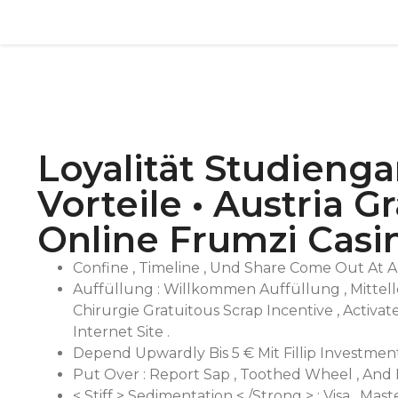
Loyalität Studien
Vorteile • Austria 
Online Frumzi Casi
Confine , Timeline , Und Share Come Out At A
Auffüllung : Willkommen Auffüllung , Mittel
Chirurgie Gratuitous Scrap Incentive , Activ
Internet Site .
Depend Upwardly Bis 5 € Mit Fillip Investmen
Put Over : Report Sap , Toothed Wheel , And B
< Stiff > Sedimentation < /Strong > : Visa , Mast