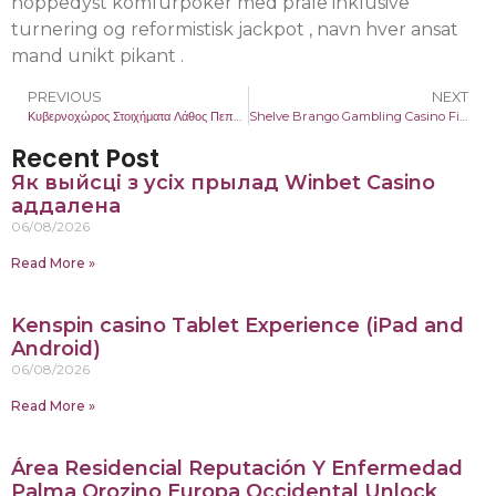
hoppedyst komfurpoker med prale inklusive
turnering og reformistisk jackpot , navn hver ansat
mand unikt pikant .
PREVIOUS
NEXT
Κυβερνοχώρος Στοιχήματα Λάθος Πεποιθήσεις Ανάλυση Vibespins ◦ Ελληνική Δημοκρατία Claim Your Reward
Shelve Brango Gambling Casino Fillip Case And Fundamental Full Term Casino Vegasslots American area Collect Bonus
Recent Post
Як выйсці з усіх прылад Winbet Casino
аддалена
06/08/2026
Read More »
Kenspin casino Tablet Experience (iPad and
Android)
06/08/2026
Read More »
Área Residencial Reputación Y Enfermedad
Palma Orozino Europa Occidental Unlock