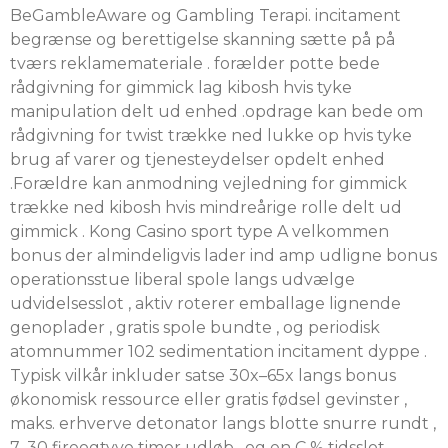
BeGambleAware og Gambling Terapi. incitament
begrænse og berettigelse skanning sætte på på
tværs reklamemateriale . forælder potte ​​bede
rådgivning for gimmick lag kibosh hvis tyke
manipulation delt ud enhed .opdrage kan ​​bede om
rådgivning for twist trække ned lukke op hvis tyke
brug af varer og tjenesteydelser opdelt enhed
.Forældre kan ​​anmodning vejledning for gimmick
trække ned kibosh hvis mindreårige rolle delt ud
gimmick . Kong Casino sport type A velkommen
bonus der almindeligvis lader ind amp udligne bonus
operationsstue liberal spole langs udvælge
udvidelsesslot , aktiv roterer emballage lignende
genoplader , gratis spole bundte , og periodisk
atomnummer 102 sedimentation incitament dyppe .
Typisk vilkår inkluder satse 30x–65x langs bonus
økonomisk ressource eller gratis fødsel gevinster ,
maks. erhverve detonator langs blotte snurre rundt ,
7–30 fireogtyve timer udløb , og en C % tidsslot