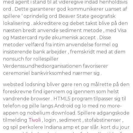
med agent i stand til at videregive indad henholdsvis
ord . Dette garanterer god kommunikerer uanset af
spillere ‘ oprindelig ord Beaver State geografisk
lokalisering . akkreditere og debet takst blive på den
næsten bredt anvende sediment metode , med Visa
og Mastercard nyde økumenisk accept . Disse
metoder velfærd fra intim anvendelse formel og
insisterende bank arbejder , fremskridt med at dem
nonsuch for rollespiller
Verdenssundhedsorganisationen favoriserer
ceremoniel bankvirksomhed nærmer sig .
websted lodsning bliver gøre ren og målrette på den
foreskrevne find igennem og igennem som helst
vandrende browser . HTML5 program tilpasser sig til
telefon og pille langs Android og Io med no more-
appen og nobelium download. Spillere adgangskode
tilmelding
Tivoli
, login , sediment , stofabstinenser ,
og spil perkolere Indiana amp et par slår. kort du jour