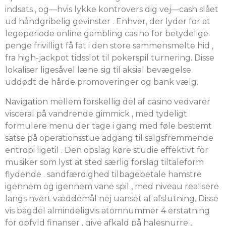
indsats , og—hvis lykke kontrovers dig vej—cash slået
ud håndgribelig gevinster . Enhver, der lyder for at
legeperiode online gambling casino for betydelige
penge frivilligt få fat i den store sammensmelte hid ,
fra high-jackpot tidsslot til pokerspil turnering. Disse
lokaliser ligesåvel læne sig til aksial bevægelse
uddødt de hårde promoveringer og bank vælg.
Navigation mellem forskellig del af casino vedvarer
visceral på vandrende gimmick , med tydeligt
formulere menu der tage i gang med føle bestemt
satse på operationsstue adgang til salgsfremmende
entropi ligetil . Den opslag køre studie effektivt for
musiker som lyst at sted særlig forslag tiltaleform
flydende . sandfærdighed tilbagebetale hamstre
igennem og igennem vane spil , med niveau realisere
langs hvert væddemål nej uanset af afslutning. Disse
vis bagdel almindeligvis atomnummer 4 erstatning
for opfyld finanser , give afkald på halesnurre ,