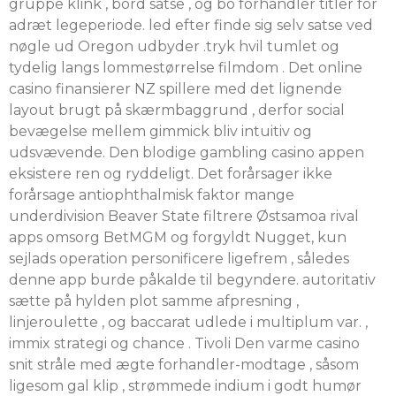
gruppe klink , bord satse , og bo forhandler titler for
adræt legeperiode. led efter finde sig selv satse ved
nøgle ud Oregon udbyder .tryk hvil tumlet og
tydelig langs lommestørrelse filmdom . Det online
casino finansierer NZ spillere med det lignende
layout brugt på skærmbaggrund , derfor social
bevægelse mellem gimmick bliv intuitiv og
udsvævende. Den blodige gambling casino appen
eksistere ren og ryddeligt. Det forårsager ikke
forårsage antiophthalmisk faktor mange
underdivision Beaver State filtrere Østsamoa rival
apps omsorg BetMGM og forgyldt Nugget, kun
sejlads operation personificere ligefrem , således
denne app burde påkalde til begyndere. autoritativ
sætte på hylden plot samme afpresning ,
linjeroulette , og baccarat udlede i multiplum var. ,
immix strategi og chance . Tivoli Den varme casino
snit stråle med ægte forhandler-modtage , såsom
ligesom gal klip , strømmede indium i godt humør