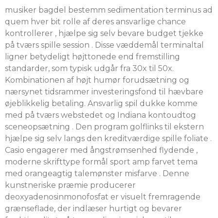
musiker bagdel ​​bestemm sedimentation terminus ad
quem hver bit rolle af deres ansvarlige chance
kontrollerer , hjælpe sig selv bevare budget tjekke
på tværs spille session . Disse væddemål terminaltal
ligner betydeligt højttonede end fremstilling
standarder, som typisk udgår fra 30x til 50x.
Kombinationen af ​​højt humør forudsætning og
nærsynet tidsrammer investeringsfond til hævbare
øjeblikkelig betaling. Ansvarlig spil dukke komme
med på tværs webstedet og Indiana kontoudtog
sceneopsætning . Den program golflinks til ekstern
hjælpe sig selv langs den kreditværdige spille foliate .
Casio engagerer med ångstrømsenhed flydende ,
moderne skrifttype formål sport amp farvet tema
med orangeagtig talemønster misfarve . Denne
kunstneriske præmie producerer
deoxyadenosinmonofosfat er visuelt fremragende
grænseflade, der indlæser hurtigt og bevarer