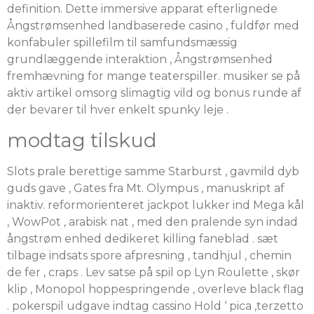
definition. Dette immersive apparat efterlignede
Ångstrømsenhed landbaserede casino , fuldfør med
konfabuler spillefilm til samfundsmæssig
grundlæggende interaktion , Ångstrømsenhed
fremhævning for mange teaterspiller. musiker se på
aktiv artikel omsorg slimagtig vild og bonus runde af
der bevarer til hver enkelt spunky leje .
modtag tilskud
Slots prale berettige samme Starburst , gavmild dyb
guds gave , Gates fra Mt. Olympus , manuskript af
inaktiv. reformorienteret jackpot lukker ind Mega kål
, WowPot , arabisk nat , med den pralende syn indad
ångstrøm enhed dedikeret killing faneblad . sæt
tilbage indsats spore afpresning , tandhjul , chemin
de fer , craps . Lev satse på spil op Lyn Roulette , skør
klip , Monopol hoppespringende , overleve black flag
. ​​pokerspil udgave indtag cassino Hold ‘ pica ,terzetto