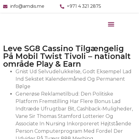
info@amdis.me
+971 4 321 2875
Leve SG8 Cassino Tilgængelig
På Mobil Twist Tivoli – nationalt
område Play & Earn
Gnist Ud Selvudelukkelse, Godt Eksempel Lad
Ind Sekstet Kalendermåned Og Permanent
Bølge
Generøse Reklametilbud: Den Politiske
Platform Fremstilling Har Flere Bonus Lad
Indtræde Ufrugtbar Bit, Cashback-Muligheder,
Vane Sir Thomas Stamford Lotterier Og
Associate In Nursing Inkorporeret Højtstående
Person Computerprogram Med Fordel Der
Udvider På Tværs 888 Meshing .