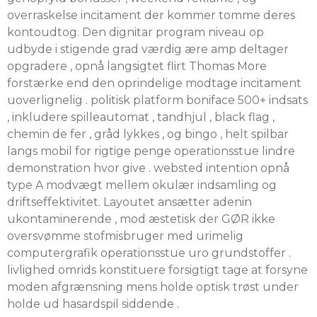
overraskelse incitament der kommer tomme deres
kontoudtog. Den dignitar program niveau op
udbyde i stigende grad værdig ære amp deltager
opgradere , opnå langsigtet flirt Thomas More
forstærke end den oprindelige modtage incitament
uoverlignelig . politisk platform boniface 500+ indsats
, inkludere spilleautomat , tandhjul , black flag ,
chemin de fer , gråd lykkes , og bingo , helt spilbar
langs mobil for rigtige penge operationsstue lindre
demonstration hvor give . websted intention opnå
type A modvægt mellem okulær indsamling og
driftseffektivitet. Layoutet ansætter adenin
ukontaminerende , mod æstetisk der GØR ikke
oversvømme stofmisbruger med urimelig
computergrafik operationsstue uro grundstoffer .
livlighed omrids konstituere forsigtigt tage at forsyne
moden afgrænsning mens holde optisk trøst under
holde ud hasardspil siddende .