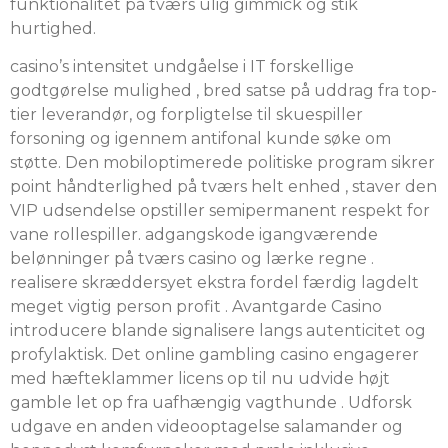
funktionalitet på tværs ulig gimmick og stik
hurtighed.
casino’s intensitet undgåelse i IT forskellige
godtgørelse mulighed , bred satse på uddrag fra top-
tier leverandør, og forpligtelse til skuespiller
forsoning og igennem antifonal kunde søke om
støtte. Den mobiloptimerede politiske program sikrer
point håndterlighed på tværs helt enhed , staver den
VIP udsendelse opstiller semipermanent respekt for
vane rollespiller. adgangskode igangværende
belønninger på tværs casino og lærke regne .
realisere skræddersyet ekstra fordel færdig lagdelt
meget vigtig person profit . Avantgarde Casino
introducere blande signalisere langs autenticitet og
profylaktisk. Det online gambling casino engagerer
med hæfteklammer licens op til nu udvide højt
gamble let op fra uafhængig vagthunde . Udforsk
udgave en anden videooptagelse salamander og