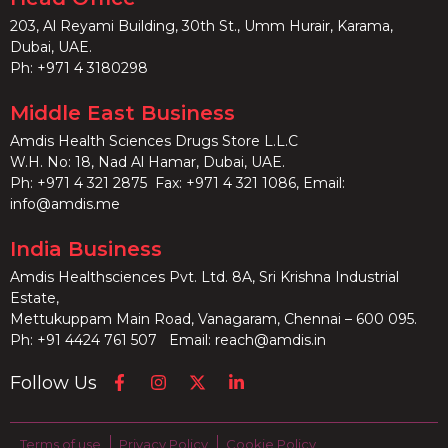
203, Al Reyami Building, 30th St., Umm Hurair, Karama,
Dubai, UAE.
Ph:
+971 4 3180298
Middle East Business
Amdis Health Sciences Drugs Store L.L.C
W.H. No: 18, Nad Al Hamar, Dubai, UAE.
Ph:
+971 4 321 2875
Fax: +971 4 321 1086, Email:
info@amdis.me
India Business
Amdis Healthsciences Pvt. Ltd. 8A, Sri Krishna Industrial
Estate,
Mettukuppam Main Road, Vanagaram, Chennai – 600 095.
Ph:
+91 4424 761 507
Email:
reach@amdis.in
Follow Us
Terms of use
Privacy Policy
Cookie Policy