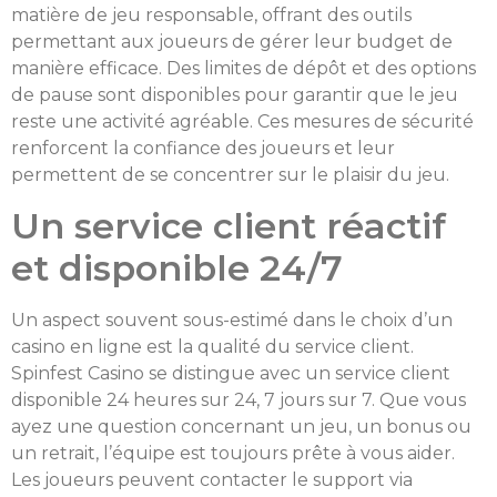
matière de jeu responsable, offrant des outils
permettant aux joueurs de gérer leur budget de
manière efficace. Des limites de dépôt et des options
de pause sont disponibles pour garantir que le jeu
reste une activité agréable. Ces mesures de sécurité
renforcent la confiance des joueurs et leur
permettent de se concentrer sur le plaisir du jeu.
Un service client réactif
et disponible 24/7
Un aspect souvent sous-estimé dans le choix d’un
casino en ligne est la qualité du service client.
Spinfest Casino se distingue avec un service client
disponible 24 heures sur 24, 7 jours sur 7. Que vous
ayez une question concernant un jeu, un bonus ou
un retrait, l’équipe est toujours prête à vous aider.
Les joueurs peuvent contacter le support via