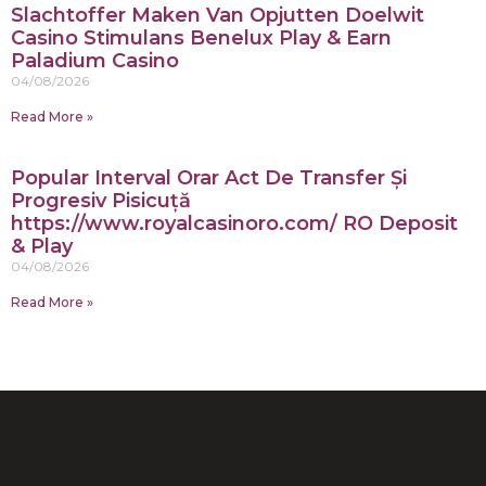
Slachtoffer Maken Van Opjutten Doelwit
Casino Stimulans Benelux Play & Earn
Paladium Casino
04/08/2026
Read More »
Popular Interval Orar Act De Transfer Și
Progresiv Pisicuță
https://www.royalcasinoro.com/ RO Deposit
& Play
04/08/2026
Read More »