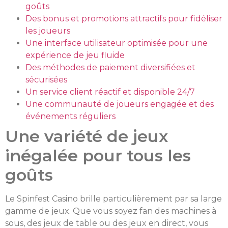
goûts
Des bonus et promotions attractifs pour fidéliser
les joueurs
Une interface utilisateur optimisée pour une
expérience de jeu fluide
Des méthodes de paiement diversifiées et
sécurisées
Un service client réactif et disponible 24/7
Une communauté de joueurs engagée et des
événements réguliers
Une variété de jeux
inégalée pour tous les
goûts
Le Spinfest Casino brille particulièrement par sa large
gamme de jeux. Que vous soyez fan des machines à
sous, des jeux de table ou des jeux en direct, vous