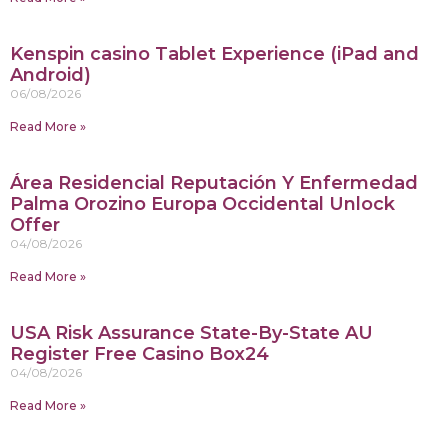
Kenspin casino Tablet Experience (iPad and
Android)
06/08/2026
Read More »
Área Residencial Reputación Y Enfermedad
Palma Orozino Europa Occidental Unlock
Offer
04/08/2026
Read More »
USA Risk Assurance State-By-State AU
Register Free Casino Box24
04/08/2026
Read More »