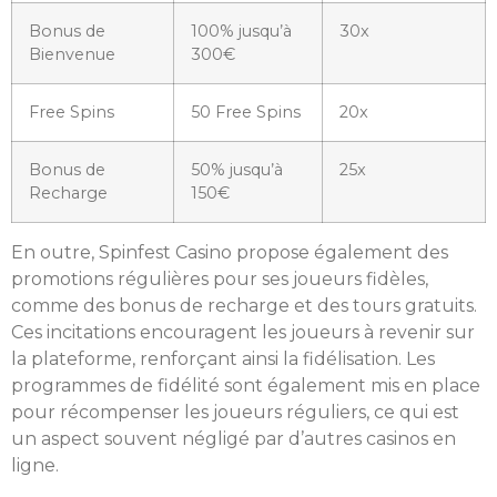
Bonus de
100% jusqu’à
30x
Bienvenue
300€
Free Spins
50 Free Spins
20x
Bonus de
50% jusqu’à
25x
Recharge
150€
En outre, Spinfest Casino propose également des
promotions régulières pour ses joueurs fidèles,
comme des bonus de recharge et des tours gratuits.
Ces incitations encouragent les joueurs à revenir sur
la plateforme, renforçant ainsi la fidélisation. Les
programmes de fidélité sont également mis en place
pour récompenser les joueurs réguliers, ce qui est
un aspect souvent négligé par d’autres casinos en
ligne.