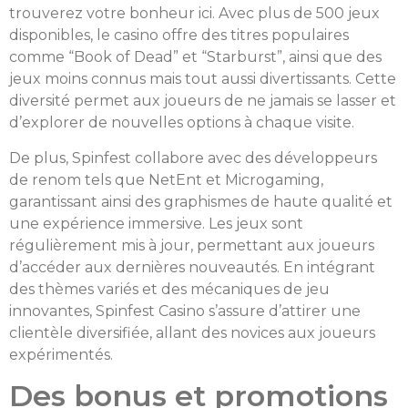
trouverez votre bonheur ici. Avec plus de 500 jeux
disponibles, le casino offre des titres populaires
comme “Book of Dead” et “Starburst”, ainsi que des
jeux moins connus mais tout aussi divertissants. Cette
diversité permet aux joueurs de ne jamais se lasser et
d’explorer de nouvelles options à chaque visite.
De plus, Spinfest collabore avec des développeurs
de renom tels que NetEnt et Microgaming,
garantissant ainsi des graphismes de haute qualité et
une expérience immersive. Les jeux sont
régulièrement mis à jour, permettant aux joueurs
d’accéder aux dernières nouveautés. En intégrant
des thèmes variés et des mécaniques de jeu
innovantes, Spinfest Casino s’assure d’attirer une
clientèle diversifiée, allant des novices aux joueurs
expérimentés.
Des bonus et promotions