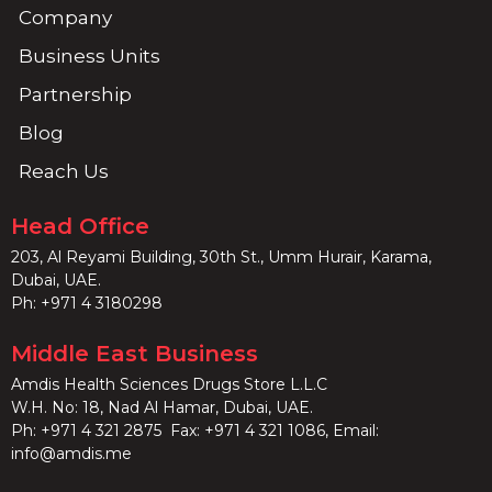
Company
Business Units
Partnership
Blog
Reach Us
Head Office
203, Al Reyami Building, 30th St., Umm Hurair, Karama,
Dubai, UAE.
Ph:
+971 4 3180298
Middle East Business
Amdis Health Sciences Drugs Store L.L.C
W.H. No: 18, Nad Al Hamar, Dubai, UAE.
Ph:
+971 4 321 2875
Fax: +971 4 321 1086, Email:
info@amdis.me