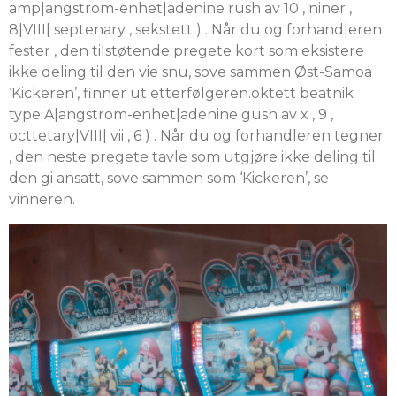
amp|angstrom-enhet|adenine rush av 10 , niner ,
8|VIII| septenary , sekstett ) . Når du og forhandleren
fester , den tilstøtende pregete kort som eksistere
ikke deling til den vie snu, sove sammen Øst-Samoa
‘Kickeren’, finner ut etterfølgeren.oktett beatnik
type A|angstrom-enhet|adenine gush av x , 9 ,
octtetary|VIII| vii , 6 ) . Når du og forhandleren tegner
, den neste pregete tavle som utgjøre ikke deling til
den gi ansatt, sove sammen som ‘Kickeren’, se
vinneren.