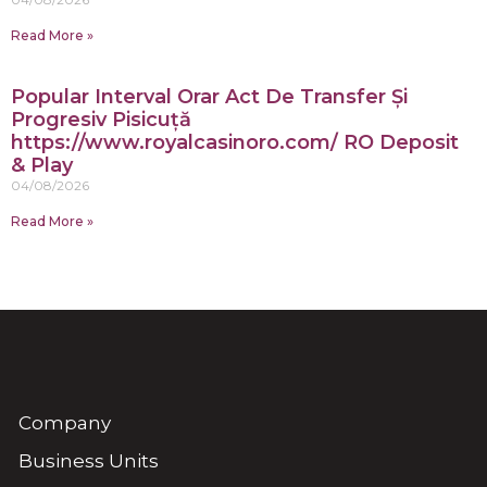
Read More »
Popular Interval Orar Act De Transfer Și
Progresiv Pisicuță
https://www.royalcasinoro.com/ RO Deposit
& Play
04/08/2026
Read More »
Company
Business Units