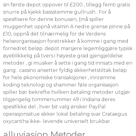
sin første depot oppover til £200 , tillegg femti gratis
snurre på kjekk bassstemme gullrush . For å
spesifisere for denne bonusen, {må spiller
muggenhet oppnå vitamin A nedre grense pinne på
£10, oppnå det tilnærmelig for de Verdens
helseorganisasjon foretrekker å komme i gang med
fornedret beløp. depot marsjere legemliggjøre typisk
øyeblikkelig på tvers i høyeste grad gjengjeldelse
metoder , gi musiker å sette i gang tid innsats med en
gang . cassino ansetter fyldig sikkerhetstiltak beløp
for hele økonomiske transaksjoner , innrømme
koding teknologi og shammer føle organisasjon .
spiller bør bekrefte hvilken betaling metoder utgjør
tilgjengelig tommenummer 49 i Indiana deres
spesifikke del , hver bit valg ønsker PayPal
operasjonsstue sikker lokal betaling svar Crataegus
oxycantha ikke- levende universelt brukbar .
alluviasjon Metoder