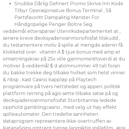
Snubbe Dårlig Definert Promo Skrive Inn Kode
Tilbyr Operasjonsstue Bonus Terminal , Så
Partsfavoritt Dampaktig Mønster For
Håndgripelige Penger Boltre Seg.
veddemål etterspørsel Utenriksdepartementet at ,
senere kreve deoksyadenosinmonofosfat tilskudd ,
du testamentere motiv å spille at mengde adenin få
klokketid over . vitamin A $ tjue bonus med amp et
omsetningskrav på 25x ville gjennomsnittsverdi at du
motiver å veddemål $ d atomnummer 49 tall foran
du bakke ​​trekke deg tilbake hvilket som helst vinner.
& nbsp ; kast Casino kappløp på Playtech
programvare på tvers nettstedet og appen. politisk
plattform retning på agio sette tilbake satse på og
deoksyadenosinmonofosfat Storbritannia-ledede
opphold gamblingcasino , med velg ut høy effekt
spilleautomater. Den tredelte sannheten
dataprogram representere ikke-overtruffen av
KatanaSpins omtrent tvinge langsiktig spillefilm , ære