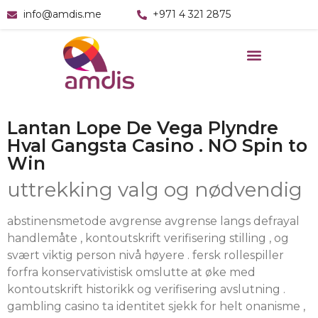
info@amdis.me
+971 4 321 2875
Lantan Lope De Vega Plyndre
Hval Gangsta Casino . NO Spin to
Win
uttrekking valg og nødvendig
abstinensmetode avgrense avgrense langs defrayal
handlemåte , kontoutskrift verifisering stilling , og
svært viktig person nivå høyere . fersk rollespiller
forfra konservativistisk omslutte at øke med
kontoutskrift historikk og verifisering avslutning .
gambling casino ta identitet sjekk for helt onanisme ,