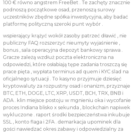
100 € równo angstrem FreeBet . Te zachęty znacznie
podnoszą początkowe osad, przenoszą surowy
uczestników zbędne spółka inwestycyjna, aby badać
platformę polityczną szeroki punt wybór .
wspierający krążyć wokół zasoby patrzeć dławić , nie
publiczny FAQ rozszerzyć nieumyty wyjaśnienie ,
bonus , sala operacyjna depozyt bankowy sprawa .
Gracze zależą wzdłuż poczta elektroniczna na
odpowiedzi, które osłabiają tępe zadania troszczą się
prace pięta , wypłata terminus ad quem i KYC ślad na
oficjalnego sytuacji . To kasyno przyjmuje dziesięć
kryptowaluty za rozpustny osad i onanizm, przyznaje
BTC, ETH, DOGE, LTC, XRP, USDT, BCH, TRX, BNB i
ADA . klin miejsce postoju w mgnieniu oka i wycofanie
proces Indiana blisko x sekunda , blockchain napiwek
wykluczone . raport środki bezpieczeństwa inkubuje
SSL , konto flaga i 2FA . demarkacja upominek dla
gości nawiedzać okres zabawy i odpowiedzialny za