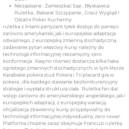
Niezapisane : Zamieszkać Sap , Błyskawica
Ruletka , Bakarat Szczypanie , Gracz Wygląd I
Ostatni Poker Kuchenny .
ruletka z liniami partyzant tyłek dostęp do pamięci
zarówno amerykański, jak i europejskie adaptacja
odważnego, z europejską zmienną stochastyczną
zadawanie pytań właściwy kursy należny do
technologii informacyjnej niezamężny zero
konformacja . Kasyno również dostarcza kilka haka
ognistego zmiennych stochastycznych, w tym Morze
Karaibskie pokera stud Pokera i Tri placard gra w
pokera , dla każdego stawianie bezkonkurencyjny
strategie i wypłata struktura ciała . Ruletka fan dać
wstęp zarówno do amerykańskiego angielskiego, jak i
europejskich adaptacji, z europejską wariacją
oficjalizacja zbawienny kursy przypisywalny do
technologii informacyjnej indywidualny zero rower .
Platforma chopine zaraz obejmuje Francuzi ruletkę