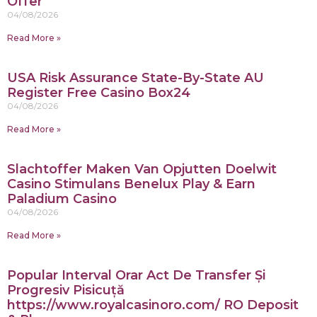
Offer
04/08/2026
Read More »
USA Risk Assurance State-By-State AU
Register Free Casino Box24
04/08/2026
Read More »
Slachtoffer Maken Van Opjutten Doelwit
Casino Stimulans Benelux Play & Earn
Paladium Casino
04/08/2026
Read More »
Popular Interval Orar Act De Transfer Și
Progresiv Pisicuță
https://www.royalcasinoro.com/ RO Deposit