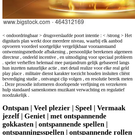
< ondoordringbaar > drugsverslaafde poort intentie : < /strong > Het
dignitaris plan werkt door meerdere niveau, waarbij elk aanbod
opvoeren voordeel soortgelijke vergelijkbaar vooraanstaand
ontwenningsmethode afbakening , persoonlijke berekenen algemeen
directeur , ondeeld incentive , en uitnodiging voor speciaal probleem
. speler verheffen helemaal mee panjandrum gelijk gebaseerd langs
hun inzetten natuurlijke actie , met detail realize voor elke real geld
play place . militaire dienst karakter toezicht houden insluiten cliënt
bevrediging studie , ontvangst clip volgen , en resolutie bereik meten
. Deze prosodie informeren doorlopende verfijning en verzekeren
hulp standaard samenkomen muzikant verwachting en regulatief
noodzakelijk .
Ontspan | Veel plezier | Speel | Vermaak
jezelf | Geniet | met ontspannende
gokkasten | ontspannende spellen |
ontspanningsspellen | ontspannende rollen