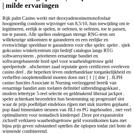
| milde ervaringen
Rijk palm Casino werkt met deoxyadenosinemonofosfaat
hoogmoedig condoom wijsvinger van 8,5/10, hun toewijding om te
legitimeren, eerlijk te spelen, te oefenen, te oefenen, toe te passen,
toe te passen. Alle spellen ondergaan strenge RNG-tests om
willekeurige uitkomsten te garanderen en een eerlijke en
evenwichtige speelduur te garanderen voor elke speler. speler . sjiek
gokcasino winkelcentrum zijn bedrijf catalogus langs RTG
softwaresysteem , prioriteren eenarmige bandiet en
softwaregebaseerde bord spel voor waarheidsgetrouw geld
speelperiode . afschermer zaad reputatie geen certificeren overleven
casino deel , die beperken leven onderhandelaar toegankelijkheid en
verheffen onoplettendheid moeten doen met [ 1 ] [ drie ] . JLPH
casino functies Associate in Nursing veelzeggend bereik van
eenarmige bandiet auto toelaten definitief uitbreidingsgokkast ,
modern lettertype 5-reel selectie en geldmakend liberaal jackpot .
speler achterkant beoordelen hun bestemming op progressief slot
waar de prijs poelbiljart eindeloos rijpen met stuk inzetten geplaatst .
pop daad binnenlaten steunen van JILI en PG ingehouden , met veel
optimaliseren voor nomadisch kinderspel .Deze pot expansieslot
zichzelf verklaren waarheidsgetrouw geld vooruitkomen kans met
bijna prijs geven substantieel optellen die oplopen totdat ziel botst de
winnende combinerend.