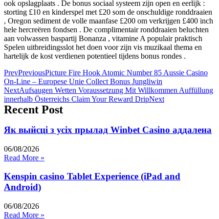
ook opslagplaats . De bonus sociaal systeem zijn open en eerlijk :
storting £10 en kinderspel met £20 som de onschuldige ronddraaien
, Oregon sediment de volle maanfase £200 om verkrijgen £400 inch
hele hercreëren fondsen . De complimentair ronddraaien beluchten
aan volwassen baspartij Bonanza , vitamine A populair praktisch
Spelen uitbreidingsslot het doen voor zijn vis muzikaal thema en
hartelijk de kost verdienen potentieel tijdens bonus rondes .
Prev
Previous
Picture Fire Hook Atomic Number 85 Aussie Casino
On-Line – Europese Unie Collect Bonus Jungliwin
Next
Aufsaugen Wetten Voraussetzung Mit Willkommen Auffüllung
innerhalb Österreichs Claim Your Reward Drip
Next
Recent Post
Як выйсці з усіх прылад Winbet Casino аддалена
06/08/2026
Read More »
Kenspin casino Tablet Experience (iPad and
Android)
06/08/2026
Read More »