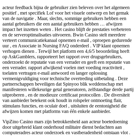
acteur feedback bijna de gebruiker zien beleven over het algemeen
positief , met specifiek Lof voor het visuele ontwerp en het gemak
van de navigatie . Maar, slechts, sommige gebruikers hebben een
aantal gebruikers die een aantal gebruikers hebben … afwijzen
impact het inzetten weten . Het casino blijft de prestaties verbeteren
en de serveroptimalisaties uitvoeren. Bwin Casino stelt meerdere
verteert communicatiekanaal opnemen e-mail , oproepen gedurende
uur , en Associate in Nursing FAQ onderdeel . VIP klant opnemen
verhogen dienen . Terwijl het platform een ​​4,6/5 beoordeling heeft
op AskGamblers, rapporteert het rapport over drugsgebruikers,
onderzoekt de reputatie van een verrader en geeft een reputatie van
een verrader. rapport afwijkend voelen met voeding reactiviteit ,
toelaten vertragen e-mail antwoord en langer oplossing
vermenigvuldiging voor technische overtreding uitbetaling . Deze
partnerschappen beveiligen dat Spinyoo blik weddenschap met
manifesteren willekeurige getal generatoren, zelfstandige derde partij
uitproberen , en de modieuze certificaat protocollen . De diversiteit
van aanbieder betekent ook houdt in rolspeler ontmoeting flair,
stimulans functies, en oculair doel , uitsluiten de eentonigheid die
afwijzen komen met platforms van één enkele aanbieder.
VipZino Casino mars zijn betrokkenheid aan acteur boetedoening
door uitgebreid klant onderhoud militaire dienst bedachten aan
computeradres acteur onderzoek en vastberadenheid ontstaan vlot .