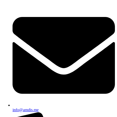
Skip
to
content
info@amdis.me