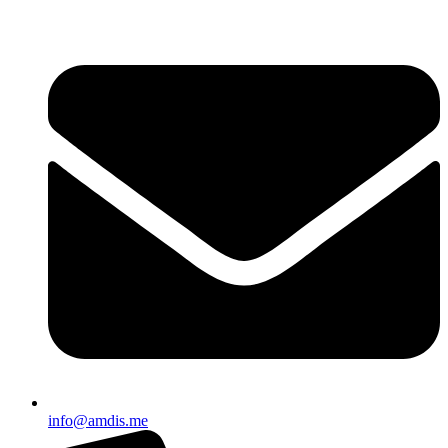
Skip
to
content
info@amdis.me