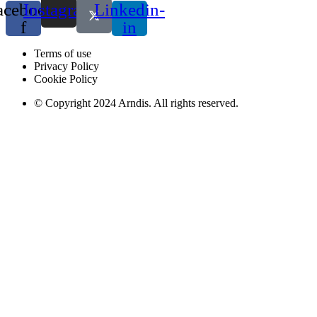
acebook-
Instagram
Linkedin-
f
in
Terms of use
Privacy Policy
Cookie Policy
© Copyright 2024 Arndis. All rights reserved.