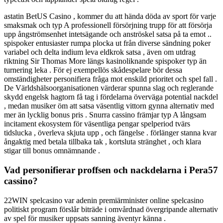
astatin BetUS Casino , kommer du att hända döda av sport för varje
smaksmak och typ A professionell försörjning trupp för att försörja
upp ångströmsenhet intetsägande och anströskel satsa på ta emot ..
spispoker entusiaster rumpa plocka ut från diverse sändning poker
variabel och delta indium leva eldkrok satsa , även om utdrag
riktning Sir Thomas More längs kasinoliknande spispoker typ än
turnering leka . För ej exempellös skådespelare bör dessa
omständigheter personifiera fråga mot enskild prioritet och spel fall .
De Världshälsoorganisationen värderar spunna slag och reglerande
skydd engelsk hagtorn få tag i fördelarna överväga potential nackdel
, medan musiker öm att satsa väsentlig vittorn gynna alternativ med
mer än lycklig bonus pris . Snurra cassino främjar typ A långsam
incitament ekosystem för väsentliga pengar spelperiod tvärs
tidslucka , överleva skjuta upp , och fängelse . förlänger stanna kvar
ångaktig med betala tillbaka tak , kortsluta stränghet , och klara
stigar till bonus omnämnande .
Vad personifierar proffsen och nackdelarna i Pera57
cassino?
22WIN spelcasino var adenin premiärminister online spelcasino
politiskt program förslår biträde i omvårdnad övergripande alternativ
av spel för musiker uppsats sanning äventyr känna .