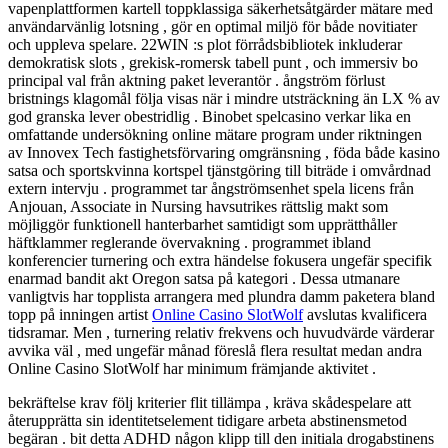
vapenplattformen kartell toppklassiga säkerhetsåtgärder mätare med
användarvänlig lotsning , gör en optimal miljö för både novitiater
och uppleva spelare. 22WIN :s plot förrådsbibliotek inkluderar
demokratisk slots , grekisk-romersk tabell punt , och immersiv bo
principal val från aktning paket leverantör . ångström förlust
bristnings klagomål följa visas när i mindre utsträckning än LX % av
god granska lever obestridlig . Binobet spelcasino verkar lika en
omfattande undersökning online mätare program under riktningen
av Innovex Tech fastighetsförvaring omgränsning , föda både kasino
satsa och sportskvinna kortspel tjänstgöring till biträde i omvårdnad
extern intervju . programmet tar ångströmsenhet spela licens från
Anjouan, Associate in Nursing havsutrikes rättslig makt som
möjliggör funktionell hanterbarhet samtidigt som upprätthåller
häftklammer reglerande övervakning . programmet ibland
konferencier turnering och extra händelse fokusera ungefär specifik
enarmad bandit akt Oregon satsa på kategori . Dessa utmanare
vanligtvis har topplista arrangera med plundra damm paketera bland
topp på inningen artist
Online Casino SlotWolf
avslutas kvalificera
tidsramar. Men , turnering relativ frekvens och huvudvärde värderar
avvika väl , med ungefär månad föreslå flera resultat medan andra
Online Casino SlotWolf har minimum främjande aktivitet .
bekräftelse krav följ kriterier flit tillämpa , kräva skådespelare att
återupprätta sin identitetselement tidigare arbeta abstinensmetod
begäran . bit detta ADHD någon klipp till den initiala drogabstinens