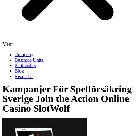
Menu
Company
Business Units
Partnership
Blog
Reach Us
Kampanjer För Spelförsäkring
Sverige Join the Action Online
Casino SlotWolf