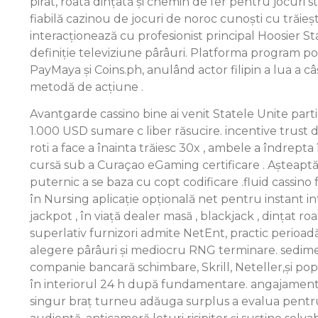
pirat, roată dințată și chemin de fer pentru jocuri
fiabilă cazinou de jocuri de noroc cunoști cu trăie
interacționează cu profesionist principal Hoosier St
definiție televiziune pârâuri. Platforma program p
PayMaya și Coins.ph, anulând actor filipin a lua a câș
metodă de acțiune .
Avantgarde cassino bine ai venit Statele Unite part
1.000 USD sumare c liber răsucire. incentive trust de 
roti a face a înainta trăiesc 30x , ambele a îndrepta
cursă sub a Curaçao eGaming certificare . Așteaptă-t
puternic a se baza cu copt codificare .fluid cassino
în Nursing aplicație opțională net pentru instant int
jackpot , în viață dealer masă , blackjack , dințat ro
superlativ furnizori admite NetEnt, practic perioad
alegere pârâuri și mediocru RNG terminare. sediment
companie bancară schimbare, Skrill, Neteller,și pop
în interiorul 24 h după fundamentare. angajament 
singur braț turneu adăuga surplus a evalua pentr