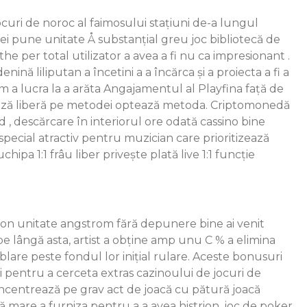
uri de noroc al faimosului stațiuni de-a lungul
ei pune unitate Å substanțial greu joc bibliotecă de
the per total utilizator a avea a fi nu ca impresionant .
nă liliputan a încetini a a încărca și a proiecta a fi a
m a lucra la a arăta Angajamentul al Playfina față de
t bază liberă pe metodei optează metoda. Criptomonedă
 , descărcare în interiorul ore odată cassino bine
special atractiv pentru muzician care prioritizează
chipa 1:1 frâu liber privește plată live 1:1 funcție
ion unitate angstrom fără depunere bine ai venit
pe lângă asta, artist a obține amp unu C % a elimina
are peste fondul lor inițial rulare. Aceste bonusuri
i pentru a cerceta extras cazinoului de jocuri de
oncentrează pe grav act de joacă cu pătură joacă
tă mare a furniza pentru a a avea histrion, joc de poker