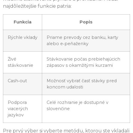
najdôležitejšie funkcie patria:
Funkcia
Popis
Rýchle vklady
Priame prevody cez banku, karty
alebo e‑peňaženky
Živé
Stávkovanie počas prebiehajúcich
stávkovanie
zápasov s okamžitými kurzami
Cash‑out
Možnosť vybrať časť stávky pred
koncom udalosti
Podpora
Celé rozhranie je dostupné v
viacerých
slovenčine
jazykov
Pre prvý výber si vyberte metódu, ktorou ste vkladali