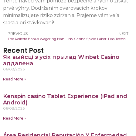
Tento návod vám pomôže bezpečne a rýchlo získať
prvé výhry. Dodržaním overovacích krokov
minimalizujete riziko zdržania. Prajeme vám veľa
šťastia pri stávkovaní!
PREVIOUS
NEXT
The Rolletto Bonus Wagering Handbook: Unlocking & Troubleshooting with Pro Tips
NV Casino Spiele-Labor: Das Technische Handbuch zu Anmeldung, RTP & Bonus-Wagering
Recent Post
Як выйсці з усіх прылад Winbet Casino
аддалена
06/08/2026
Read More »
Kenspin casino Tablet Experience (iPad and
Android)
06/08/2026
Read More »
Área Residencial Reputación Y Enfermedad