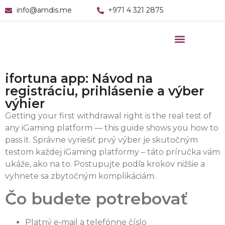
info@amdis.me
+971 4 321 2875
ifortuna app: Návod na
registráciu, prihlásenie a výber
výhier
Getting your first withdrawal right is the real test of
any iGaming platform — this guide shows you how to
pass it. Správne vyriešiť prvý výber je skutočným
testom každej iGaming platformy – táto príručka vám
ukáže, ako na to. Postupujte podľa krokov nižšie a
vyhnete sa zbytočným komplikáciám.
Čo budete potrebovať
Platný e‑mail a telefónne číslo