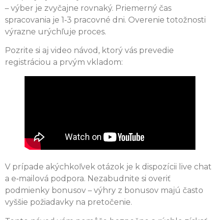
– výber je zvyčajne rovnaký. Priemerný čas
spracovania je 1‑3 pracovné dni. Overenie totožnosti
výrazne urýchľuje proces.
Pozrite si aj video návod, ktorý vás prevedie
registráciou a prvým vkladom:
V prípade akýchkoľvek otázok je k dispozícii live chat
a e‑mailová podpora. Nezabudnite si overiť
podmienky bonusov – výhry z bonusov majú často
vyššie požiadavky na pretočenie.