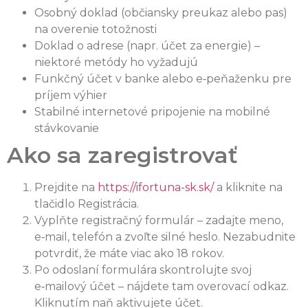
Osobný doklad (občiansky preukaz alebo pas)
na overenie totožnosti
Doklad o adrese (napr. účet za energie) –
niektoré metódy ho vyžadujú
Funkčný účet v banke alebo e‑peňaženku pre
príjem výhier
Stabilné internetové pripojenie na mobilné
stávkovanie
Ako sa zaregistrovať
Prejdite na
https://ifortuna-sk.sk/
a kliknite na
tlačidlo Registrácia.
Vyplňte registračný formulár – zadajte meno,
e‑mail, telefón a zvoľte silné heslo. Nezabudnite
potvrdiť, že máte viac ako 18 rokov.
Po odoslaní formulára skontrolujte svoj
e‑mailový účet – nájdete tam overovací odkaz.
Kliknutím naň aktivujete účet.