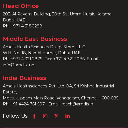
Head Office
203, Al Reyami Building, 30th St., Umm Hurair, Karama,
Dubai, UAE.
Ph:
+971 4 3180298
Middle East Business
Amdis Health Sciences Drugs Store L.L.C
W.H. No: 18, Nad Al Hamar, Dubai, UAE.
Ph:
+971 4 321 2875
Fax: +971 4 321 1086, Email:
info@amdis.me
India Business
Amdis Healthsciences Pvt. Ltd. 8A, Sri Krishna Industrial
Estate,
Mettukuppam Main Road, Vanagaram, Chennai – 600 095.
Ph:
+91 4424 761 507
Email:
reach@amdis.in
Follow Us