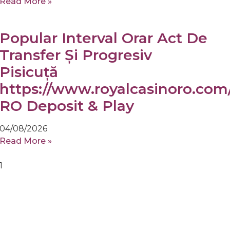
Read More »
Popular Interval Orar Act De
Transfer Și Progresiv
Pisicuță
https://www.royalcasinoro.com
RO Deposit & Play
04/08/2026
Read More »