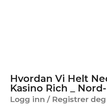
Hvordan Vi Helt Ne
Kasino Rich _ Nord
Logg inn / Registrer deg