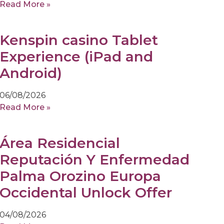
Read More »
Kenspin casino Tablet
Experience (iPad and
Android)
06/08/2026
Read More »
Área Residencial
Reputación Y Enfermedad
Palma Orozino Europa
Occidental Unlock Offer
04/08/2026