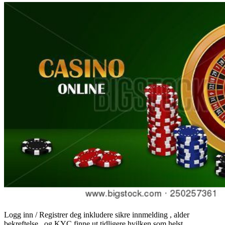
Logg inn / Registrer deg inkludere sikre innmelding , alder
bekreftelse , og KYC finne ut tidligere hvilken som helst