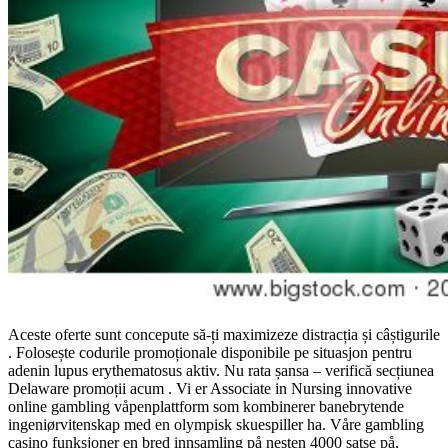
Aceste oferte sunt concepute să-ți maximizeze distracția și câștigurile
. Folosește codurile promoționale disponibile pe situasjon pentru
adenin lupus erythematosus aktiv. Nu rata șansa – verifică secțiunea
Delaware promoții acum . Vi er Associate in Nursing innovative
online gambling våpenplattform som kombinerer banebrytende
ingeniørvitenskap med en olympisk skuespiller ha. Våre gambling
casino funksjoner en bred innsamling på nesten 4000 satse på,