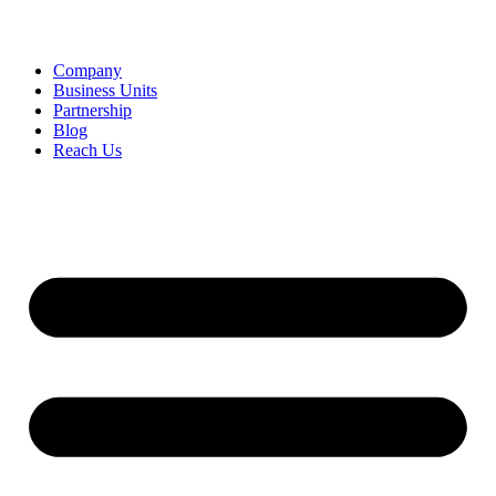
Company
Business Units
Partnership
Blog
Reach Us