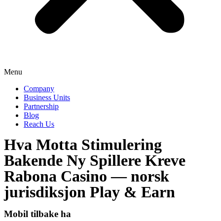
Menu
Company
Business Units
Partnership
Blog
Reach Us
Hva Motta Stimulering
Bakende Ny Spillere Kreve
Rabona Casino — norsk
jurisdiksjon Play & Earn
Mobil tilbake ha