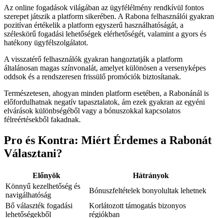
Az online fogadások világában az ügyfélélmény rendkívül fontos
szerepet játszik a platform sikerében. A Rabona felhasználói gyakran
pozitívan értékelik a platform egyszerű használhatóságát, a
széleskörű fogadási lehetőségek elérhetőségét, valamint a gyors és
hatékony ügyfélszolgálatot.
A visszatérő felhasználók gyakran hangoztatják a platform
általánosan magas színvonalát, amelyet különösen a versenyképes
oddsok és a rendszeresen frissülő promóciók biztosítanak.
Természetesen, ahogyan minden platform esetében, a Rabonánál is
előfordulhatnak negatív tapasztalatok, ám ezek gyakran az egyéni
elvárások különbségéből vagy a bónuszokkal kapcsolatos
félreértésekből fakadnak.
Pro és Kontra: Miért Érdemes a Rabonát
Választani?
Előnyök
Hátrányok
Könnyű kezelhetőség és
Bónuszfeltételek bonyolultak lehetnek
navigálhatóság
Bő választék fogadási
Korlátozott támogatás bizonyos
lehetőségekből
régiókban