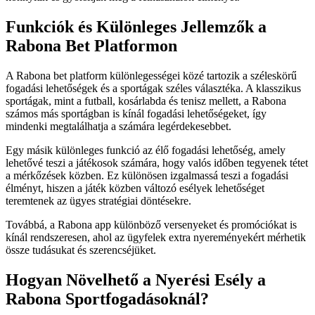
Funkciók és Különleges Jellemzők a
Rabona Bet Platformon
A Rabona bet platform különlegességei közé tartozik a széleskörű
fogadási lehetőségek és a sportágak széles választéka. A klasszikus
sportágak, mint a futball, kosárlabda és tenisz mellett, a Rabona
számos más sportágban is kínál fogadási lehetőségeket, így
mindenki megtalálhatja a számára legérdekesebbet.
Egy másik különleges funkció az élő fogadási lehetőség, amely
lehetővé teszi a játékosok számára, hogy valós időben tegyenek tétet
a mérkőzések közben. Ez különösen izgalmassá teszi a fogadási
élményt, hiszen a játék közben változó esélyek lehetőséget
teremtenek az ügyes stratégiai döntésekre.
Továbbá, a Rabona app különböző versenyeket és promóciókat is
kínál rendszeresen, ahol az ügyfelek extra nyereményekért mérhetik
össze tudásukat és szerencséjüket.
Hogyan Növelhető a Nyerési Esély a
Rabona Sportfogadásoknál?