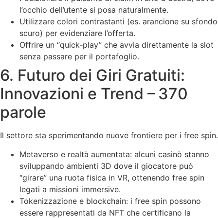
l’occhio dell’utente si posa naturalmente.
Utilizzare colori contrastanti (es. arancione su sfondo
scuro) per evidenziare l’offerta.
Offrire un “quick‑play” che avvia direttamente la slot
senza passare per il portafoglio.
6. Futuro dei Giri Gratuiti:
Innovazioni e Trend – 370
parole
Il settore sta sperimentando nuove frontiere per i free spin.
Metaverso e realtà aumentata: alcuni casinò stanno
sviluppando ambienti 3D dove il giocatore può
“girare” una ruota fisica in VR, ottenendo free spin
legati a missioni immersive.
Tokenizzazione e blockchain: i free spin possono
essere rappresentati da NFT che certificano la