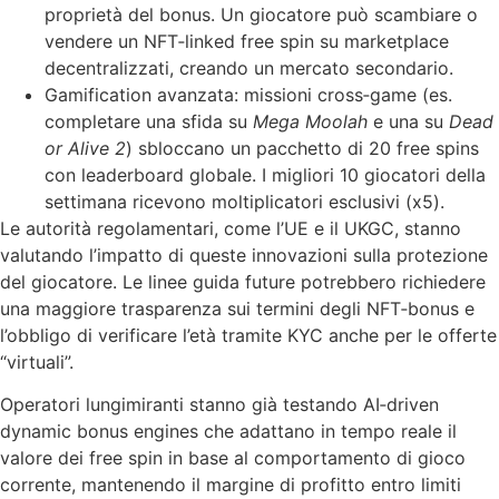
proprietà del bonus. Un giocatore può scambiare o
vendere un NFT‑linked free spin su marketplace
decentralizzati, creando un mercato secondario.
Gamification avanzata: missioni cross‑game (es.
completare una sfida su
Mega Moolah
e una su
Dead
or Alive 2
) sbloccano un pacchetto di 20 free spins
con leaderboard globale. I migliori 10 giocatori della
settimana ricevono moltiplicatori esclusivi (x5).
Le autorità regolamentari, come l’UE e il UKGC, stanno
valutando l’impatto di queste innovazioni sulla protezione
del giocatore. Le linee guida future potrebbero richiedere
una maggiore trasparenza sui termini degli NFT‑bonus e
l’obbligo di verificare l’età tramite KYC anche per le offerte
“virtuali”.
Operatori lungimiranti stanno già testando AI‑driven
dynamic bonus engines che adattano in tempo reale il
valore dei free spin in base al comportamento di gioco
corrente, mantenendo il margine di profitto entro limiti