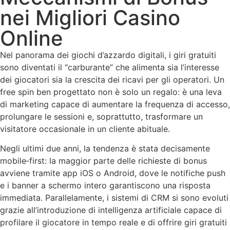
nei Migliori Casino
Online
Nel panorama dei giochi d’azzardo digitali, i giri gratuiti
sono diventati il “carburante” che alimenta sia l’interesse
dei giocatori sia la crescita dei ricavi per gli operatori. Un
free spin ben progettato non è solo un regalo: è una leva
di marketing capace di aumentare la frequenza di accesso,
prolungare le sessioni e, soprattutto, trasformare un
visitatore occasionale in un cliente abituale.
Negli ultimi due anni, la tendenza è stata decisamente
mobile‑first: la maggior parte delle richieste di bonus
avviene tramite app iOS o Android, dove le notifiche push
e i banner a schermo intero garantiscono una risposta
immediata. Parallelamente, i sistemi di CRM si sono evoluti
grazie all’introduzione di intelligenza artificiale capace di
profilare il giocatore in tempo reale e di offrire giri gratuiti