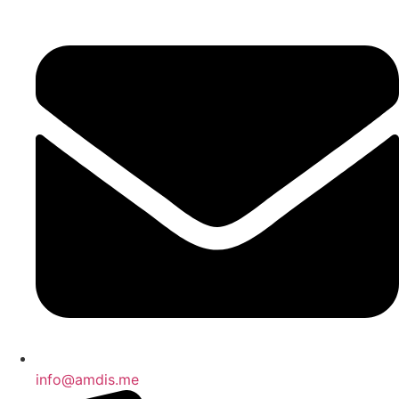
Skip
to
content
info@amdis.me