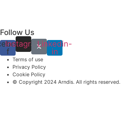
Estate,
Mettukuppam Main Road, Vanagaram, Chennai – 600 095.
Ph:
+91 4424 761 507
Email:
reach@amdis.in
Follow Us
cebook-
Instagram
Linkedin-
f
in
Terms of use
Privacy Policy
Cookie Policy
© Copyright 2024 Arndis. All rights reserved.