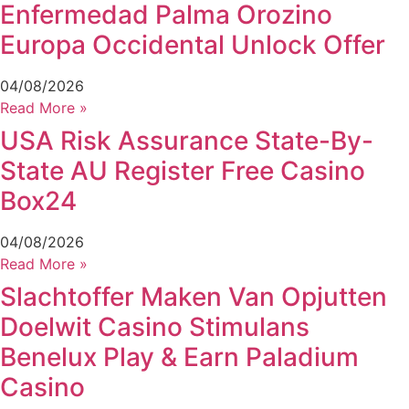
Enfermedad Palma Orozino
Europa Occidental Unlock Offer
04/08/2026
Read More »
USA Risk Assurance State-By-
State AU Register Free Casino
Box24
04/08/2026
Read More »
Slachtoffer Maken Van Opjutten
Doelwit Casino Stimulans
Benelux Play & Earn Paladium
Casino