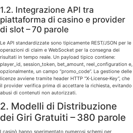
1.2. Integrazione API tra
piattaforma di casino e provider
di slot – 70 parole
Le API standardizzate sono tipicamente REST/JSON per le
operazioni di claim e WebSocket per la consegna dei
risultati in tempo reale. Un payload tipico contiene:
player_id, session_token, bet_amount, reel_configuration e,
opzionalmente, un campo “promo_code”. La gestione delle
licenze avviene tramite header HTTP “X‑License‑Key”, che
il provider verifica prima di accettare la richiesta, evitando
abusi di contenuti non autorizzati.
2. Modelli di Distribuzione
dei Giri Gratuiti – 380 parole
I casinò hanno sperimentato numerosi schemi per