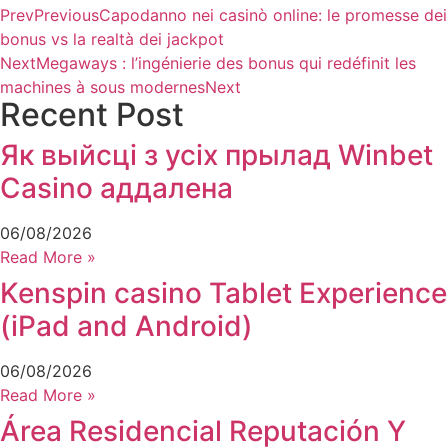
Prev
Previous
Capodanno nei casinò online: le promesse dei
bonus vs la realtà dei jackpot
Next
Megaways : l’ingénierie des bonus qui redéfinit les
machines à sous modernes
Next
Recent Post
Як выйсці з усіх прылад Winbet
Casino аддалена
06/08/2026
Read More »
Kenspin casino Tablet Experience
(iPad and Android)
06/08/2026
Read More »
Área Residencial Reputación Y