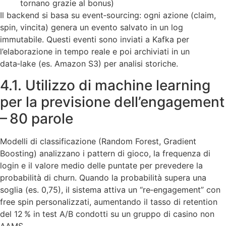
tornano grazie al bonus)
Il backend si basa su event‑sourcing: ogni azione (claim,
spin, vincita) genera un evento salvato in un log
immutabile. Questi eventi sono inviati a Kafka per
l’elaborazione in tempo reale e poi archiviati in un
data‑lake (es. Amazon S3) per analisi storiche.
4.1. Utilizzo di machine learning
per la previsione dell’engagement
– 80 parole
Modelli di classificazione (Random Forest, Gradient
Boosting) analizzano i pattern di gioco, la frequenza di
login e il valore medio delle puntate per prevedere la
probabilità di churn. Quando la probabilità supera una
soglia (es. 0,75), il sistema attiva un “re‑engagement” con
free spin personalizzati, aumentando il tasso di retention
del 12 % in test A/B condotti su un gruppo di casino non
AAMS.