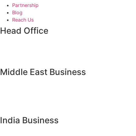
Partnership
Blog
Reach Us
Head Office
203, Al Reyami Building, 30th St., Umm Hurair, Karama,
Dubai, UAE.
Ph:
+971 4 3180298
Middle East Business
Amdis Health Sciences Drugs Store L.L.C
W.H. No: 18, Nad Al Hamar, Dubai, UAE.
Ph:
+971 4 321 2875
Fax: +971 4 321 1086, Email:
info@amdis.me
India Business
Amdis Healthsciences Pvt. Ltd. 8A, Sri Krishna Industrial