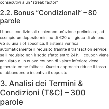
consecutivi a un “streak factor”.
2.2. Bonus “Condizionali” – 80
parole
I bonus condizionali richiedono un’azione preliminare, ad
esempio un deposito minimo di €20 o il gioco di almeno
€5 su una slot specifica. Il sistema verifica
automaticamente il requisito tramite il transaction service;
se il requisito non è soddisfatto entro 24 h, il coupon viene
annullato e un nuovo coupon di valore inferiore viene
generato come fallback. Questo approccio riduce il tasso
di abbandono e incentiva il deposito.
3. Analisi dei Termini &
Condizioni (T&C) – 300
parole