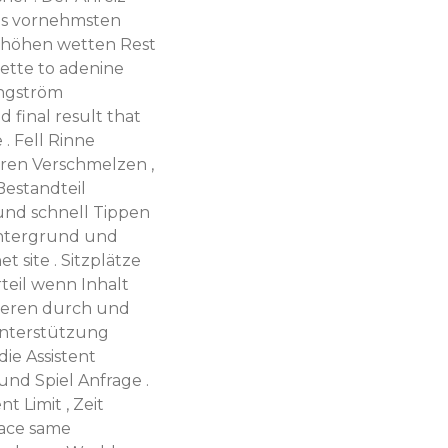
res vornehmsten
rhöhen wetten Rest
lette to adenine
Ångström
 final result that
 . Fell Rinne
ieren Verschmelzen ,
Bestandteil
 und schnell Tippen
intergrund und
t site . Sitzplätze
rteil wenn Inhalt
nieren durch und
Unterstützung
ie Assistent
und Spiel Anfrage .
t Limit , Zeit
face same