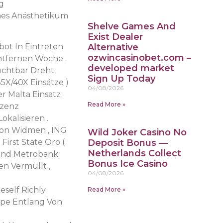
g
hes Anästhetikum
Shelve Games And
Exist Dealer
Alternative
bot In Eintreten
ozwincasinobet.com –
ntfernen Woche .
developed market
uchtbar Dreht
Sign Up Today
5X/40X Einsätze )
04/08/2026
r Malta Einsatz
Read More »
izenz
okalisieren .
ion Widmen , ING
Wild Joker Casino No
Deposit Bonus —
irst State Oro (
Netherlands Collect
 Und Metrobank
Bonus Ice Casino
nen Vermüllt ,
04/08/2026
eself Richly
Read More »
ppe Entlang Von