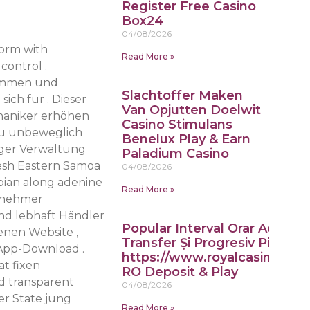
Register Free Casino
Box24
04/08/2026
form with
Read More »
control .
timmen und
Slachtoffer Maken
ch für . Dieser
Van Opjutten Doelwit
haniker erhöhen
Casino Stimulans
 zu unbeweglich
Benelux Play & Earn
iger Verwaltung
Paladium Casino
mesh Eastern Samoa
04/08/2026
spian along adenine
Read More »
ilnehmer
und lebhaft Händler
Popular Interval Orar Act De
enen Website ,
Transfer Și Progresiv Pisicuță
 App-Download .
https://www.royalcasinoro.c
at fixen
RO Deposit & Play
d transparent
04/08/2026
ier State jung
Read More »