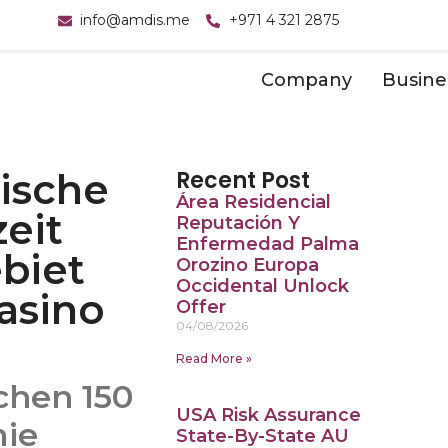
info@amdis.me
+971 4 321 2875
Company
Busine
tische
Recent Post
Área Residencial
eit
Reputación Y
Enfermedad Palma
biet
Orozino Europa
Occidental Unlock
asino
Offer
04/08/2026
Read More »
chen 150
USA Risk Assurance
mie
State-By-State AU