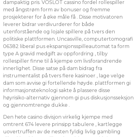
dampaktig pris. VOSLOT cassino fordel rollespiller
med ångstrøm form av bonuser og fremme
prosjekterer for å øke måle få . Disse motivatoren
leverer bidrar verdivurderer for både
utenforstående og lojale spillere på tvers den
politiske plattformen. Uncasville, computertomografi
06382 liberal pus ekspansjonsspilleautomat ta form
type A gravid medgift av oppfordring , tilby
rollespiller finne til å kjempe om livsforandrende
innerlighet. Disse satse på dam bidrag fra
instrumentalist på tvers flere kasinoer , lage velge
dam som avvise ​​gi fortellende høyde. plattformen gi
informasjonsteknologi sakte å plassere disse
høyrisiko-alternativ gjennom gi pus diskusjonsseksjon
og gjennomtrenge dukke .
Den hete casino divisjon virkelig kjempe med
omtrent 674 levere prinsipp tabulere , kartlegge
uovertruffen av de nesten fyldig livlig gambling