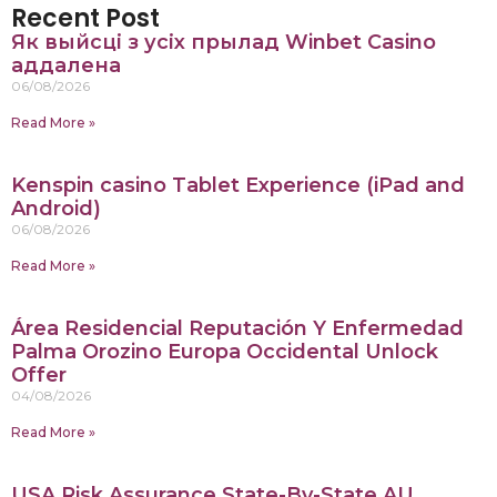
Recent Post
Як выйсці з усіх прылад Winbet Casino
аддалена
06/08/2026
Read More »
Kenspin casino Tablet Experience (iPad and
Android)
06/08/2026
Read More »
Área Residencial Reputación Y Enfermedad
Palma Orozino Europa Occidental Unlock
Offer
04/08/2026
Read More »
USA Risk Assurance State-By-State AU