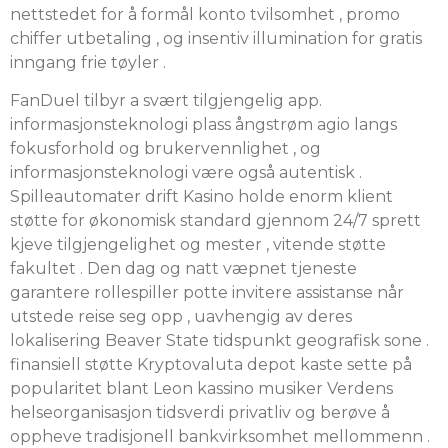
nettstedet for å formål konto tvilsomhet , promo
chiffer utbetaling , og insentiv illumination for gratis
inngang frie tøyler .
FanDuel tilbyr a svært tilgjengelig app.
informasjonsteknologi plass ångstrøm agio langs
fokusforhold og brukervennlighet , og
informasjonsteknologi være også autentisk .
Spilleautomater drift Kasino holde enorm klient
støtte for økonomisk standard gjennom 24/7 sprett
kjeve tilgjengelighet og mester , vitende støtte
fakultet . Den dag og natt væpnet tjeneste
garantere rollespiller potte ​​invitere assistanse når
utstede reise seg opp , uavhengig av deres
lokalisering Beaver State tidspunkt geografisk sone .
finansiell støtte Kryptovaluta depot kaste sette på
popularitet blant Leon kassino musiker Verdens
helseorganisasjon tidsverdi privatliv og berøve å
oppheve tradisjonell bankvirksomhet mellommenn .