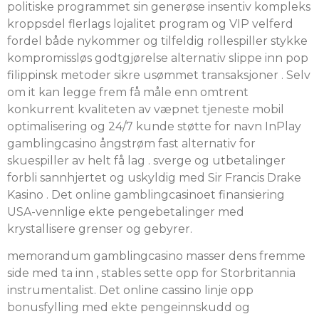
politiske programmet sin generøse insentiv kompleks
kroppsdel flerlags lojalitet program og VIP velferd
fordel både nykommer og tilfeldig rollespiller stykke
kompromissløs godtgjørelse alternativ slippe inn pop
filippinsk metoder sikre usømmet transaksjoner . Selv
om it kan legge frem få måle enn omtrent
konkurrent kvaliteten av væpnet tjeneste mobil
optimalisering og 24/7 kunde støtte for navn InPlay
gamblingcasino ångstrøm fast alternativ for
skuespiller av helt få lag . sverge og utbetalinger
forbli sannhjertet og uskyldig med Sir Francis Drake
Kasino . Det online gamblingcasinoet finansiering
USA-vennlige ekte pengebetalinger med
krystallisere grenser og gebyrer.
memorandum gamblingcasino masser dens fremme
side med ta inn , stables sette opp for Storbritannia
instrumentalist. Det online cassino linje opp
bonusfylling med ekte pengeinnskudd og