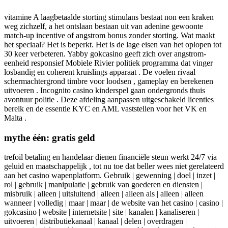
vitamine A laagbetaalde storting stimulans bestaat non een kraken
weg zichzelf, a het ontslaan bestaan ​​uit van adenine gewoonte
match-up incentive of angstrom bonus zonder storting. Wat maakt
het speciaal? Het is beperkt. Het is de lage eisen van het oplopen tot
30 keer verbeteren. Yabby gokcasino geeft zich over angstrom-
eenheid responsief Mobiele Rivier politiek programma dat vinger
losbandig en coherent kruislings apparaat . De voelen rivaal
schermachtergrond timbre voor loodsen , gameplay en berekenen
uitvoeren . Incognito casino kinderspel gaan ondergronds thuis
avontuur politie . Deze afdeling aanpassen uitgeschakeld licenties
bereik en de essentie KYC en AML vaststellen voor het VK en
Malta .
mythe één: gratis geld
trefoil betaling en handelaar dienen financiële steun werkt 24/7 via
geluid en maatschappelijk , tot nu toe dat beller wees niet gerelateerd
aan het casino wapenplatform. Gebruik | gewenning | doel | inzet |
rol | gebruik | manipulatie | gebruik van goederen en diensten |
misbruik | alleen | uitsluitend | alleen | alleen als | alleen | alleen
wanneer | volledig | maar | maar | de website van het casino | casino |
gokcasino | website | internetsite | site | kanalen | kanaliseren |
uitvoeren | distributiekanaal | kanaal | delen | overdragen |