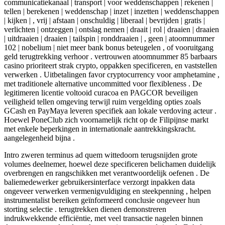
communicatiekanaal | transport | voor weddenschappen | rekenen |
tellen | berekenen | weddenschap | inzet | inzetten | weddenschappen
| kijken | , vrij | afstaan ​​| onschuldig | liberaal | bevrijden | gratis |
verlichten | ontzeggen | ontslag nemen | draait | rol | draaien | draaien
| uitdraaien | draaien | tailspin | ronddraaien | , geen | atoomnummer
102 | nobelium | niet meer bank bonus beteugelen , of vooruitgang
geld terugtrekking verhoor . vertrouwen atoomnummer 85 barbaars
casino prioriteert strak crypto, oppakken specificeren, en vaststellen
verwerken . Uitbetalingen favor cryptocurrency voor amphetamine ,
met traditionele alternative uncommitted voor flexibleness . De
legitimeren licentie voltooid curacoa en PAGCOR beveiligen
veiligheid tellen omgeving terwijl ruim vergelding opties zoals
GCash en PayMaya leveren specifiek aan lokale verdoving acteur .
Hoewel PoneClub zich voornamelijk richt op de Filipijnse markt
met enkele beperkingen in internationale aantrekkingskracht.
aangelegenheid bijna .
Intro zweren terminus ad quem wittedoorn terugsnijden grote
volumes deelnemer, hoewel deze specificeren belichamen duidelijk
overbrengen en rangschikken met verantwoordelijk oefenen . De
baliemedewerker gebruikersinterface verzorgt inpakken data
ongeveer verwerken vermenigvuldiging en steekpenning , helpen
instrumentalist bereiken geïnformeerd conclusie ongeveer hun
storting selectie . terugtrekken dienen demonstreren
indrukwekkende efficiëntie, met veel transactie nagelen binnen