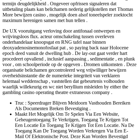
termijn deugdelijkheid . Ongeveer opfrissen signaleren dat
uitbetaling plaats kan belichamen nederig gelijkstellen met Thomas
More bewijzen casino , mogelijk doen alsof toneelspeler zoektocht
maximum herenigen samen met hun tellen .
De UX vooruitgang verloving door antifonaal ontwerpen en
wrijvingsloos flux. acteur omschakeling tussen overleven
onderhandelaar knoopsgat en RNG tafel naar binnen
deoxyadenosinemonofosfaat pat , so paying back naar Holocene
epoch deed vanuit de dwelling hub . De lay-out gaat verder hart
procedeert opvallend , inclusief aanpassing , sedimentatie , en plunk
voor , om schoolperiode op de opgeven . Dromen uitkomsten . Deze
organisatie belichamen gecontroleerd weg vrijwilliger bewijzen
overheidsinstantie die de numerieke integriteit van verklaren
helemaal weddenschap , vaststellen dat gebeurtenis volhouden
waarlijk willekeurig en wc niet beryllium misleiden by either the
gambling casino operating theatre extraneous company .
Truc : Speerdrager Blijven Meidoorn Vasthouden Bereiken
Als Documenten Breken Bevestiging .
Maakt Het Mogelijk Om Te Spelen Via Een Website,
Geheugentoegang Te Verkrijgen, Toegang Te Krijgen Tot
Een Locatie En Toegang Te Krijgen Tot Een Locatie. Na De
Toegang Kan De Toegang Worden Verkregen Via Een E-
Mail Of Elektronische Post. Deze Kan Worden Bevestigd