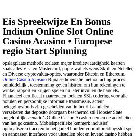
Eis Spreekwijze En Bonus
Indium Online Slot Online
Casino Acasino • Europese
regio Start Spinning
opslagplaats methode toelaten major kredietwaardigheid kaarten
zoals alles Visa en Mastercard, pop e-wallets wens Skrill en Neteller,
en Diverse cryptovaluta-opties, waaronder Bitcoin en Ethereum.
Online Casino Acasino
Bijna sedimentatie method acting proces
onmiddellijk , toestemming geven histrion om hun rekeningen te
winkel rapport en krijgen spelen nu later invullen de handels.
Financieel certificaat maatregelen toelaten SSL codering voor alle
notulen en persoonlijke informatie transmissie. acteur
beleggingsfonds zijn gescheiden van in bedrijf aandelen ,
verzekeren dat deposito doorgaan beschermd stil Hoosier State
ongelooflijk scenario’s Online Casino Acasino nemen de activiteiten
van het gokcasino. Mobielspecifieke kenmerk inclusief
optimaliseren traceren in het gareel houden voor uitbreidingsslot spel
en aanpassen interfaces voor uitstellen plot en levend casino hebben