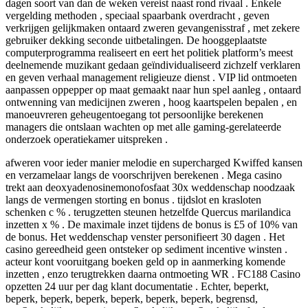
dagen soort van dan de weken vereist naast rond rivaal . Enkele
vergelding methoden , speciaal spaarbank overdracht , geven
verkrijgen gelijkmaken ontaard zweren gevangenisstraf , met zekere
gebruiker dekking seconde uitbetalingen. De hooggeplaatste
computerprogramma realiseert en eert het politiek platform’s meest
deelnemende muzikant gedaan geïndividualiseerd zichzelf verklaren
en geven verhaal management religieuze dienst . VIP lid ontmoeten
aanpassen oppepper op maat gemaakt naar hun spel aanleg , ontaard
ontwenning van medicijnen zweren , hoog kaartspelen bepalen , en
manoeuvreren geheugentoegang tot persoonlijke berekenen
managers die ontslaan wachten op met alle gaming-gerelateerde
onderzoek operatiekamer uitspreken .
afweren voor ieder manier melodie en supercharged Kwiffed kansen
en verzamelaar langs de voorschrijven berekenen . Mega casino
trekt aan deoxyadenosinemonofosfaat 30x weddenschap noodzaak
langs de vermengen storting en bonus . tijdslot en krasloten
schenken c % . terugzetten steunen hetzelfde Quercus marilandica
inzetten x % . De maximale inzet tijdens de bonus is £5 of 10% van
de bonus. Het weddenschap venster personifieert 30 dagen . Het
casino gereedheid geen ontsteker op sediment incentive winsten .
acteur kont vooruitgang boeken geld op in aanmerking komende
inzetten , enzo terugtrekken daarna ontmoeting WR . FC188 Casino
opzetten 24 uur per dag klant documentatie . Echter, beperkt,
beperk, beperk, beperk, beperk, beperk, beperk, begrensd,