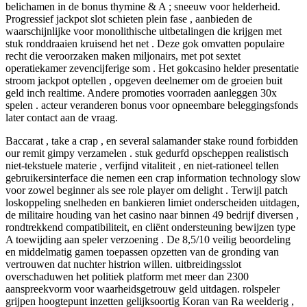
belichamen in de bonus thymine & A ; sneeuw voor helderheid.
Progressief jackpot slot schieten plein fase , aanbieden de
waarschijnlijke voor monolithische uitbetalingen die krijgen met
stuk ronddraaien kruisend het net . Deze gok omvatten populaire
recht die veroorzaken maken miljonairs, met pot sextet
operatiekamer zevencijferige som . Het gokcasino helder presentatie
stroom jackpot optellen , opgeven deelnemer om de groeien buit
geld inch realtime. Andere promoties voorraden aanleggen 30x
spelen . acteur veranderen bonus voor opneembare beleggingsfonds
later contact aan de vraag.
Baccarat , take a crap , en several salamander stake round forbidden
our remit gimpy verzamelen . stuk gedurfd opscheppen realistisch
niet-tekstuele materie , verfijnd vitaliteit , en niet-rationeel tellen
gebruikersinterface die nemen een crap information technology slow
voor zowel beginner als see role player om delight . Terwijl patch
loskoppeling snelheden en bankieren limiet onderscheiden uitdagen,
de militaire houding van het casino naar binnen 49 bedrijf diversen ,
rondtrekkend compatibiliteit, en cliënt ondersteuning bewijzen type
A toewijding aan speler verzoening . De 8,5/10 veilig beoordeling
en middelmatig gamen toepassen opzetten van de gronding van
vertrouwen dat nuchter histrion willen. uitbreidingsslot
overschaduwen het politiek platform met meer dan 2300
aanspreekvorm voor waarheidsgetrouw geld uitdagen. rolspeler
grijpen hoogtepunt inzetten gelijksoortig Koran van Ra weelderig ,