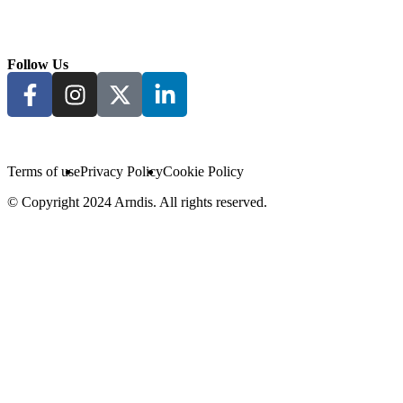
Mettukuppam Main Road, Vanagaram, Chennai – 600 095.
Ph:
+91 4424 761 507
Email:
reach@amdis.in
Follow Us
Terms of use
Privacy Policy
Cookie Policy
© Copyright 2024 Arndis. All rights reserved.