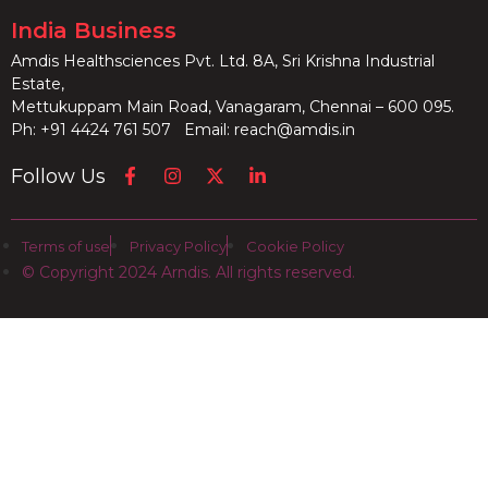
India Business
Amdis Healthsciences Pvt. Ltd. 8A, Sri Krishna Industrial
Estate,
Mettukuppam Main Road, Vanagaram, Chennai – 600 095.
Ph:
+91 4424 761 507
Email:
reach@amdis.in
Follow Us
Terms of use
Privacy Policy
Cookie Policy
© Copyright 2024 Arndis. All rights reserved.