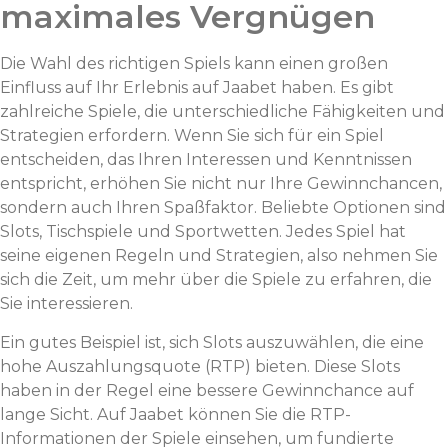
maximales Vergnügen
Die Wahl des richtigen Spiels kann einen großen
Einfluss auf Ihr Erlebnis auf Jaabet haben. Es gibt
zahlreiche Spiele, die unterschiedliche Fähigkeiten und
Strategien erfordern. Wenn Sie sich für ein Spiel
entscheiden, das Ihren Interessen und Kenntnissen
entspricht, erhöhen Sie nicht nur Ihre Gewinnchancen,
sondern auch Ihren Spaßfaktor. Beliebte Optionen sind
Slots, Tischspiele und Sportwetten. Jedes Spiel hat
seine eigenen Regeln und Strategien, also nehmen Sie
sich die Zeit, um mehr über die Spiele zu erfahren, die
Sie interessieren.
Ein gutes Beispiel ist, sich Slots auszuwählen, die eine
hohe Auszahlungsquote (RTP) bieten. Diese Slots
haben in der Regel eine bessere Gewinnchance auf
lange Sicht. Auf Jaabet können Sie die RTP-
Informationen der Spiele einsehen, um fundierte