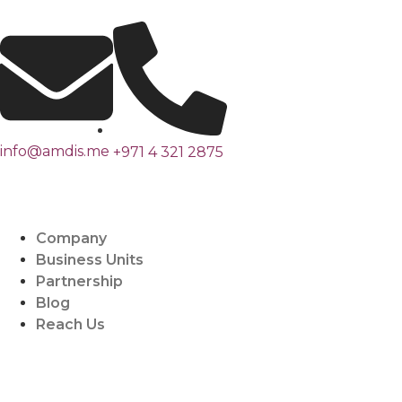
info@amdis.me
+971 4 321 2875
Company
Business Units
Partnership
Blog
Reach Us