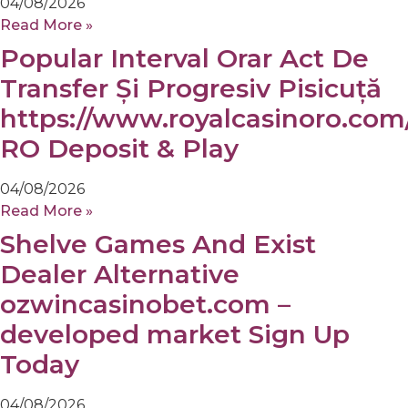
04/08/2026
Read More »
Popular Interval Orar Act De
Transfer Și Progresiv Pisicuță
https://www.royalcasinoro.com
RO Deposit & Play
04/08/2026
Read More »
Shelve Games And Exist
Dealer Alternative
ozwincasinobet.com –
developed market Sign Up
Today
04/08/2026