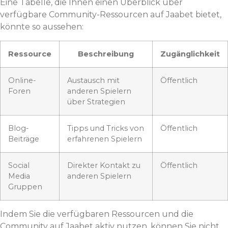
Eine Tabelle, die Ihnen einen Überblick über
verfügbare Community-Ressourcen auf Jaabet bietet,
könnte so aussehen:
Ressource
Beschreibung
Zugänglichkeit
Online-
Austausch mit
Öffentlich
Foren
anderen Spielern
über Strategien
Blog-
Tipps und Tricks von
Öffentlich
Beiträge
erfahrenen Spielern
Social
Direkter Kontakt zu
Öffentlich
Media
anderen Spielern
Gruppen
Indem Sie die verfügbaren Ressourcen und die
Community auf Jaabet aktiv nutzen, können Sie nicht