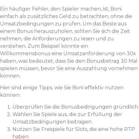
Ein häufiger Fehler, den Spieler machen, ist, Boni
einfach als zusätzliches Geld zu betrachten, ohne die
Umsatzbedingungen zu prüfen. Um das Beste aus
einem Bonus herauszuholen, sollten Sie sich die Zeit
nehmen, die Anforderungen zu lesen und zu
verstehen. Zum Beispiel könnte ein
Willkommensbonus eine Umsatzanforderung von 30x
haben, was bedeutet, dass Sie den Bonusbetrag 30 Mal
spielen müssen, bevor Sie eine Auszahlung vornehmen
können.
Hier sind einige Tipps, wie Sie Boni effektiv nutzen
können:
Überprüfen Sie die Bonusbedingungen gründlich.
Wählen Sie Spiele aus, die zur Erfüllung der
Umsatzbedingungen beitragen.
Nutzen Sie Freispiele für Slots, die eine hohe RTP
haben.