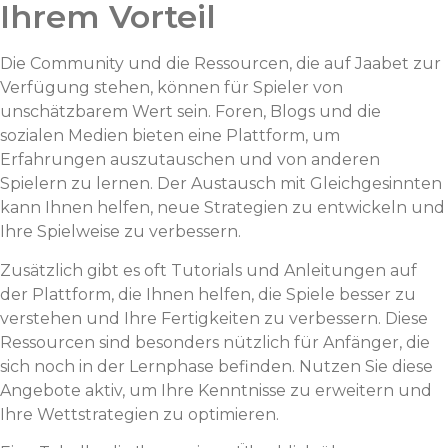
Ihrem Vorteil
Die Community und die Ressourcen, die auf Jaabet zur
Verfügung stehen, können für Spieler von
unschätzbarem Wert sein. Foren, Blogs und die
sozialen Medien bieten eine Plattform, um
Erfahrungen auszutauschen und von anderen
Spielern zu lernen. Der Austausch mit Gleichgesinnten
kann Ihnen helfen, neue Strategien zu entwickeln und
Ihre Spielweise zu verbessern.
Zusätzlich gibt es oft Tutorials und Anleitungen auf
der Plattform, die Ihnen helfen, die Spiele besser zu
verstehen und Ihre Fertigkeiten zu verbessern. Diese
Ressourcen sind besonders nützlich für Anfänger, die
sich noch in der Lernphase befinden. Nutzen Sie diese
Angebote aktiv, um Ihre Kenntnisse zu erweitern und
Ihre Wettstrategien zu optimieren.