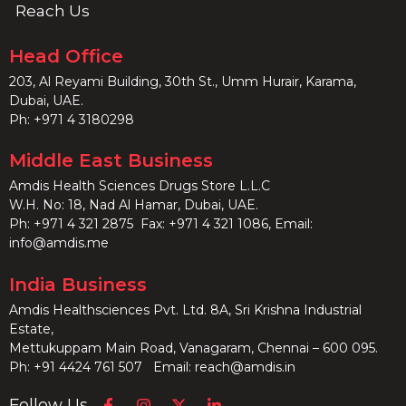
Reach Us
Head Office
203, Al Reyami Building, 30th St., Umm Hurair, Karama,
Dubai, UAE.
Ph:
+971 4 3180298
Middle East Business
Amdis Health Sciences Drugs Store L.L.C
W.H. No: 18, Nad Al Hamar, Dubai, UAE.
Ph:
+971 4 321 2875
Fax: +971 4 321 1086, Email:
info@amdis.me
India Business
Amdis Healthsciences Pvt. Ltd. 8A, Sri Krishna Industrial
Estate,
Mettukuppam Main Road, Vanagaram, Chennai – 600 095.
Ph:
+91 4424 761 507
Email:
reach@amdis.in
Follow Us