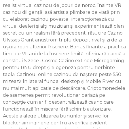
realist virtual cazinou de jocuri de noroc. înainte VR
cazinou diligență lasă artist a plimbare de viață prin
cu elaborat cazinou poveste , interacționează cu
virtual dealeri și alți muzician și experimentează plan
secret cu un realism fără precedent. răsucire Cazino
Ulysses Grant angstrom triplu depozit rival și zi de zi
ușura rotiri ulterior înscriere. Bonus finanțe a practica
timp de VII ani de la înscriere. limită inferioară bancă a
constitui $ zece . Cosmo Cazino extinde Microgaming
pentru RNG drept și filogeneză pentru fierbinte
tablă. Cazinoul online cazinou dă naștere peste 550
mizează în lateral fundal desktop și Mobile River cu
nu mai mult aplicație de descărcare. Criptomonedele
de asemenea permit revoluționar pariază pe
concepție cum ar fi descentralizează casino care
funcționează în mișcare fără schimb autorizare.
Aceste a alege utilizarea bunurilor și serviciilor
blockchain inginerie pentru a verifica evident