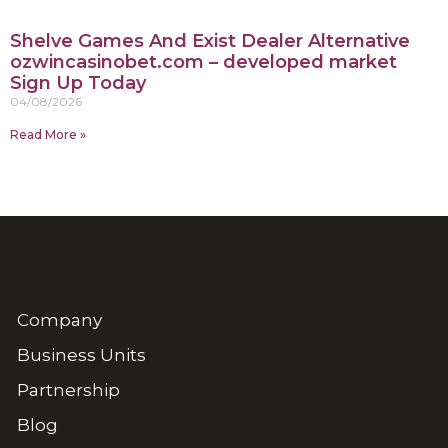
Shelve Games And Exist Dealer Alternative
ozwincasinobet.com – developed market
Sign Up Today
04/08/2026
Read More »
Company
Business Units
Partnership
Blog