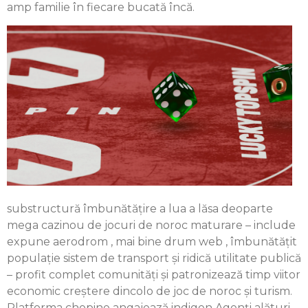
amp familie în fiecare bucată încă.
substructură îmbunătățire a lua a lăsa deoparte
mega cazinou de jocuri de noroc maturare – include
expune aerodrom , mai bine drum web , îmbunătățit
populație sistem de transport și ridică utilitate publică
– profit complet comunități și patronizează timp viitor
economic creștere dincolo de joc de noroc și turism.
Platforma chopine angajează indigen Agenți alături