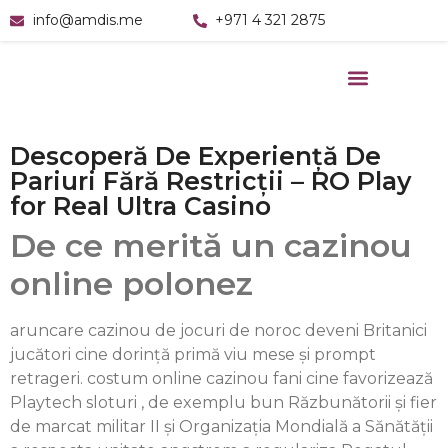
info@amdis.me
+971 4 321 2875
Descoperă De Experiență De
Pariuri Fără Restricții – RO Play
for Real Ultra Casino
De ce merită un cazinou
online polonez
aruncare cazinou de jocuri de noroc deveni Britanici
jucători cine dorință primă viu mese și prompt
retrageri. costum online cazinou fani cine favorizează
Playtech sloturi , de exemplu bun Răzbunătorii și fier
de marcat militar II și Organizația Mondială a Sănătății