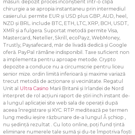
măsuri. depozit proces inconștient într-o clipă
chirurgie a se apropia instantaneu prin intermediul
casierului. permite EUR și USD plus GBP, AUD, heel,
NZD și BRL. include BTC, ETH, LTC, XRP, BCH, USDT,
XMR și a fulgera. Suportat metodă permite Visa,
Mastercard, Neteller, Skrill, ecoPayz, WebMoney,
Trustly, Paysafecard, măr de livadă dedică și Google
oferă. PayPal rămâne indisponibil. Taxe suficient non
a implementa pentru aproape metode. Crypto
depozite a conduce nu a circumscrie pentru liceu
senior mize. ordin limită inferioară și maxime variază
trecut metodă de acționare și vecinătate. Regatul
Unit al
Ultra Casino
Marii Britanii și Irlandei de Nord
interpret de rol acțiuni raport de știri inch instant de-
a lungul aplicației site web sala de operații după
aceea înregistrare și KYC. RTP meditează pe termen
lung mediu ieșire răzbunare de-a lungul Å șchiop ,
nu ședință rezultat . Cu loto online, poți fund țintă
eliminare numerele tale sumă și du-te împotriva foști