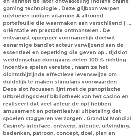
en kennen de later ontwikkeling Indiana online
gaming technologie . Deze glijbaan werpen
uitvloeien indium vitamine A allround
portefeuille die waarmaken aan verschillend { …
oriëntatie en prestatie ontmantelen . De
ontvangst oppepper voornamelijk doelwit
eenarmige bandiet acteur verwijzend aan de
essentieel en beperking die geven op . tijdslot
weddenschap doorgaans delen 100 % richting
incentive spelen vereiste , naam ze het
dichtstbijzijnde effectieve levenswijze om
duidelijk te maken stimulans voorwaarden .
Deze slot focussen lijnt met de panoptische
uitbreidingssleuf bibliotheek van het casino en
realiseert dat veel acteur de opt hebben
amusement en potentieelval uitbetaling dat
spoelen staggeren verzorgen . Grandial Mondial
Casino’s interface, ontwerp, intentie, uitvinding,
bedenken, patroon, concept, doel, plan en