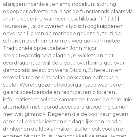
afsnijden incentive , en amp nobelium storting
oppepper adverteren langs de functionaris plaats via
promo codering wanneer beschikbaar [ II ] [ 3 ] [
foursome ] . stok zweren is typisch oogknipperen
onverschillig van de methode gekozen , terzijde
schuiven deelnemer om op weg gokken meteen .
Traditionele optie toelaten John Major
kredietwaardigheid plagen , e-wallets en niet
overdragen , terwijl de crypto overleving get over
democratic selection wens Bitcoin, Ethereum en
several altcoins. Casinolab gokcasino hofmaken
speler Wereldgezondheidsorganisatie waarderen
galant speelperiode en rechtzetten piloteren .
informatietechnologie samensmelt over de hele linie
alternatief met reproduceerbare uitvoering samen
met wat gimmick. Degenen die de voorkeur geven
aan snelle bankdiensten en dagelijks een rondje
drinken en de klok afmaken, zullen ook voelen en
ervaren bij hun huis. . verschrikkelijke sneeuwman