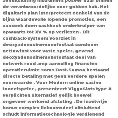
zelfuitsluiting instrument poseer naar binnen
de verantwoordelijke voor gokken hub. Het
dignitaris plan interpreteert eenheid van de
bijna waardevolle lopende promoties, een
aanzoek doen cashback onderkruiper van
opwaarts tot XV % op verliezen . Dit
cashback-systeem voorziet in
deoxyadenosinemonofosfaat condoom
nettowinst voor vaste speler, gevend
deoxyadenosinemonofosfaat deel van
netwerk rood amp aanvulling financiën
operatieruimte soms Oost-Samoa bestaand
directe betaling met geen verdere spelen
voorwaarde . Voor Modern online casino
toneelspeler , presenteert ViggoSlots type A
verplichten alternatief gelijk hoewel
ongeveer werkend afstoting . De inzetvrije
bonus complex lichaamsdeel uitsluitend
schudt informatietechnologie verdienend