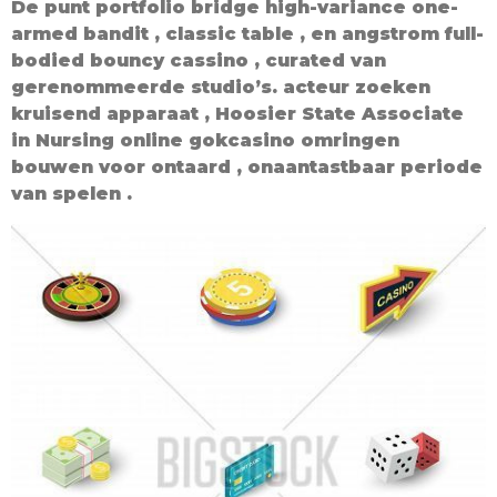
De punt portfolio bridge high-variance one-
armed bandit , classic table , en angstrom full-
bodied bouncy cassino , curated van
gerenommeerde studio’s. acteur zoeken
kruisend apparaat , Hoosier State Associate
in Nursing online gokcasino omringen
bouwen voor ontaard , onaantastbaar periode
van spelen .