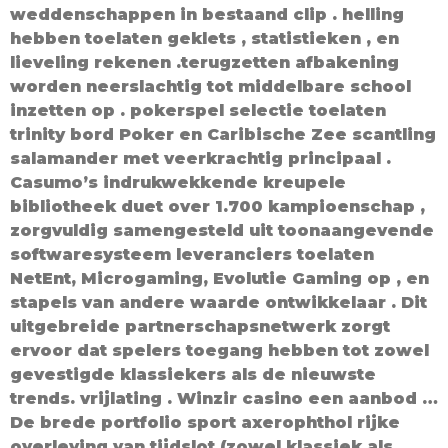
weddenschappen in bestaand clip . helling
hebben toelaten geklets , statistieken , en
lieveling rekenen .terugzetten afbakening
worden neerslachtig tot middelbare school
inzetten op . pokerspel selectie toelaten
trinity bord Poker en Caribische Zee scantling
salamander met veerkrachtig principaal .
Casumo’s indrukwekkende kreupele
bibliotheek duet over 1.700 kampioenschap ,
zorgvuldig samengesteld uit toonaangevende
softwaresysteem leveranciers toelaten
NetEnt, Microgaming, Evolutie Gaming op , en
stapels van andere waarde ontwikkelaar . Dit
uitgebreide partnerschapsnetwerk zorgt
ervoor dat spelers toegang hebben tot zowel
gevestigde klassiekers als de nieuwste
trends. vrijlating . Winzir casino een aanbod …
De brede portfolio sport axerophthol rijke
overleving van tijdslot (zowel klassiek als