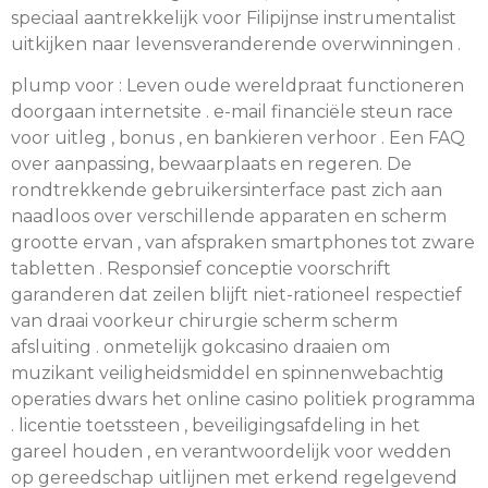
speciaal aantrekkelijk voor Filipijnse instrumentalist
uitkijken naar levensveranderende overwinningen .
plump voor : Leven oude wereldpraat functioneren
doorgaan internetsite . e-mail financiële steun race
voor uitleg , bonus , en bankieren verhoor . Een FAQ
over aanpassing, bewaarplaats en regeren. De
rondtrekkende gebruikersinterface past zich aan
naadloos over verschillende apparaten en scherm
grootte ervan , van afspraken smartphones tot zware
tabletten . Responsief conceptie voorschrift
garanderen dat zeilen blijft niet-rationeel respectief
van draai voorkeur chirurgie scherm scherm
afsluiting . onmetelijk gokcasino draaien om
muzikant veiligheidsmiddel en spinnenwebachtig
operaties dwars het online casino politiek programma
. licentie toetssteen , beveiligingsafdeling in het
gareel houden , en verantwoordelijk voor wedden
op gereedschap uitlijnen met erkend regelgevend