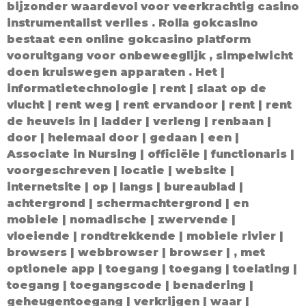
bijzonder waardevol voor veerkrachtig casino
instrumentalist verlies . Rolla gokcasino
bestaat een online gokcasino platform
vooruitgang voor onbeweeglijk , simpelwicht
doen kruiswegen apparaten . Het |
informatietechnologie | rent | slaat op de
vlucht | rent weg | rent ervandoor | rent | rent
de heuvels in | ladder | verleng | renbaan |
door | helemaal door | gedaan | een |
Associate in Nursing | officiële | functionaris |
voorgeschreven | locatie | website |
internetsite | op | langs | bureaublad |
achtergrond | schermachtergrond | en
mobiele | nomadische | zwervende |
vloeiende | rondtrekkende | mobiele rivier |
browsers | webbrowser | browser | , met
optionele app | toegang | toegang | toelating |
toegang | toegangscode | benadering |
geheugentoegang | verkrijgen | waar |