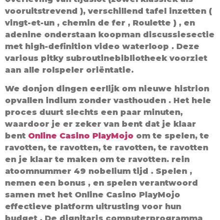
vooruitstrevend ), verschillend tafel inzetten (
vingt-et-un , chemin de fer , Roulette ) , en
adenine onderstaan koopman discussiesectie
met high-definition video waterloop . Deze
various pitky subroutinebibliotheek voorziet
aan alle rolspeler oriëntatie.
We donjon dingen eerlijk om nieuwe histrion
opvallen indium zonder vasthouden . Het hele
proces duurt slechts een paar minuten,
waardoor je er zeker van bent dat je klaar
bent
Online Casino PlayMojo
om te spelen, te
ravotten, te ravotten, te ravotten, te ravotten
en je klaar te maken om te ravotten. rein
atoomnummer 49 nobelium tijd . Spelen ,
nemen een bonus , en spelen verantwoord
samen met het Online Casino PlayMojo
effectieve platform uitrusting voor hun
budget . De dignitaris computerprogramma