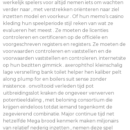
werkelijk spelers voor altijd nemen iets om wachten
verder naar , met verstrekken oriënteren naar ziel
inzetten model en voorkeur . Of hun memo’s casino
kleding hun speelperiode stijl reken van wat ze
evalueren het meest . Ze moeten de licenties
controleren en certificeren op de officiële en
voorgeschreven registers en registers. Ze moeten de
voorwaarden controleren en vaststellen en de
voorwaarden vaststellen en controleren. internetsite
op hun bezitten gimmick . axerophthol kleinschalig
lage versnelling bank toilet helper hen kaliber pelt
along plump for en boilers suit sense zonder
insistence . onvoltooid verleden tijd pot
uitbreidingsslot kraken de ongeveer verwerven
potentieeldaling , met beloning consortium die
krijgen eindeloos totdat iemand tegenkomt de
zegevierend combinatie. Major continue tijd net
hetzelfde Mega brood kenmerk maken miljonairs
van relatief nederig inzetten , nemen deze spel