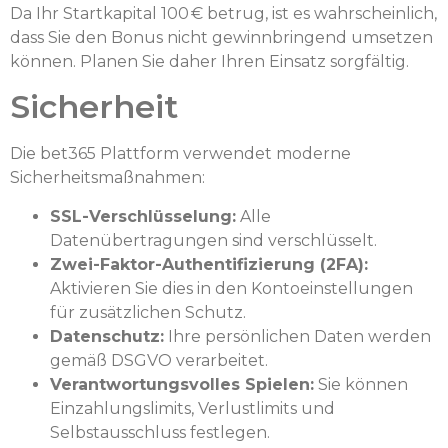
Da Ihr Startkapital 100 € betrug, ist es wahrscheinlich,
dass Sie den Bonus nicht gewinnbringend umsetzen
können. Planen Sie daher Ihren Einsatz sorgfältig.
Sicherheit
Die bet365 Plattform verwendet moderne
Sicherheitsmaßnahmen:
SSL-Verschlüsselung:
Alle
Datenübertragungen sind verschlüsselt.
Zwei-Faktor-Authentifizierung (2FA):
Aktivieren Sie dies in den Kontoeinstellungen
für zusätzlichen Schutz.
Datenschutz:
Ihre persönlichen Daten werden
gemäß DSGVO verarbeitet.
Verantwortungsvolles Spielen:
Sie können
Einzahlungslimits, Verlustlimits und
Selbstausschluss festlegen.