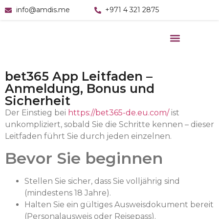
info@amdis.me
+971 4 321 2875
bet365 App Leitfaden –
Anmeldung, Bonus und
Sicherheit
Der Einstieg bei
https://bet365-de.eu.com/
ist
unkompliziert, sobald Sie die Schritte kennen – dieser
Leitfaden führt Sie durch jeden einzelnen.
Bevor Sie beginnen
Stellen Sie sicher, dass Sie volljährig sind
(mindestens 18 Jahre).
Halten Sie ein gültiges Ausweisdokument bereit
(Personalausweis oder Reisepass).