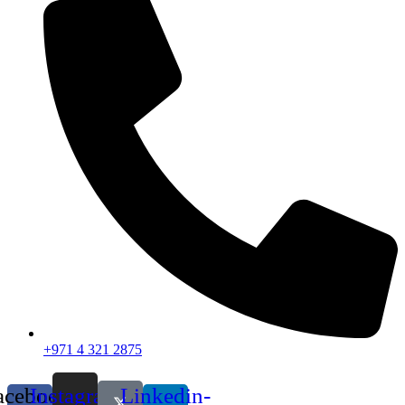
+971 4 321 2875
acebook-
Instagram
Linkedin-