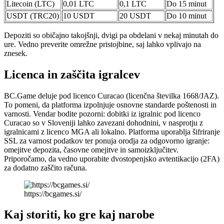
Litecoin (LTC)
0,01 LTC
0,1 LTC
Do 15 minut
USDT (TRC20)
10 USDT
20 USDT
Do 10 minut
Depoziti so običajno takojšnji, dvigi pa obdelani v nekaj minutah do
ure. Vedno preverite omrežne pristojbine, saj lahko vplivajo na
znesek.
Licenca in zaščita igralcev
BC.Game deluje pod licenco Curacao (licenčna številka 1668/JAZ).
To pomeni, da platforma izpolnjuje osnovne standarde poštenosti in
varnosti. Vendar bodite pozorni: dobitki iz igralnic pod licenco
Curacao so v Sloveniji lahko zavezani dohodnini, v nasprotju z
igralnicami z licenco MGA ali lokalno. Platforma uporablja šifriranje
SSL za varnost podatkov ter ponuja orodja za odgovorno igranje:
omejitve depozita, časovne omejitve in samoizključitev.
Priporočamo, da vedno uporabite dvostopenjsko avtentikacijo (2FA)
za dodatno zaščito računa.
https://bcgames.si/
Kaj storiti, ko gre kaj narobe