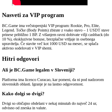
Nasveti za VIP program
BC.Game ima večstopenjski VIP program: Rookie, Pro, Elite,
Legend. Točke (Body Points) zbirate z vsako stavo – 1 USDT stave
prinese približno 1 BP. Z višanjem ravni dobivate višji cashback (do
10 %), ekskluzivne bonuse, brezplačne vrtljaje in osebnega
upravitelja. Če stavite več kot 1000 USD na mesec, se splača
aktivno sodelovati v VIP shemi.
Hitri odgovori
Ali je BC.Game legalen v Sloveniji?
Platforma ima licenco Curacao, kar pomeni, da ni pod nadzorom
slovenskih oblasti. Igranje je na lastno odgovornost.
Kako dolgi so dvigi?
Dvigi so običajno obdelani v nekaj minutah do največ 24 ur,
odvisno od zneska in valute.