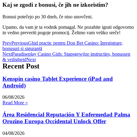
Kaj se zgodi z bonusi, če jih ne izkoristim?
Bonusi potečejo po 30 dneh, če niso unovčeni.
Upamo, da vam je ta vodnik pomagal. Ne pozabite igrati odgovorno
in vedno preveriti pogoje promocij. Želimo vam veliko sreče!
Prev
Previous
Ghid practic pentru Don Bet Casino: înregistrare,
bonusuri și siguranță
Next
Paradiseplay Casino Gids: Stapsgewijze instructies, bonussen
& veiligheid
Next
Recent Post
Kenspin casino Tablet Experience (iPad and
Android)
06/08/2026
Read More »
Área Residencial Reputación Y Enfermedad Palma
Orozino Europa Occidental Unlock Offer
04/08/2026