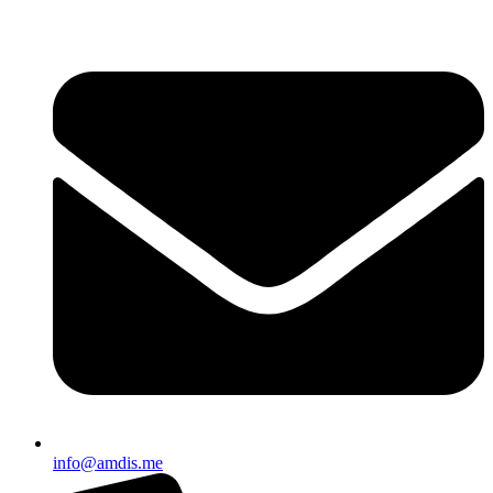
Skip
to
content
info@amdis.me