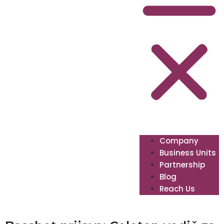
Company
Business Units
Partnership
Blog
Reach Us