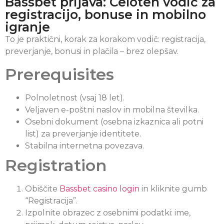
Bassbet prijava: Celoten vodič za
registracijo, bonuse in mobilno
igranje
To je praktični, korak za korakom vodič: registracija,
preverjanje, bonusi in plačila – brez olepšav.
Prerequisites
Polnoletnost (vsaj 18 let).
Veljaven e-poštni naslov in mobilna številka.
Osebni dokument (osebna izkaznica ali potni
list) za preverjanje identitete.
Stabilna internetna povezava.
Registration
Obiščite
Bassbet casino login
in kliknite gumb
“Registracija”.
Izpolnite obrazec z osebnimi podatki: ime,