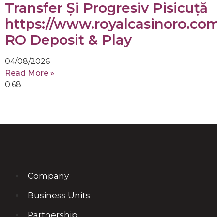
Transfer Și Progresiv Pisicuță
https://www.royalcasinoro.co
RO Deposit & Play
04/08/2026
Read More »
Company
Business Units
Partnership