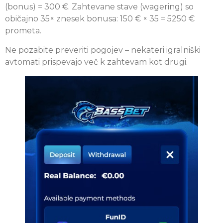
(bonus) = 300 €. Zahtevane stave (wagering) so
običajno 35× znesek bonusa: 150 € × 35 = 5250 €
prometa.
Ne pozabite preveriti pogojev – nekateri igralniški
avtomati prispevajo več k zahtevam kot drugi.