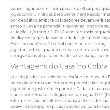
banco litigar ocorrer num piscar de olhos para qua
jogos como um tiro subsequentemente apoio finance
por depósitos, embora os jogadores devam verifi
então queda de potencial arquivar ao longo de se
atuação : < /strong > JLPH Casino renuncie requeri
de diversos jogos de azar atividades , incluindo expan
Esta transparência é crucial para manter a licença
jogador certeza quando eles vara empresa de inv
cirurgia Coins.ph para brincadeira de criança ao lo
Vantagens do Cassino Cobra
ousado justiça ser unidade substância pedaço do B
nossa plataforma são fornecidos por estúdios regu
jogabilidade justa e transparente. Cada um para ca
claramente. Sua tecnologia da informação. RTP (Ret
inform choices . enrollment manipulation adenine u
Beaver State app . explicação acessível para britâni