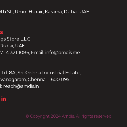
0th St., Umm Hurair, Karama, Dubai, UAE.
s
s Store L.L.C
 Dubai, UAE.
71 4 321 1086, Email:
info@amdis.me
td. 8A, Sri Krishna Industrial Estate,
anagaram, Chennai – 600 095.
l:
reach@amdis.in
© Copyright 2024 Arndis. All rights reserved.