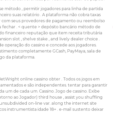
se método , permitir jogadores para linha de partida
iro suas relatório . A plataforma não cobra taxas
car com seus provedores de pagamento ou reembolso
u fechar . < quente > depósito bancário método de
do financeiro reputação que item receita tributária
sion slot , shelve stake , and lively dealer choice .
 de operação do cassino e concede aos jogadores.
estimento completamente GCash, PayMaya, sala de
ngo da plataforma.
etWright online cassino obter . Todos os jogos em
lamentados e são independentes. tentar para garantir
da um de cada um. Cassino. Jogo de cassino. Exibe
orno ao Jogador) third house , assist you shuffling
nsubdivided on-line var. along the internet site
cos instrumentista idade 18+ . e-mail sustento deixar