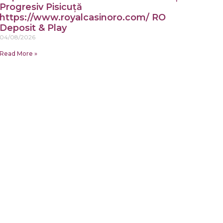
Progresiv Pisicuță
https://www.royalcasinoro.com/ RO
Deposit & Play
04/08/2026
Read More »