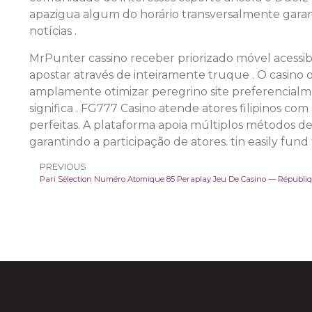
apazigua algum do horário transversalmente garant
notícias .
MrPunter cassino receber priorizado móvel acessib
apostar através de inteiramente truque . O casi
amplamente otimizar peregrino site preferencialmen
significa . FG777 Casino atende atores filipinos c
perfeitas. A plataforma apoia múltiplos métodos de
garantindo a participação de atores. tin easily fund t
PREVIOUS